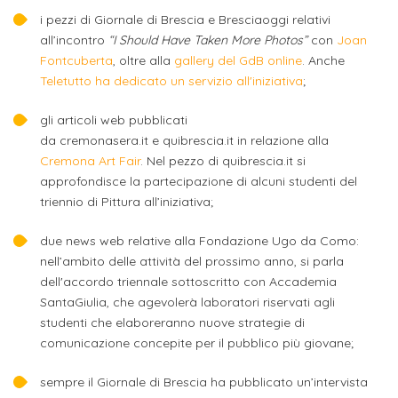
studente
Didattico
ERASMUS+
Concorsi
TO-
Servizi
i pezzi di Giornale di Brescia e Bresciaoggi relativi
di
Iscriviti
Accademia
genitore
ONE
allo
all’incontro
“I Should Have Taken More Photos”
con
Joan
Stage
alla
SantaGiulia
Autorizzazioni
Reclutamento
Progetti
Fontcuberta
, oltre alla
gallery del GdB online
. Anche
studente
di
Newsletter
Ministeriali
Teletutto ha dedicato un servizio all'iniziativa
;
Terza
Iscrizione
Apprendistato
DIPARTIMENTI
uno
Missione
a
Internazionalizzazione
per
ISCRIVITI
gli articoli web pubblicati
Nucleo
Dipartimento
IN
corsi
da cremonasera.it e quibrescia.it in relazione alla
studente
le
di
ACCADEMIA
OPPORTUNITÀ
Aziende
di
Cremona Art Fair
. Nel pezzo di quibrescia.it si
singoli
INTERNAZIONALI
Aziende
Valutazione
approfondisce la partecipazione di alcuni studenti del
studente
e stage
Arti
Come
triennio di Pittura all’iniziativa;
ERASMUS+
Gli
Visive
Iscriversi
Login
iscritto
ECTS
News
step
due news web relative alla Fondazione Ugo da Como:
aziende
SERVIZI
Dipartimento
docente
Gli
per
nell’ambito delle attività del prossimo anno, si parla
Manualistica
ALLO
Orientamento
dell'accordo triennale sottoscritto con Accademia
STUDIO
di
step
diventare
OPPORTUNITÀ
referente
SantaGiulia, che agevolerà laboratori riservati agli
PER
Comunicazione
Organigramma
per
un
Inclusione
Contatti
GLI
studenti che elaboreranno nuove strategie di
d'azienda
STUDENTI
e
diventare
nostro
comunicazione concepite per il pubblico più giovane;
Laboratori
Didattica
Carriera
un
studente
Stage
sempre il Giornale di Brescia ha pubblicato un’intervista
e
dell'arte
Alias
nostro