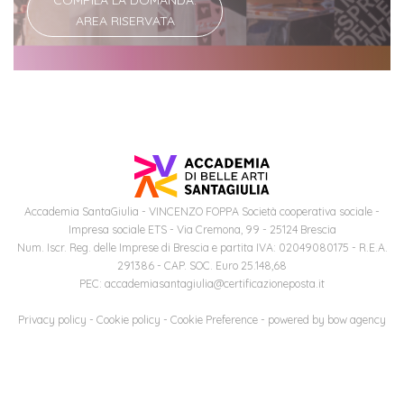
COMPILA LA DOMANDA:
AREA RISERVATA
Iscriviti
alla
Newsletter
Accademia SantaGiulia - VINCENZO FOPPA Società cooperativa sociale -
Impresa sociale ETS - Via Cremona, 99 - 25124 Brescia
Num. Iscr. Reg. delle Imprese di Brescia e partita IVA: 02049080175 - R.E.A.
291386 - CAP. SOC. Euro 25.148,68
PEC: accademiasantagiulia@certificazioneposta.it
Privacy policy
-
Cookie policy
-
Cookie Preference
- powered by
bow agency