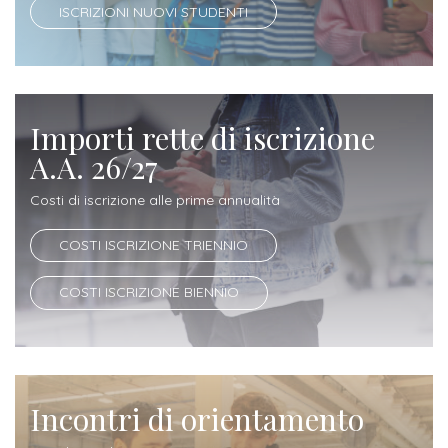
ISCRIZIONI NUOVI STUDENTI
Iscrizione
Opportunità
a
di
corsi
lavoro
singoli
Importi rette di iscrizione
A.A. 26/27
SERVIZI
Costi di iscrizione alle prime annualità
Costi
iscrizione
COSTI ISCRIZIONE TRIENNIO
triennio
COSTI ISCRIZIONE BIENNIO
Costi
iscrizione
biennio
Incontri di orientamento
Come