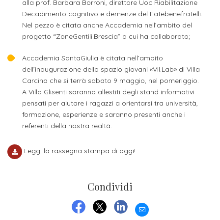
attivabili
alla prof. Barbara Borroni, direttore Uoc Riabilitazione
sede
Iscriviti
studente
Decadimento cognitivo e demenze del Fatebenefratelli.
Dipartimento
Iscrizione
alla
Nel pezzo è citata anche Accademia nell’ambito del
Opportunità
TERZA
di
a
progetto “ZoneGentili.Brescia” a cui ha collaborato;
Newsletter
MISSIONE
di
Progettazione
corsi
lavoro
Accademia SantaGiulia è citata nell’ambito
Progetti
OPPORTUNITÀ
e
singoli
dell’inaugurazione dello spazio giovani «Vil.Lab» di Villa
Terza
Arti
Aziende
Carcina che si terrà sabato 9 maggio, nel pomeriggio.
FSL
Missione
Laboratori
A Villa Glisenti saranno allestiti degli stand informativi
Applicate
convenzionate
e
pensati per aiutare i ragazzi a orientarsi tra università,
e
attività
formazione, esperienze e saranno presenti anche i
CAPITALE
DOTTORATI
sede
ITALIANA
referenti della nostra realtà.
per
DI
DELLA
RICERCA
CULTURA
gli
Servizio
2023
Leggi la rassegna stampa di oggi!
Arti
Istituti
di
BGBS2023
Visive
Superiori
stampa
Condividi
e
RETE
INCONTRIAMOCI
Biblioteca
Umanesimo
DI
IN
EMAIL
COLLABORAZIONE
TUTTA
Tecnologico
FACEBOOK
TWITTER
LINKEDIN