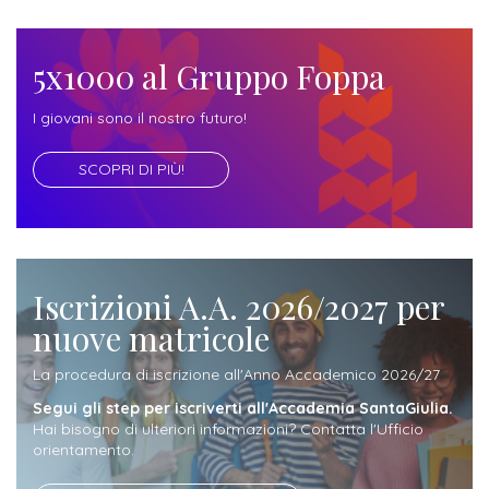
ITALIA
Alloggi
Istituzioni
ALTRI
Fiere
LIVELLI
5x1000 al Gruppo Foppa
Modulistica
e
DI
Amministrazioni
FORMAZIONE
saloni
I giovani sono il nostro futuro!
Consulta
Collaborazioni
Master
dell'orientamento
Studentesca
SCOPRI DI PIÙ!
Executive
Partners
SERVIZI
AL
ATTIVITÀ
LAVORO
DIDATTICA
Apprendistato
Iscrizioni A.A. 2026/2027 per
Materie
per
nuove matricole
di
gli
studio
La procedura di iscrizione all'Anno Accademico 2026/27
studenti
Segui gli step per iscriverti all'Accademia SantaGiulia.
Progetti
Hai bisogno di ulteriori informazioni? Contatta l'Ufficio
Stage
orientamento.
studenti
attivabili