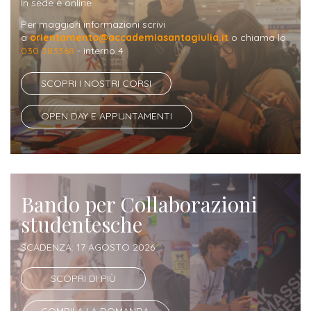
In sede e online
Iscriversi
Per maggiori informazioni scrivi
a
orientamento@accademiasantagiulia.it
o chiama lo
Gli
030 383368
- interno 4
step
per
SCOPRI I NOSTRI CORSI
diventare
OPEN DAY E APPUNTAMENTI
un
nostro
studente
Bando per Collaborazioni
ORIENTAMENTO
studentesche
Sbocchi
SCADENZA: 17 AGOSTO 2026
professionali
SCOPRI DI PIÙ
Richiedi
Informazioni