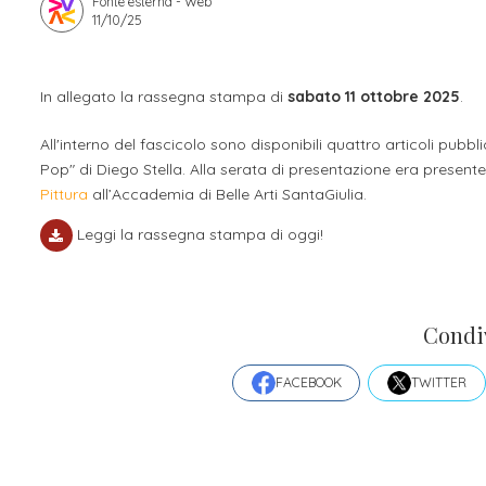
Fonte esterna - Web
11/10/25
Apprendistato per g
Stage attivabili
Opportunità di lav
In allegato la rassegna stampa di
sabato 11 ottobre 2025
.
All'interno del fascicolo sono disponibili quattro articoli pubbl
Pop" di Diego Stella. Alla serata di presentazione era presen
Pittura
all’Accademia di Belle Arti SantaGiulia.
Leggi la rassegna stampa di oggi!
Condi
FACEBOOK
TWITTER