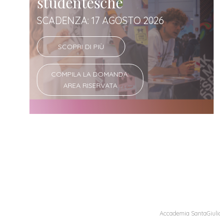
studentesche
SCADENZA: 17 AGOSTO 2026
SCOPRI DI PIÙ
COMPILA LA DOMANDA:
AREA RISERVATA
Accademia SantaGiulia