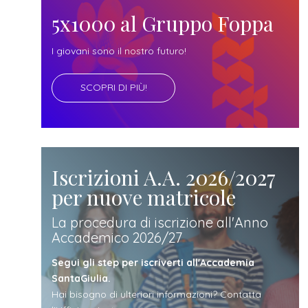
futuro
5x1000 al Gruppo Foppa
studente
I giovani sono il nostro futuro!
SCOPRI DI PIÙ!
genitore
di uno
studente
Iscrizioni A.A. 2026/2027
per nuove matricole
studente
La procedura di iscrizione all'Anno
Accademico 2026/27
iscritto
Segui gli step per iscriverti all'Accademia
SantaGiulia.
Hai bisogno di ulteriori informazioni? Contatta