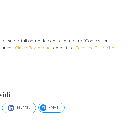
li studenti
oro
icati su portali online dedicati alla mostra "Connessioni
te anche
Cinzia Bevilacqua
, docente di
Tecniche Pittoriche e
vidi
EMAIL
LINKEDIN