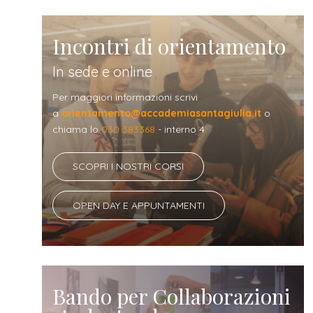
Incontri di orientamento
In sede e online
Per maggiori informazioni scrivi
a
orientamento@accademiasantagiulia.it
o
chiama lo
030 383368
- interno 4
SCOPRI I NOSTRI CORSI
OPEN DAY E APPUNTAMENTI
Bando per Collaborazioni