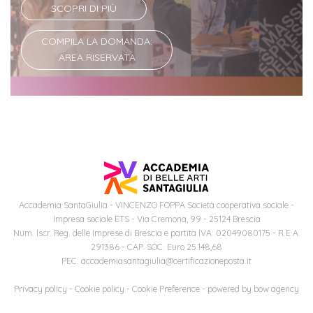
SCOPRI DI PIÙ
Iscriviti
COMPILA LA DOMANDA:
alla
AREA RISERVATA
Newsletter
Accademia SantaGiulia - VINCENZO FOPPA Società cooperativa sociale -
Impresa sociale ETS - Via Cremona, 99 - 25124 Brescia
Num. Iscr. Reg. delle Imprese di Brescia e partita IVA: 02049080175 - R.E.A.
291386 - CAP. SOC. Euro 25.148,68
PEC: accademiasantagiulia@certificazioneposta.it
Privacy policy
-
Cookie policy
-
Cookie Preference
- powered by
bow agency