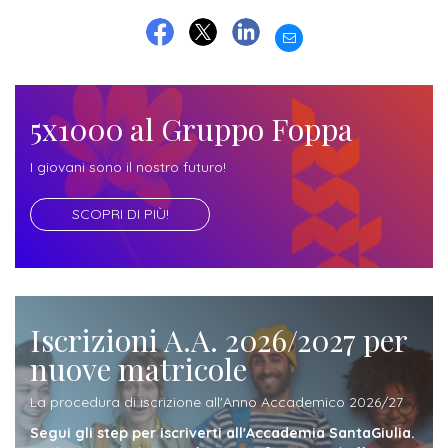
ITALIA
Alloggi
Istituzioni
EMAIL
ALTRI
Fiere
FACEBOOK
TWITTER
LINKEDIN
LIVELLI
Modulistica
e
DI
Amministrazioni
FORMAZIONE
saloni
Consulta
5x1000 al Gruppo Foppa
Collaborazioni
Master
dell'orientamento
Studentesca
Executive
I giovani sono il nostro futuro!
Partners
SERVIZI
AL
SCOPRI DI PIÙ!
ATTIVITÀ
LAVORO
DIDATTICA
Apprendistato
Materie
per
di
gli
Iscrizioni A.A. 2026/2027 per
studio
nuove matricole
studenti
Progetti
La procedura di iscrizione all'Anno Accademico 2026/27
Stage
studenti
Segui gli step per iscriverti all'Accademia SantaGiulia.
attivabili