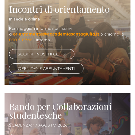
Iscriversi
Incontri di orientamento
Gli
In sede e online
step
Per maggiori informazioni scrivi
a
orientamento@accademiasantagiulia.it
o chiama lo
per
030 383368
- interno 4
diventare
un
SCOPRI I NOSTRI CORSI
nostro
OPEN DAY E APPUNTAMENTI
studente
ORIENTAMENTO
Sbocchi
Bando per Collaborazioni
professionali
studentesche
Richiedi
SCADENZA: 17 AGOSTO 2026
Informazioni