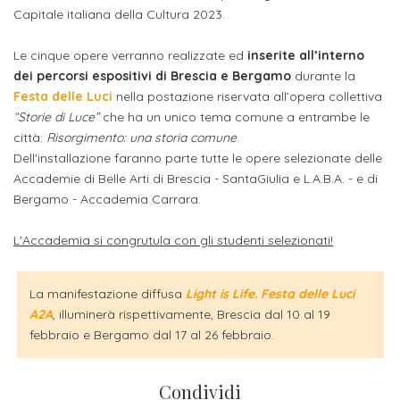
attivabili
sede
Capitale italiana della Cultura 2023.
Iscriviti
studente
Dipartimento
Iscrizione
alla
Opportunità
Le cinque opere verranno realizzate ed
inserite all’interno
TERZA
di
a
Newsletter
MISSIONE
di
dei percorsi espositivi di Brescia e Bergamo
durante la
Progettazione
corsi
Festa delle Luci
nella postazione riservata all’opera collettiva
lavoro
Progetti
OPPORTUNITÀ
“Storie di Luce”
che ha un unico tema comune a entrambe le
e
singoli
città:
Risorgimento: una storia comune
.
Terza
Arti
Aziende
FSL
Dell'installazione faranno parte tutte le opere selezionate delle
Missione
Laboratori
Applicate
convenzionate
e
Accademie di Belle Arti di Brescia - SantaGiulia e L.A.B.A. - e di
e
Bergamo - Accademia Carrara.
attività
CAPITALE
DOTTORATI
sede
ITALIANA
per
DI
L'Accademia si congrutula con gli studenti selezionati!
DELLA
RICERCA
CULTURA
gli
Servizio
2023
Arti
Istituti
di
La manifestazione diffusa
Light is Life. Festa delle Luci
BGBS2023
Visive
Superiori
A2A
, illuminerà rispettivamente, Brescia dal 10 al 19
stampa
febbraio e Bergamo dal 17 al 26 febbraio.
e
RETE
INCONTRIAMOCI
Biblioteca
Umanesimo
DI
IN
COLLABORAZIONE
TUTTA
Condividi
Tecnologico