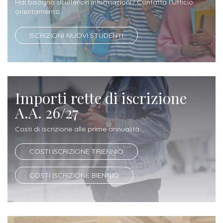
Hai bisogno di ulteriori informazioni? Contatta l'Ufficio
Iscrizione
orientamento.
Opportunità
a
ISCRIZIONI NUOVI STUDENTI
di
corsi
lavoro
singoli
SERVIZI
Importi rette di iscrizione
Costi
A.A. 26/27
iscrizione
Costi di iscrizione alle prime annualità
triennio
COSTI ISCRIZIONE TRIENNIO
Costi
iscrizione
COSTI ISCRIZIONE BIENNIO
biennio
Come