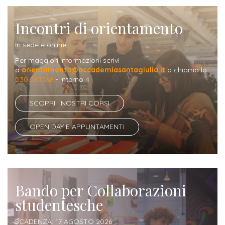
Iscrizione
Opportunità
Incontri di orientamento
a
di
corsi
In sede e online
lavoro
singoli
Per maggiori informazioni scrivi
a
orientamento@accademiasantagiulia.it
o chiama lo
030 383368
- interno 4
SERVIZI
Costi
SCOPRI I NOSTRI CORSI
iscrizione
OPEN DAY E APPUNTAMENTI
triennio
Costi
iscrizione
Bando per Collaborazioni
biennio
studentesche
Come
SCADENZA: 17 AGOSTO 2026