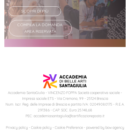
Iscriversi
SCOPRI DI PIÙ
Gli
COMPILA LA DOMANDA:
step
AREA RISERVATA
per
diventare
un
nostro
studente
ORIENTAMENTO
Accademia SantaGiulia - VINCENZO FOPPA Società cooperativa sociale -
Sbocchi
Impresa sociale ETS - Via Cremona, 99 - 25124 Brescia
professionali
Num. Iscr. Reg. delle Imprese di Brescia e partita IVA: 02049080175 - R.E.A.
291386 - CAP. SOC. Euro 25.148,68
PEC: accademiasantagiulia@certificazioneposta.it
Richiedi
Privacy policy
-
Cookie policy
-
Cookie Preference
- powered by
bow agency
Informazioni