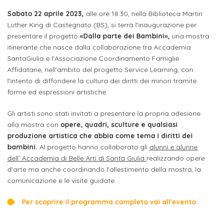
studente
Didattico
ERASMUS+
Concorsi
TO-
Servizi
di
Iscriviti
Accademia
Sabato 22 aprile 2023,
alle ore 18.30, nella Biblioteca Martin
genitore
ONE
allo
Luther King di Castegnato (BS), si terrà l'inaugurazione per
Stage
alla
SantaGiulia
Autorizzazioni
Reclutamento
Progetti
presentare il progetto
«Dalla parte dei Bambini»,
una
mostra
studente
di
Newsletter
Ministeriali
Terza
Iscrizione
itinerante
che nasce dalla collaborazione tra Accademia
Apprendistato
DIPARTIMENTI
SantaGiulia e l'Associazione Coordinamento Famiglie
uno
Missione
a
Internazionalizzazione
per
ISCRIVITI
Nucleo
Affidatarie, nell'ambito del progetto Service Learning, con
Dipartimento
IN
corsi
studente
le
l'intento di diffondere la cultura dei diritti dei minori tramite
di
ACCADEMIA
OPPORTUNITÀ
Aziende
di
singoli
forme ed espressioni artistiche.
INTERNAZIONALI
Aziende
Valutazione
studente
e stage
Arti
Come
ERASMUS+
Gli artisti sono stati invitati a presentare la propria adesione
Gli
Visive
Iscriversi
Login
iscritto
ECTS
alla mostra con
opere, quadri, sculture e qualsiasi
News
step
aziende
produzione artistica che abbia come tema i diritti dei
SERVIZI
Dipartimento
docente
Gli
per
Manualistica
ALLO
bambini.
Al progetto hanno collaborato gli
alunni e alunne
Orientamento
STUDIO
di
step
diventare
dell’ Accademia di Belle Arti di Santa Giulia
realizzando opere
OPPORTUNITÀ
referente
PER
d'arte ma anche coordinando l'allestimento della mostra, la
Comunicazione
Organigramma
per
un
Inclusione
Contatti
GLI
comunicazione e le visite guidate.
d'azienda
STUDENTI
e
diventare
nostro
Laboratori
Didattica
Carriera
un
studente
Per scoprire il programma completo vai all'evento
Stage
e
dell'arte
Alias
nostro