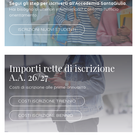
ITALIA
Alloggi
Segui gli step per iscriverti all'Accademia SantaGiulia.
Istituzioni
Hai bisogno di ulteriori informazioni? Contatta l'Ufficio
ALTRI
Fiere
orientamento.
LIVELLI
Modulistica
e
DI
Amministrazioni
FORMAZIONE
ISCRIZIONI NUOVI STUDENTI
saloni
Consulta
Collaborazioni
Master
dell'orientamento
Studentesca
Executive
Partners
SERVIZI
AL
Importi rette di iscrizione
ATTIVITÀ
LAVORO
DIDATTICA
A.A. 26/27
Apprendistato
Materie
Costi di iscrizione alle prime annualità
per
di
gli
COSTI ISCRIZIONE TRIENNIO
studio
studenti
COSTI ISCRIZIONE BIENNIO
Progetti
Stage
studenti
attivabili