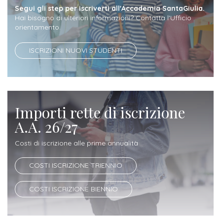
ITALIA
Alloggi
Segui gli step per iscriverti all'Accademia SantaGiulia.
Istituzioni
Hai bisogno di ulteriori informazioni? Contatta l'Ufficio
ALTRI
Fiere
orientamento.
LIVELLI
Modulistica
e
DI
Amministrazioni
FORMAZIONE
ISCRIZIONI NUOVI STUDENTI
saloni
Consulta
Collaborazioni
Master
dell'orientamento
Studentesca
Executive
Partners
SERVIZI
AL
ATTIVITÀ
Importi rette di iscrizione
LAVORO
DIDATTICA
A.A. 26/27
Apprendistato
Materie
Costi di iscrizione alle prime annualità
per
di
gli
studio
COSTI ISCRIZIONE TRIENNIO
studenti
COSTI ISCRIZIONE BIENNIO
Progetti
Stage
studenti
attivabili