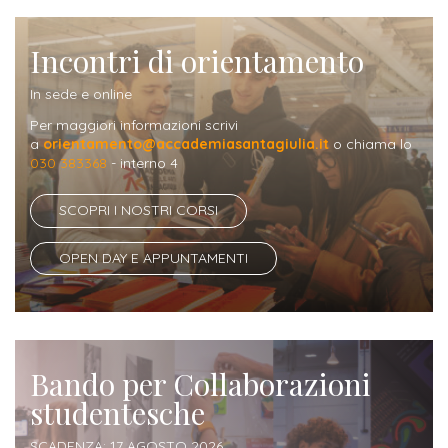
Iscrizione
Opportunità
a
Incontri di orientamento
di
corsi
In sede e online
lavoro
singoli
Per maggiori informazioni scrivi
a
orientamento@accademiasantagiulia.it
o chiama lo
SERVIZI
030 383368
- interno 4
Costi
SCOPRI I NOSTRI CORSI
iscrizione
OPEN DAY E APPUNTAMENTI
triennio
Costi
iscrizione
Bando per Collaborazioni
biennio
studentesche
Come
SCADENZA: 17 AGOSTO 2026