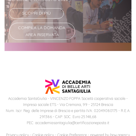
Iscriversi
SCOPRI DI PIÙ
Gli
step
COMPILA LA DOMANDA:
AREA RISERVATA
per
diventare
un
nostro
studente
ORIENTAMENTO
Accademia SantaGiulia - VINCENZO FOPPA Società cooperativa sociale -
Sbocchi
Impresa sociale ETS - Via Cremona, 99 - 25124 Brescia
professionali
Num. Iscr. Reg. delle Imprese di Brescia e partita IVA: 02049080175 - R.E.A.
291386 - CAP. SOC. Euro 25.148,68
PEC: accademiasantagiulia@certificazioneposta.it
Richiedi
Informazioni
Privacy policy
-
Cookie policy
-
Cookie Preference
- powered by
bow agency