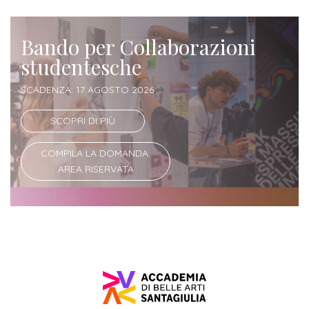
Iscrizione
Opportunità
a
Bando per Collaborazioni
di
corsi
studentesche
lavoro
singoli
SCADENZA: 17 AGOSTO 2026
SERVIZI
SCOPRI DI PIÙ
Costi
COMPILA LA DOMANDA:
iscrizione
AREA RISERVATA
triennio
Costi
iscrizione
biennio
Come