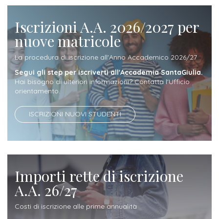
attivabili
sede
Iscriviti
studente
Dipartimento
Iscrizione
Iscrizioni A.A. 2026/2027 per
alla
Opportunità
TERZA
di
nuove matricole
a
Newsletter
MISSIONE
di
Progettazione
corsi
lavoro
La procedura di iscrizione all'Anno Accademico 2026/27
Progetti
OPPORTUNITÀ
e
singoli
Segui gli step per iscriverti all'Accademia SantaGiulia.
Terza
Arti
Aziende
Hai bisogno di ulteriori informazioni? Contatta l'Ufficio
FSL
Missione
Laboratori
orientamento.
Applicate
convenzionate
e
e
attività
ISCRIZIONI NUOVI STUDENTI
CAPITALE
DOTTORATI
sede
ITALIANA
per
DI
DELLA
RICERCA
CULTURA
gli
Servizio
2023
Arti
Istituti
di
BGBS2023
Visive
Importi rette di iscrizione
Superiori
stampa
A.A. 26/27
e
RETE
INCONTRIAMOCI
Biblioteca
Umanesimo
DI
IN
Costi di iscrizione alle prime annualità
COLLABORAZIONE
TUTTA
Tecnologico