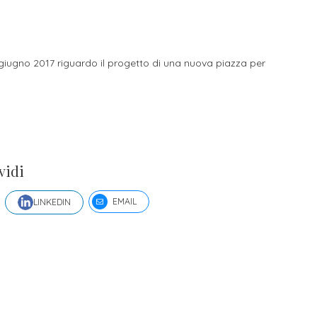
li studenti
oro
giugno 2017 riguardo il progetto di una nuova piazza per
vidi
EMAIL
LINKEDIN