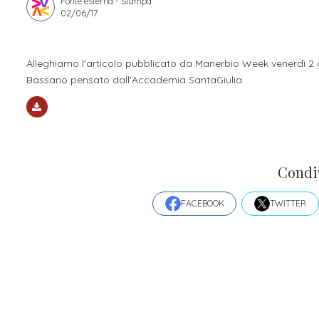
Fonte esterna - Stampa
02/06/17
Apprendistato per g
Stage attivabili
Opportunità di lav
Alleghiamo l'articolo pubblicato da Manerbio Week venerdì 2 
Bassano pensato dall'Accademia SantaGiulia.
Condi
FACEBOOK
TWITTER