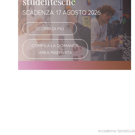
studentesche
SCADENZA: 17 AGOSTO 2026
SCOPRI DI PIÙ
COMPILA LA DOMANDA:
AREA RISERVATA
Accademia SantaGiulia