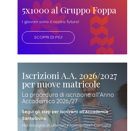
futuro
5x1000 al Gruppo Foppa
studente
I giovani sono il nostro futuro!
SCOPRI DI PIÙ!
genitore
di uno
studente
Iscrizioni A.A. 2026/2027
per nuove matricole
studente
La procedura di iscrizione all'Anno
Accademico 2026/27
iscritto
Segui gli step per iscriverti all'Accademia
SantaGiulia.
Hai bisogno di ulteriori informazioni? Contatta