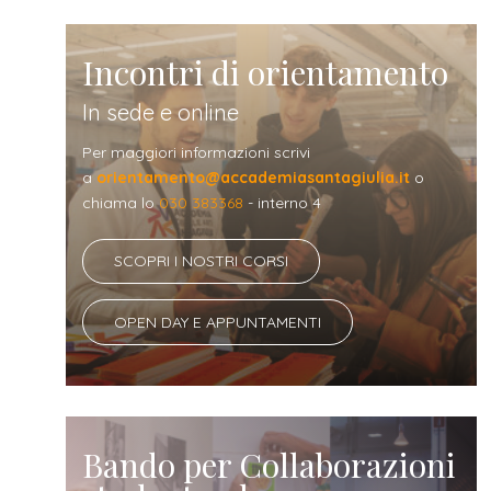
Incontri di orientamento
In sede e online
Per maggiori informazioni scrivi
a
orientamento@accademiasantagiulia.it
o
chiama lo
030 383368
- interno 4
SCOPRI I NOSTRI CORSI
OPEN DAY E APPUNTAMENTI
Bando per Collaborazioni