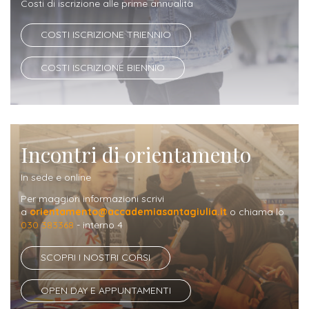
ITALIA
Costi di iscrizione alle prime annualità
Alloggi
Istituzioni
ALTRI
Fiere
COSTI ISCRIZIONE TRIENNIO
LIVELLI
Modulistica
e
DI
Amministrazioni
FORMAZIONE
COSTI ISCRIZIONE BIENNIO
saloni
Consulta
Collaborazioni
Master
dell'orientamento
Studentesca
Executive
Partners
SERVIZI
AL
Incontri di orientamento
ATTIVITÀ
LAVORO
DIDATTICA
In sede e online
Apprendistato
Materie
Per maggiori informazioni scrivi
per
di
a
orientamento@accademiasantagiulia.it
o chiama lo
030 383368
- interno 4
gli
studio
studenti
SCOPRI I NOSTRI CORSI
Progetti
Stage
studenti
OPEN DAY E APPUNTAMENTI
attivabili