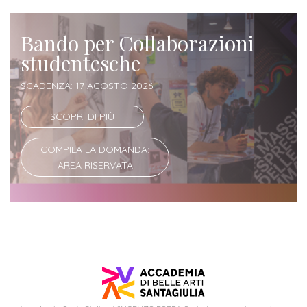
Iscriversi
Bando per Collaborazioni
Gli
studentesche
step
per
SCADENZA: 17 AGOSTO 2026
diventare
SCOPRI DI PIÙ
un
nostro
COMPILA LA DOMANDA:
studente
AREA RISERVATA
ORIENTAMENTO
Sbocchi
professionali
Richiedi
Informazioni