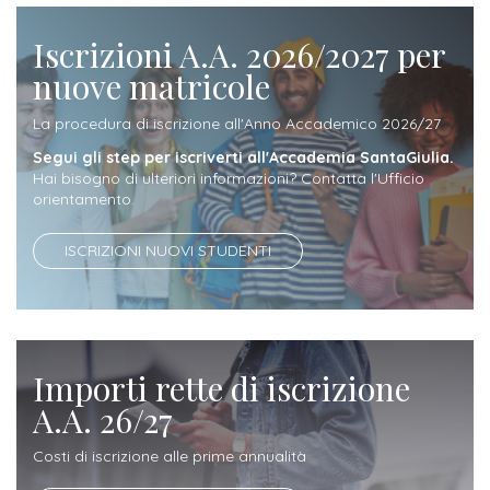
ITALIA
Alloggi
Istituzioni
Iscrizioni A.A. 2026/2027 per
ALTRI
Fiere
LIVELLI
Modulistica
nuove matricole
e
DI
Amministrazioni
FORMAZIONE
saloni
Consulta
La procedura di iscrizione all'Anno Accademico 2026/27
Collaborazioni
Master
dell'orientamento
Studentesca
Segui gli step per iscriverti all'Accademia SantaGiulia.
Hai bisogno di ulteriori informazioni? Contatta l'Ufficio
Executive
Partners
orientamento.
SERVIZI
AL
ATTIVITÀ
LAVORO
ISCRIZIONI NUOVI STUDENTI
DIDATTICA
Apprendistato
Materie
per
di
gli
studio
Importi rette di iscrizione
studenti
A.A. 26/27
Progetti
Stage
studenti
Costi di iscrizione alle prime annualità
attivabili