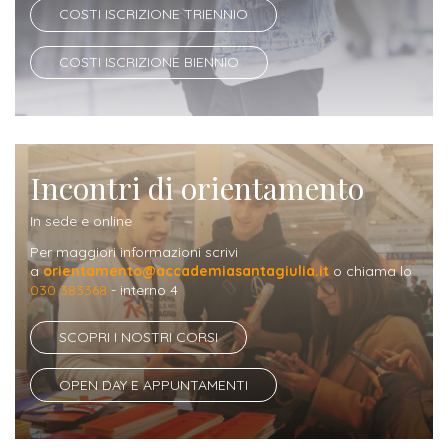
COSTI ISCRIZIONE TRIENNIO
Iscrizione
Opportunità
a
COSTI ISCRIZIONE BIENNIO
di
corsi
lavoro
singoli
SERVIZI
Incontri di orientamento
Costi
In sede e online
iscrizione
Per maggiori informazioni scrivi
triennio
a
orientamento@accademiasantagiulia.it
o chiama lo
030 383368
- interno 4
Costi
SCOPRI I NOSTRI CORSI
iscrizione
biennio
OPEN DAY E APPUNTAMENTI
Come