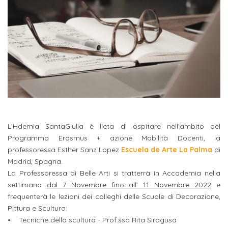
studente
Didattico
ERASMUS+
Concorsi
TO-
Servizi
di
Iscriviti
Accademia
genitore
ONE
allo
Stage
alla
SantaGiulia
Autorizzazioni
Reclutamento
Progetti
studente
di
Newsletter
Ministeriali
Terza
Iscrizione
Apprendistato
DIPARTIMENTI
uno
Missione
a
Internazionalizzazione
per
ISCRIVITI
Nucleo
Dipartimento
IN
corsi
studente
le
di
ACCADEMIA
OPPORTUNITÀ
Aziende
di
singoli
INTERNAZIONALI
Aziende
Valutazione
studente
e stage
Arti
Come
ERASMUS+
Gli
Visive
Iscriversi
Login
iscritto
L'Hdemia SantaGiulia è lieta di ospitare nell'ambito del
ECTS
News
step
Programma Erasmus + azione Mobilità Docenti, la
aziende
SERVIZI
Dipartimento
docente
Gli
per
professoressa Esther Sanz Lopez
Escuela de Arte La Palma
di
Manualistica
ALLO
Orientamento
Madrid, Spagna.
STUDIO
di
step
diventare
OPPORTUNITÀ
referente
La Professoressa di Belle Arti si tratterrà in Accademia nella
PER
Comunicazione
Organigramma
per
un
Inclusione
Contatti
GLI
settimana
dal 7 Novembre fino all’ 11 Novembre 2022
e
d'azienda
STUDENTI
e
diventare
nostro
frequenterà le lezioni dei colleghi delle Scuole di Decorazione,
Laboratori
Didattica
Pittura e Scultura:
Carriera
un
studente
Stage
• Tecniche della scultura - Prof.ssa Rita Siragusa
e
dell'arte
Alias
nostro