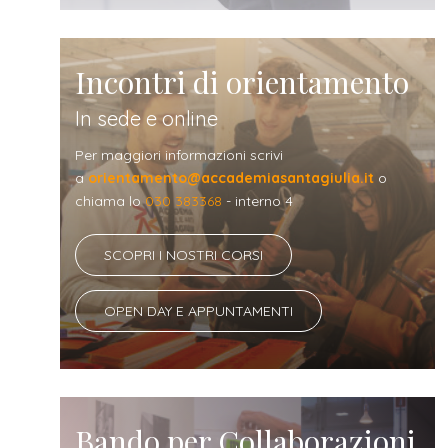
Incontri di orientamento
In sede e online
Per maggiori informazioni scrivi
a
orientamento@accademiasantagiulia.it
o
chiama lo
030 383368
- interno 4
SCOPRI I NOSTRI CORSI
OPEN DAY E APPUNTAMENTI
Bando per Collaborazioni