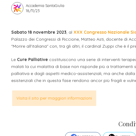
Accademia SantaGiulia
Apprendistato per g
18/11/23
Stage attivabili
Opportunità di lav
Sabato 18 novembre 2023
, al
XXX Congresso Nazionale Sicp 
Palazzo dei Congressi di Riccione, Matteo Asti, docente di Ac
"Morire all'italiana" con, tra gli altri, il cardinal Zuppi che è i
Le
Cure Palliative
costituiscono una serie di interventi terapeuti
malati la cui malattia di base non risponde più a trattamenti
palliativa e dagli aspetti medico-assistenziali, ma anche dalla p
esistenziali che in questa fase rendono ancor più fragili e vulner
Visita il sito per maggiori informazioni
Condi