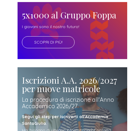
futuro
5x1000 al Gruppo Foppa
studente
I giovani sono il nostro futuro!
genitore
SCOPRI DI PIÙ!
di uno
studente
Iscrizioni A.A. 2026/2027
per nuove matricole
studente
La procedura di iscrizione all'Anno
Accademico 2026/27
iscritto
Segui gli step per iscriverti all'Accademia
SantaGiulia.
Hai bisogno di ulteriori informazioni? Contatta