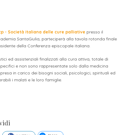
li studenti
oro
- Società italiana delle cure palliative
presso il
cademia SantaGiulia, parteciperà alla tavola rotonda finale
l presidente della Conferenza episcopale italiana.
ci ed assistenziali finalizzati alla cura attiva, totale di
 specifici e non sono rappresentate solo dalla medicina
resa in carico dei bisogni sociali, psicologici, spirituali ed
abili i malati e le loro famiglie.
vidi