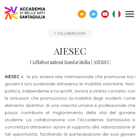
SCOPRI
TUTTI
CORPO
IO01
OPPORTUNITÀ
STUDIARE
ACCADEMIA
SEGUI
SCEGLI
SEMPRE
COLLABORAZIONI
CERCA
ACCADEMIA
I
DOCENTE
-
ALL’ESTERO
E
I
LA
A
SANTAGIULIA
CORSI
UMANESIMO
LE
NOSTRI
GIUSTA
TUA
Borse
AIESEC
DI
TECNOLOGICO
AZIENDE
EVENTI
DIREZIONE
DISPOSIZIONE
Docenti
ERASMUS+
Accademia
ACCADEMIA
di
Accademia
SANTAGIULIA
di
Collaborazioni SantaGiulia | AIESEC
Rivista
Sbocchi
News
Open
Contatti
studio
SantaGiulia
Corsi
Accademia
IO01
professionali
ed
Day
dell'Accademia
Tutti
e
AIESEC
è la più estesa rete internazionale che promuove tra i
di
SantaGiulia
Umanesimo
Eventi
e
SantaGiulia
Messaggio
i
Collaborazioni
giovani il loro potenziale attraverso le mobilità volontarie. Non-
Modulistica
studio
tecnologico
in
attività
politica, indipendente e no-profit, lavora a stretto contatto con
del
trienni,
studentesche
OPPORTUNITÀ
Dove
le istituzioni che promuovono la mobilità degli studenti come
Accademia
di
Direttore
bienni
Registra
Docenti
elemento distintivo di una crescita umana e professionale che
Siamo
Progetti
Finanziamento
e
orientamento
specialistici
possa contribuire al miglioramento della vita del giovane
possibile
l'azienda
Statuto
Terza
"per
fuori
Rivista
e
studente. La collaborazione con l'Accademia SantaGiulia si
Richiedi
Appuntamenti
futuro
concretizza attraverso azioni di supporto alla valorizzazione di
Missione
Merito"
sede
Invia
IO01
Master
Informazioni
Regolamento
tali opportunità, facilitando la partecipazione dei suoi giovani
ONE-
proposta
di