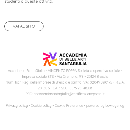
studente
studenti a queste attività.
Didattico
ERASMUS+
Concorsi
TO-
Servizi
di
Iscriviti
Accademia
genitore
ONE
allo
Stage
alla
SantaGiulia
Autorizzazioni
Reclutamento
Progetti
studente
di
Newsletter
Ministeriali
VAI AL SITO
Terza
Iscrizione
Apprendistato
DIPARTIMENTI
uno
Missione
a
Internazionalizzazione
per
ISCRIVITI
Nucleo
Dipartimento
IN
corsi
studente
le
di
ACCADEMIA
OPPORTUNITÀ
Aziende
di
singoli
INTERNAZIONALI
Aziende
Valutazione
studente
e stage
Arti
Come
ERASMUS+
Gli
Visive
Iscriversi
Login
Accademia SantaGiulia - VINCENZO FOPPA Società cooperativa sociale -
iscritto
ECTS
News
step
Impresa sociale ETS - Via Cremona, 99 - 25124 Brescia
aziende
SERVIZI
Num. Iscr. Reg. delle Imprese di Brescia e partita IVA: 02049080175 - R.E.A.
Dipartimento
docente
Gli
per
Manualistica
ALLO
291386 - CAP. SOC. Euro 25.148,68
Orientamento
STUDIO
di
step
diventare
PEC: accademiasantagiulia@certificazioneposta.it
OPPORTUNITÀ
referente
PER
Comunicazione
Organigramma
per
un
Inclusione
Contatti
GLI
Privacy policy
-
Cookie policy
-
Cookie Preference
- powered by
bow agency
d'azienda
STUDENTI
e
diventare
nostro
Laboratori
Didattica
Carriera
un
studente
Stage
e
dell'arte
Alias
nostro