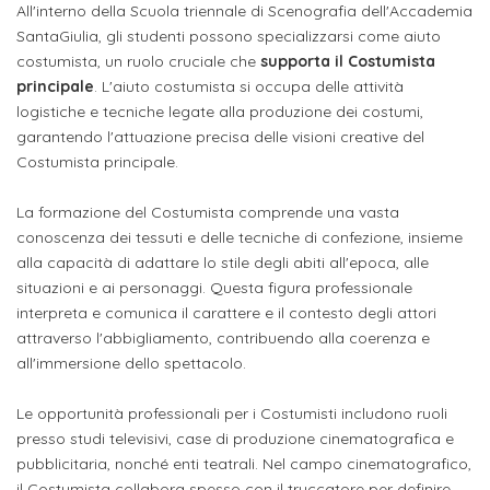
attivabili
All'interno della Scuola triennale di Scenografia dell'Accademia
sede
Iscriviti
studente
SantaGiulia, gli studenti possono specializzarsi come aiuto
Dipartimento
Iscrizione
alla
Opportunità
costumista, un ruolo cruciale che
supporta il Costumista
TERZA
di
a
Newsletter
principale
. L'aiuto costumista si occupa delle attività
MISSIONE
di
Progettazione
logistiche e tecniche legate alla produzione dei costumi,
corsi
lavoro
Progetti
garantendo l'attuazione precisa delle visioni creative del
OPPORTUNITÀ
e
singoli
Costumista principale.
Terza
Arti
Aziende
FSL
Missione
Laboratori
Applicate
convenzionate
La formazione del Costumista comprende una vasta
e
e
conoscenza dei tessuti e delle tecniche di confezione, insieme
attività
CAPITALE
alla capacità di adattare lo stile degli abiti all'epoca, alle
DOTTORATI
sede
ITALIANA
per
DI
situazioni e ai personaggi. Questa figura professionale
DELLA
RICERCA
interpreta e comunica il carattere e il contesto degli attori
CULTURA
gli
Servizio
2023
attraverso l'abbigliamento, contribuendo alla coerenza e
Arti
Istituti
di
all'immersione dello spettacolo.
BGBS2023
Visive
Superiori
stampa
Le opportunità professionali per i Costumisti includono ruoli
e
RETE
INCONTRIAMOCI
presso studi televisivi, case di produzione cinematografica e
Biblioteca
Umanesimo
DI
IN
pubblicitaria, nonché enti teatrali. Nel campo cinematografico,
COLLABORAZIONE
TUTTA
Tecnologico
il Costumista collabora spesso con il truccatore per definire