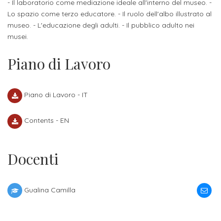
attivabili
- Il laboratorio come mediazione ideale all'interno del museo. -
sede
Iscriviti
studente
Lo spazio come terzo educatore. - Il ruolo dell'albo illustrato al
Dipartimento
Iscrizione
alla
museo. - L'educazione degli adulti. - Il pubblico adulto nei
Opportunità
TERZA
di
a
musei.
Newsletter
MISSIONE
di
Progettazione
corsi
lavoro
Piano di Lavoro
Progetti
OPPORTUNITÀ
e
singoli
Terza
Arti
Aziende
FSL
Missione
Laboratori
Applicate
Piano di Lavoro - IT
convenzionate
e
e
attività
CAPITALE
DOTTORATI
Contents - EN
sede
ITALIANA
per
DI
DELLA
RICERCA
CULTURA
gli
Servizio
2023
Docenti
Arti
Istituti
di
BGBS2023
Visive
Superiori
stampa
e
Gualina Camilla
RETE
INCONTRIAMOCI
Biblioteca
Umanesimo
DI
IN
COLLABORAZIONE
TUTTA
Tecnologico