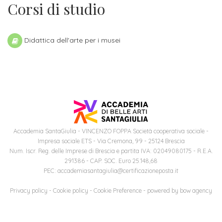
ITALIA
Corsi di studio
Alloggi
Istituzioni
ALTRI
Fiere
LIVELLI
Modulistica
e
DI
Amministrazioni
Didattica dell'arte per i musei
FORMAZIONE
saloni
Consulta
Collaborazioni
Master
dell'orientamento
Studentesca
Executive
Partners
SERVIZI
AL
ATTIVITÀ
LAVORO
DIDATTICA
Accademia SantaGiulia - VINCENZO FOPPA Società cooperativa sociale -
Apprendistato
Materie
Impresa sociale ETS - Via Cremona, 99 - 25124 Brescia
per
di
Num. Iscr. Reg. delle Imprese di Brescia e partita IVA: 02049080175 - R.E.A.
291386 - CAP. SOC. Euro 25.148,68
gli
studio
PEC: accademiasantagiulia@certificazioneposta.it
studenti
Progetti
Privacy policy
-
Cookie policy
-
Cookie Preference
- powered by
bow agency
Stage
studenti
attivabili