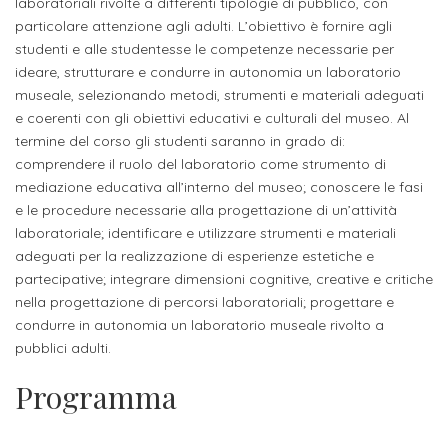
studente
laboratoriali rivolte a differenti tipologie di pubblico, con
Didattico
ERASMUS+
Concorsi
TO-
Servizi
di
Iscriviti
Accademia
particolare attenzione agli adulti. L’obiettivo è fornire agli
genitore
ONE
allo
studenti e alle studentesse le competenze necessarie per
Stage
alla
SantaGiulia
Autorizzazioni
Reclutamento
Progetti
ideare, strutturare e condurre in autonomia un laboratorio
studente
di
Newsletter
Ministeriali
Terza
Iscrizione
museale, selezionando metodi, strumenti e materiali adeguati
Apprendistato
DIPARTIMENTI
e coerenti con gli obiettivi educativi e culturali del museo. Al
uno
Missione
a
Internazionalizzazione
per
ISCRIVITI
Nucleo
termine del corso gli studenti saranno in grado di:
Dipartimento
IN
corsi
studente
le
comprendere il ruolo del laboratorio come strumento di
di
ACCADEMIA
OPPORTUNITÀ
Aziende
di
singoli
mediazione educativa all’interno del museo; conoscere le fasi
INTERNAZIONALI
Aziende
Valutazione
studente
e stage
Arti
Come
e le procedure necessarie alla progettazione di un’attività
ERASMUS+
Gli
laboratoriale; identificare e utilizzare strumenti e materiali
Visive
Iscriversi
Login
iscritto
ECTS
adeguati per la realizzazione di esperienze estetiche e
News
step
aziende
partecipative; integrare dimensioni cognitive, creative e critiche
SERVIZI
Dipartimento
docente
Gli
per
Manualistica
ALLO
nella progettazione di percorsi laboratoriali; progettare e
Orientamento
STUDIO
di
step
diventare
condurre in autonomia un laboratorio museale rivolto a
OPPORTUNITÀ
referente
PER
Comunicazione
pubblici adulti.
Organigramma
per
un
Inclusione
Contatti
GLI
d'azienda
STUDENTI
e
diventare
nostro
Programma
Laboratori
Didattica
Carriera
un
studente
Stage
e
dell'arte
Alias
nostro