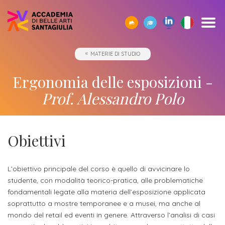
SCOPRI
TUTTI
CORPO
IO01
OPPORTUNITÀ
STUDIARE
ACCADEMIA
SEGUI
SCEGLI
SEMPRE
MATERIE DI STUDIO
CERCA
ACCADEMIA
I
DOCENTE
-
ALL’ESTERO
E
I
LA
A
SANTAGIULIA
CORSI
UMANESIMO
LE
NOSTRI
GIUSTA
TUA
Borse
Ergonomia delle esposizioni -
DI
TECNOLOGICO
AZIENDE
EVENTI
DIREZIONE
DISPOSIZIONE
Docenti
ERASMUS+
Accademia
ACCADEMIA
di
Accademia
Prof. Alessandro Polo
SANTAGIULIA
di
Rivista
Sbocchi
News
Open
Contatti
studio
SantaGiulia
Corsi
Accademia
IO01
professionali
ed
Day
dell'Accademia
Tutti
e
di
SantaGiulia
Umanesimo
Eventi
e
SantaGiulia
Messaggio
i
Collaborazioni
Obiettivi
Modulistica
studio
tecnologico
in
attività
del
trienni,
studentesche
OPPORTUNITÀ
Dove
Accademia
di
Direttore
bienni
Registra
Docenti
L’obiettivo principale del corso è quello di avvicinare lo
Siamo
Progetti
Finanziamento
e
orientamento
specialistici
studente, con modalità teorico-pratica, alle problematiche
possibile
l'azienda
Statuto
Terza
"per
fuori
Rivista
e
fondamentali legate alla materia dell’esposizione applicata
Richiedi
Appuntamenti
futuro
soprattutto a mostre temporanee e a musei, ma anche al
Missione
Merito"
sede
Invia
IO01
Master
Informazioni
Regolamento
mondo del retail ed eventi in genere. Attraverso l’analisi di casi
ONE-
proposta
di