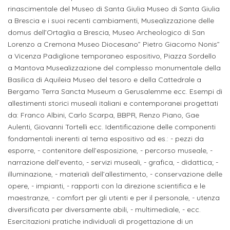
ITALIA
Alloggi
rinascimentale del Museo di Santa Giulia Museo di Santa Giulia
Istituzioni
a Brescia e i suoi recenti cambiamenti, Musealizzazione delle
ALTRI
Fiere
LIVELLI
Modulistica
domus dell’Ortaglia a Brescia, Museo Archeologico di San
e
DI
Amministrazioni
Lorenzo a Cremona Museo Diocesano” Pietro Giacomo Nonis”
FORMAZIONE
saloni
a Vicenza Padiglione temporaneo espositivo, Piazza Sordello
Consulta
Collaborazioni
a Mantova Musealizzazione del complesso monumentale della
Master
dell'orientamento
Studentesca
Basilica di Aquileia Museo del tesoro e della Cattedrale a
Executive
Partners
Bergamo Terra Sancta Museum a Gerusalemme ecc. Esempi di
SERVIZI
allestimenti storici museali italiani e contemporanei progettati
AL
ATTIVITÀ
da: Franco Albini, Carlo Scarpa, BBPR, Renzo Piano, Gae
LAVORO
DIDATTICA
Aulenti, Giovanni Tortelli ecc. Identificazione delle componenti
Apprendistato
fondamentali inerenti al tema espositivo ad es.: - pezzi da
Materie
esporre, - contenitore dell’esposizione, - percorso museale, -
per
di
narrazione dell’evento, - servizi museali, - grafica, - didattica; -
gli
studio
illuminazione, - materiali dell’allestimento, - conservazione delle
studenti
opere, - impianti, - rapporti con la direzione scientifica e le
maestranze, - comfort per gli utenti e per il personale, - utenza
Progetti
diversificata per diversamente abili, - multimediale, - ecc.
Stage
studenti
Esercitazioni pratiche individuali di progettazione di un
attivabili