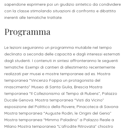
attivabili
sede
sapendone esprimere poi un giudizio sintetico da condividere
Iscriviti
studente
con la classe stimolando situazioni di confronto e dibattito
Dipartimento
Iscrizione
alla
Opportunità
inerenti alle tematiche trattate.
TERZA
di
a
Newsletter
MISSIONE
di
Programma
Progettazione
corsi
lavoro
Progetti
OPPORTUNITÀ
e
singoli
Terza
Arti
Aziende
Le lezioni seguiranno un programma mutabile nel tempo
FSL
Missione
Laboratori
declinato a seconda delle capacità e dagli interessi esternati
Applicate
convenzionate
e
dagli studenti. I contenuti in sintesi affronteranno le seguenti
e
attività
tematiche: Esempi di cantieri di allestimento recentemente
CAPITALE
DOTTORATI
sede
ITALIANA
realizzati per musei e mostre temporanee ad es. Mostra
per
DI
DELLA
RICERCA
temporanea “Vincenzo Foppa un protagonista del
CULTURA
gli
Servizio
2023
rinascimento” Museo di Santa Giulia, Brescia Mostra
Arti
Istituti
di
temporanea “Il Collezionismo al Tempo di Rubens”, Palazzo
BGBS2023
Visive
Superiori
Ducale Genova. Mostra temporanea “Visti da Vicino”
stampa
esposizione del Polittico della Rovere, Pinacoteca di Savona
e
Mostra temporanea “Auguste Rodin, le Origini del Genio”
RETE
INCONTRIAMOCI
Biblioteca
Umanesimo
DI
IN
Mostra temporanea “Mimmo Paladino” a Palazzo Reale a
COLLABORAZIONE
TUTTA
Tecnologico
Milano Mostra temporanea “L’afrodite Ritrovata” chiostro