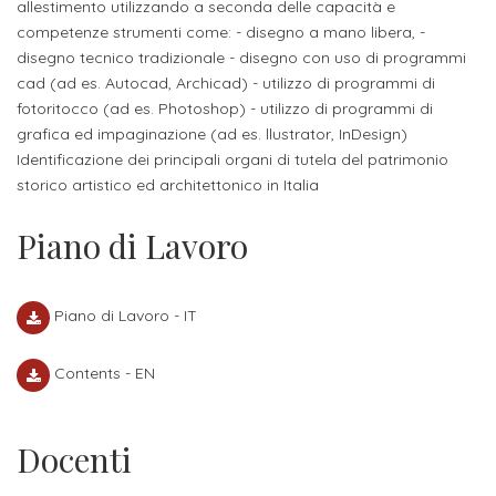
allestimento utilizzando a seconda delle capacità e
Iscrizione
competenze strumenti come: - disegno a mano libera, -
Opportunità
a
disegno tecnico tradizionale - disegno con uso di programmi
di
cad (ad es. Autocad, Archicad) - utilizzo di programmi di
corsi
fotoritocco (ad es. Photoshop) - utilizzo di programmi di
lavoro
singoli
grafica ed impaginazione (ad es. llustrator, InDesign)
Identificazione dei principali organi di tutela del patrimonio
SERVIZI
storico artistico ed architettonico in Italia
Costi
Piano di Lavoro
iscrizione
triennio
Piano di Lavoro - IT
Costi
Contents - EN
iscrizione
biennio
Docenti
Come