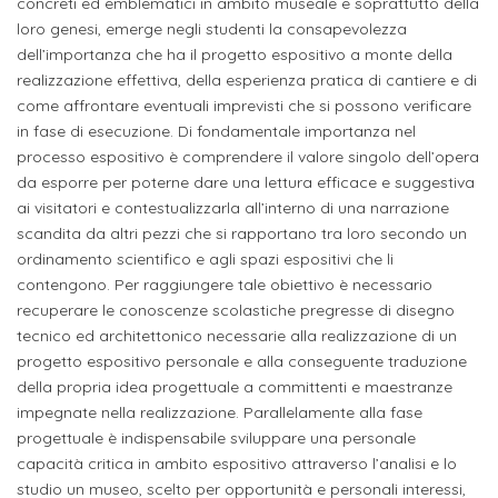
studente
concreti ed emblematici in ambito museale e soprattutto della
Didattico
ERASMUS+
Concorsi
TO-
Servizi
di
Iscriviti
Accademia
loro genesi, emerge negli studenti la consapevolezza
genitore
ONE
allo
dell’importanza che ha il progetto espositivo a monte della
Stage
alla
SantaGiulia
Autorizzazioni
Reclutamento
Progetti
realizzazione effettiva, della esperienza pratica di cantiere e di
studente
di
Newsletter
Ministeriali
Terza
Iscrizione
come affrontare eventuali imprevisti che si possono verificare
Apprendistato
DIPARTIMENTI
in fase di esecuzione. Di fondamentale importanza nel
uno
Missione
a
Internazionalizzazione
per
ISCRIVITI
Nucleo
processo espositivo è comprendere il valore singolo dell’opera
Dipartimento
IN
corsi
studente
le
da esporre per poterne dare una lettura efficace e suggestiva
di
ACCADEMIA
OPPORTUNITÀ
Aziende
di
singoli
ai visitatori e contestualizzarla all’interno di una narrazione
INTERNAZIONALI
Aziende
Valutazione
studente
e stage
Arti
Come
scandita da altri pezzi che si rapportano tra loro secondo un
ERASMUS+
Gli
ordinamento scientifico e agli spazi espositivi che li
Visive
Iscriversi
Login
iscritto
ECTS
contengono. Per raggiungere tale obiettivo è necessario
News
step
aziende
recuperare le conoscenze scolastiche pregresse di disegno
SERVIZI
Dipartimento
docente
Gli
per
Manualistica
ALLO
tecnico ed architettonico necessarie alla realizzazione di un
Orientamento
STUDIO
di
step
diventare
progetto espositivo personale e alla conseguente traduzione
OPPORTUNITÀ
referente
PER
Comunicazione
della propria idea progettuale a committenti e maestranze
Organigramma
per
un
Inclusione
Contatti
GLI
impegnate nella realizzazione. Parallelamente alla fase
d'azienda
STUDENTI
e
diventare
nostro
progettuale è indispensabile sviluppare una personale
Laboratori
Didattica
Carriera
un
studente
capacità critica in ambito espositivo attraverso l’analisi e lo
Stage
e
dell'arte
studio un museo, scelto per opportunità e personali interessi,
Alias
nostro