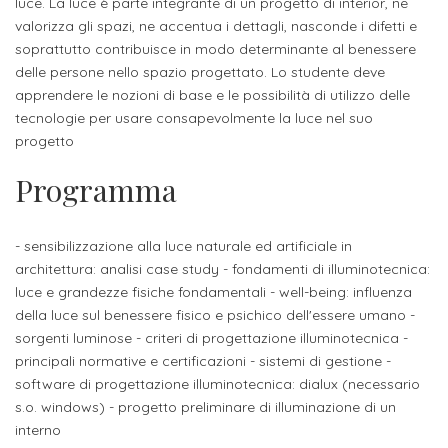
studente
luce. La luce è parte integrante di un progetto di interior, ne
Didattico
ERASMUS+
Concorsi
TO-
Servizi
di
Iscriviti
Accademia
valorizza gli spazi, ne accentua i dettagli, nasconde i difetti e
genitore
ONE
allo
soprattutto contribuisce in modo determinante al benessere
Stage
alla
SantaGiulia
Autorizzazioni
Reclutamento
Progetti
delle persone nello spazio progettato. Lo studente deve
studente
di
Newsletter
Ministeriali
Terza
Iscrizione
apprendere le nozioni di base e le possibilità di utilizzo delle
Apprendistato
DIPARTIMENTI
tecnologie per usare consapevolmente la luce nel suo
uno
Missione
a
Internazionalizzazione
per
ISCRIVITI
Nucleo
progetto
Dipartimento
IN
corsi
studente
le
di
ACCADEMIA
OPPORTUNITÀ
Aziende
di
Programma
singoli
INTERNAZIONALI
Aziende
Valutazione
studente
e stage
Arti
Come
ERASMUS+
Gli
Visive
Iscriversi
Login
- sensibilizzazione alla luce naturale ed artificiale in
iscritto
ECTS
News
step
architettura: analisi case study - fondamenti di illuminotecnica:
aziende
SERVIZI
Dipartimento
docente
Gli
luce e grandezze fisiche fondamentali - well-being: influenza
per
Manualistica
ALLO
Orientamento
della luce sul benessere fisico e psichico dell'essere umano -
STUDIO
di
step
diventare
OPPORTUNITÀ
referente
sorgenti luminose - criteri di progettazione illuminotecnica -
PER
Comunicazione
Organigramma
per
un
Inclusione
Contatti
GLI
principali normative e certificazioni - sistemi di gestione -
d'azienda
STUDENTI
e
diventare
nostro
software di progettazione illuminotecnica: dialux (necessario
Laboratori
s.o. windows) - progetto preliminare di illuminazione di un
Didattica
Carriera
un
studente
Stage
interno
e
dell'arte
Alias
nostro