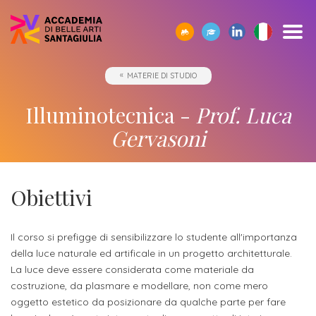
SCOPRI
TUTTI
CORPO
IO01
OPPORTUNITÀ
STUDIARE
ACCADEMIA
SEGUI
SCEGLI
SEMPRE
MATERIE DI STUDIO
CERCA
ACCADEMIA
I
DOCENTE
-
ALL’ESTERO
E
I
LA
A
SANTAGIULIA
CORSI
UMANESIMO
LE
NOSTRI
GIUSTA
TUA
Borse
Illuminotecnica -
Prof. Luca
DI
TECNOLOGICO
AZIENDE
EVENTI
DIREZIONE
DISPOSIZIONE
Docenti
ERASMUS+
Accademia
ACCADEMIA
di
Accademia
Gervasoni
SANTAGIULIA
di
Rivista
Sbocchi
News
Open
Contatti
studio
SantaGiulia
Corsi
Accademia
IO01
professionali
ed
Day
dell'Accademia
Tutti
e
di
SantaGiulia
Umanesimo
Eventi
e
SantaGiulia
Messaggio
i
Collaborazioni
Obiettivi
Modulistica
studio
tecnologico
in
attività
del
trienni,
studentesche
OPPORTUNITÀ
Dove
Accademia
di
Direttore
bienni
Registra
Docenti
Il corso si prefigge di sensibilizzare lo studente all'importanza
Siamo
Progetti
Finanziamento
e
orientamento
specialistici
della luce naturale ed artificale in un progetto architetturale.
possibile
l'azienda
Statuto
Terza
"per
fuori
Rivista
e
La luce deve essere considerata come materiale da
Richiedi
Appuntamenti
futuro
costruzione, da plasmare e modellare, non come mero
Missione
Merito"
sede
Invia
IO01
Master
Informazioni
Regolamento
oggetto estetico da posizionare da qualche parte per fare
ONE-
proposta
di