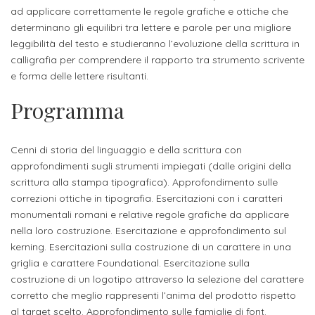
studente
Didattico
ERASMUS+
Concorsi
TO-
Servizi
ad applicare correttamente le regole grafiche e ottiche che
di
Iscriviti
Accademia
genitore
determinano gli equilibri tra lettere e parole per una migliore
ONE
allo
Stage
alla
SantaGiulia
Autorizzazioni
Reclutamento
Progetti
leggibilità del testo e studieranno l’evoluzione della scrittura in
studente
di
Newsletter
calligrafia per comprendere il rapporto tra strumento scrivente
Ministeriali
Terza
Iscrizione
Apprendistato
DIPARTIMENTI
e forma delle lettere risultanti.
uno
Missione
a
Internazionalizzazione
per
ISCRIVITI
Nucleo
Programma
Dipartimento
IN
corsi
studente
le
di
ACCADEMIA
OPPORTUNITÀ
Aziende
di
singoli
INTERNAZIONALI
Aziende
Valutazione
studente
e stage
Arti
Come
Cenni di storia del linguaggio e della scrittura con
ERASMUS+
Gli
approfondimenti sugli strumenti impiegati (dalle origini della
Visive
Iscriversi
Login
iscritto
ECTS
News
scrittura alla stampa tipografica). Approfondimento sulle
step
aziende
correzioni ottiche in tipografia. Esercitazioni con i caratteri
SERVIZI
Dipartimento
docente
Gli
per
Manualistica
ALLO
monumentali romani e relative regole grafiche da applicare
Orientamento
STUDIO
di
step
diventare
OPPORTUNITÀ
nella loro costruzione. Esercitazione e approfondimento sul
referente
PER
Comunicazione
Organigramma
per
kerning. Esercitazioni sulla costruzione di un carattere in una
un
Inclusione
Contatti
GLI
d'azienda
griglia e carattere Foundational. Esercitazione sulla
STUDENTI
e
diventare
nostro
costruzione di un logotipo attraverso la selezione del carattere
Laboratori
Didattica
Carriera
un
studente
Stage
corretto che meglio rappresenti l’anima del prodotto rispetto
e
dell'arte
Alias
nostro
al target scelto. Approfondimento sulle famiglie di font.