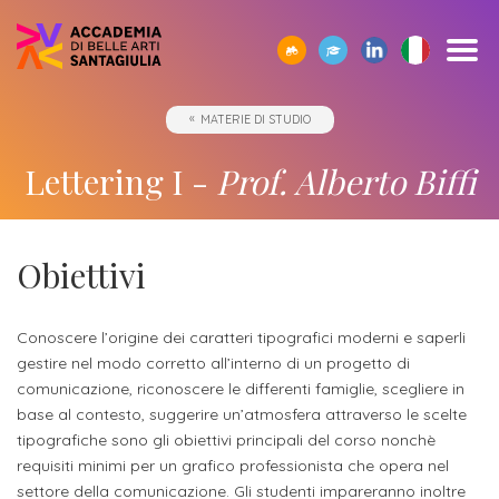
SCOPRI
TUTTI
CORPO
IO01
OPPORTUNITÀ
STUDIARE
ACCADEMIA
SEGUI
SCEGLI
SEMPRE
MATERIE DI STUDIO
CERCA
ACCADEMIA
I
DOCENTE
-
ALL’ESTERO
E
I
LA
A
SANTAGIULIA
CORSI
UMANESIMO
LE
NOSTRI
GIUSTA
TUA
Borse
Lettering I -
Prof. Alberto Biffi
DI
TECNOLOGICO
AZIENDE
EVENTI
DIREZIONE
DISPOSIZIONE
Docenti
ERASMUS+
Accademia
ACCADEMIA
di
Accademia
SANTAGIULIA
di
Rivista
Sbocchi
News
Open
Contatti
studio
SantaGiulia
Corsi
Accademia
IO01
professionali
ed
Day
dell'Accademia
Tutti
Obiettivi
e
di
SantaGiulia
Umanesimo
Eventi
e
SantaGiulia
Messaggio
i
Collaborazioni
Modulistica
studio
tecnologico
in
attività
del
trienni,
studentesche
Conoscere l’origine dei caratteri tipografici moderni e saperli
OPPORTUNITÀ
Dove
Accademia
di
Direttore
bienni
gestire nel modo corretto all’interno di un progetto di
Registra
Docenti
Siamo
Progetti
Finanziamento
e
orientamento
comunicazione, riconoscere le differenti famiglie, scegliere in
specialistici
possibile
l'azienda
base al contesto, suggerire un’atmosfera attraverso le scelte
Statuto
Terza
"per
fuori
Rivista
e
Richiedi
tipografiche sono gli obiettivi principali del corso nonchè
Appuntamenti
futuro
Missione
Merito"
sede
Invia
IO01
Master
requisiti minimi per un grafico professionista che opera nel
Informazioni
Regolamento
ONE-
proposta
settore della comunicazione. Gli studenti impareranno inoltre
di