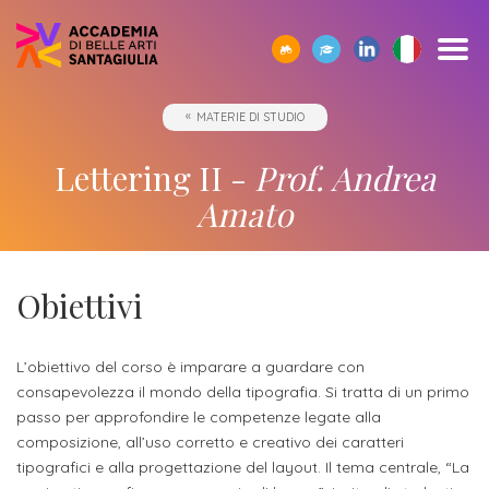
SCOPRI
TUTTI
CORPO
IO01
OPPORTUNITÀ
STUDIARE
ACCADEMIA
SEGUI
SCEGLI
SEMPRE
MATERIE DI STUDIO
CERCA
ACCADEMIA
I
DOCENTE
-
ALL’ESTERO
E
I
LA
A
SANTAGIULIA
CORSI
UMANESIMO
LE
NOSTRI
GIUSTA
TUA
Borse
Lettering II -
Prof. Andrea
DI
TECNOLOGICO
AZIENDE
EVENTI
DIREZIONE
DISPOSIZIONE
Docenti
ERASMUS+
Accademia
ACCADEMIA
di
Accademia
Amato
SANTAGIULIA
di
Rivista
Sbocchi
News
Open
Contatti
studio
SantaGiulia
Corsi
Accademia
IO01
professionali
ed
Day
dell'Accademia
Tutti
e
di
SantaGiulia
Umanesimo
Eventi
e
SantaGiulia
Messaggio
i
Collaborazioni
Obiettivi
Modulistica
studio
tecnologico
in
attività
del
trienni,
studentesche
OPPORTUNITÀ
Dove
Accademia
di
Direttore
bienni
Registra
Docenti
L’obiettivo del corso è imparare a guardare con
Siamo
Progetti
Finanziamento
e
orientamento
specialistici
consapevolezza il mondo della tipografia. Si tratta di un primo
possibile
l'azienda
Statuto
Terza
"per
fuori
Rivista
e
passo per approfondire le competenze legate alla
Richiedi
Appuntamenti
futuro
composizione, all’uso corretto e creativo dei caratteri
Missione
Merito"
sede
Invia
IO01
Master
Informazioni
Regolamento
tipografici e alla progettazione del layout. Il tema centrale, “La
ONE-
proposta
di