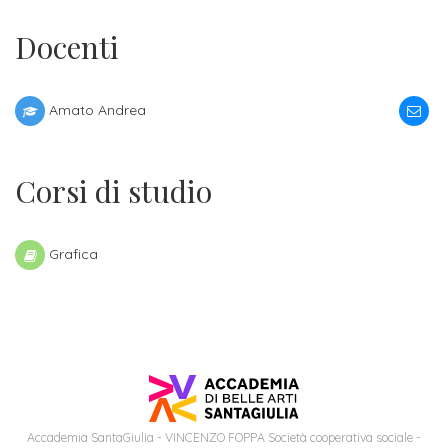
Iscrizione
Docenti
Opportunità
a
di
corsi
lavoro
singoli
Amato Andrea
SERVIZI
Corsi di studio
Costi
iscrizione
Grafica
triennio
Costi
iscrizione
biennio
Come
Accademia SantaGiulia - VINCENZO FOPPA Società cooperativa sociale -