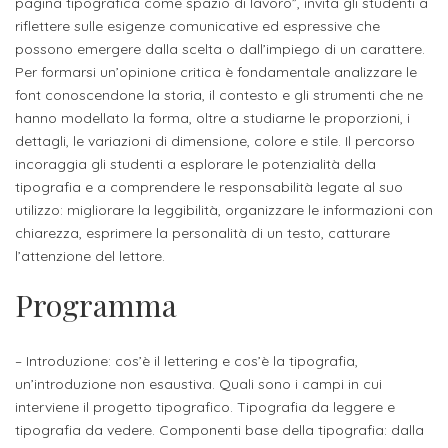
studente
pagina tipografica come spazio di lavoro”, invita gli studenti a
Didattico
ERASMUS+
Concorsi
TO-
Servizi
di
Iscriviti
Accademia
riflettere sulle esigenze comunicative ed espressive che
genitore
ONE
allo
possono emergere dalla scelta o dall’impiego di un carattere.
Stage
alla
SantaGiulia
Autorizzazioni
Reclutamento
Progetti
Per formarsi un’opinione critica è fondamentale analizzare le
studente
di
Newsletter
Ministeriali
Terza
Iscrizione
font conoscendone la storia, il contesto e gli strumenti che ne
Apprendistato
DIPARTIMENTI
hanno modellato la forma, oltre a studiarne le proporzioni, i
uno
Missione
a
Internazionalizzazione
per
ISCRIVITI
Nucleo
dettagli, le variazioni di dimensione, colore e stile. Il percorso
Dipartimento
IN
corsi
studente
le
incoraggia gli studenti a esplorare le potenzialità della
di
ACCADEMIA
OPPORTUNITÀ
Aziende
di
singoli
tipografia e a comprendere le responsabilità legate al suo
INTERNAZIONALI
Aziende
Valutazione
studente
e stage
Arti
Come
utilizzo: migliorare la leggibilità, organizzare le informazioni con
ERASMUS+
Gli
chiarezza, esprimere la personalità di un testo, catturare
Visive
Iscriversi
Login
iscritto
ECTS
l’attenzione del lettore.
News
step
aziende
SERVIZI
Dipartimento
docente
Gli
per
Programma
Manualistica
ALLO
Orientamento
STUDIO
di
step
diventare
OPPORTUNITÀ
referente
PER
Comunicazione
Organigramma
per
un
Inclusione
Contatti
GLI
– Introduzione: cos’è il lettering e cos’è la tipografia,
d'azienda
STUDENTI
e
diventare
nostro
un’introduzione non esaustiva. Quali sono i campi in cui
Laboratori
interviene il progetto tipografico. Tipografia da leggere e
Didattica
Carriera
un
studente
Stage
tipografia da vedere. Componenti base della tipografia: dalla
e
dell'arte
Alias
nostro