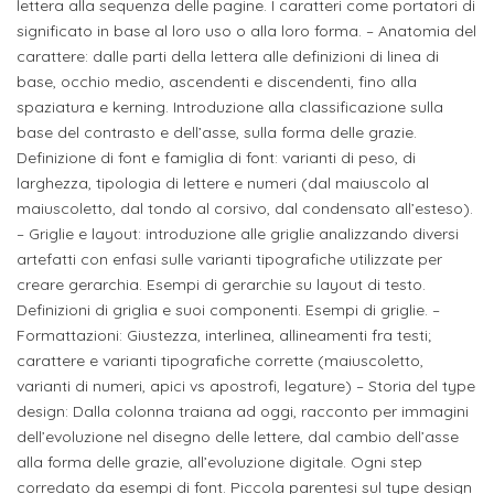
attivabili
lettera alla sequenza delle pagine. I caratteri come portatori di
sede
Iscriviti
studente
significato in base al loro uso o alla loro forma. – Anatomia del
Dipartimento
Iscrizione
alla
carattere: dalle parti della lettera alle definizioni di linea di
Opportunità
TERZA
di
a
base, occhio medio, ascendenti e discendenti, fino alla
Newsletter
MISSIONE
di
spaziatura e kerning. Introduzione alla classificazione sulla
Progettazione
corsi
lavoro
base del contrasto e dell’asse, sulla forma delle grazie.
Progetti
OPPORTUNITÀ
e
singoli
Definizione di font e famiglia di font: varianti di peso, di
Terza
Arti
Aziende
larghezza, tipologia di lettere e numeri (dal maiuscolo al
FSL
Missione
Laboratori
maiuscoletto, dal tondo al corsivo, dal condensato all’esteso).
Applicate
convenzionate
e
– Griglie e layout: introduzione alle griglie analizzando diversi
e
attività
artefatti con enfasi sulle varianti tipografiche utilizzate per
CAPITALE
DOTTORATI
sede
ITALIANA
creare gerarchia. Esempi di gerarchie su layout di testo.
per
DI
DELLA
RICERCA
Definizioni di griglia e suoi componenti. Esempi di griglie. –
CULTURA
gli
Servizio
2023
Formattazioni: Giustezza, interlinea, allineamenti fra testi;
Arti
Istituti
di
carattere e varianti tipografiche corrette (maiuscoletto,
BGBS2023
Visive
Superiori
varianti di numeri, apici vs apostrofi, legature) – Storia del type
stampa
design: Dalla colonna traiana ad oggi, racconto per immagini
e
dell’evoluzione nel disegno delle lettere, dal cambio dell’asse
RETE
INCONTRIAMOCI
Biblioteca
Umanesimo
DI
IN
alla forma delle grazie, all’evoluzione digitale. Ogni step
COLLABORAZIONE
TUTTA
Tecnologico
corredato da esempi di font. Piccola parentesi sul type design