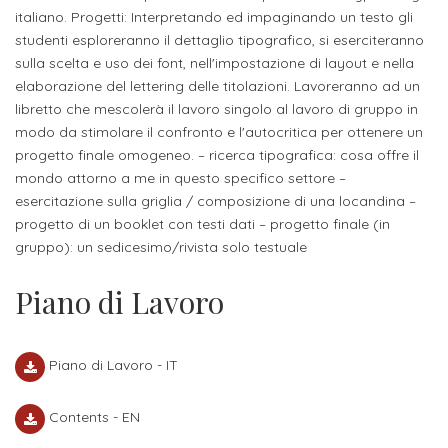
ITALIA
Alloggi
italiano. Progetti: Interpretando ed impaginando un testo gli
Istituzioni
studenti esploreranno il dettaglio tipografico, si eserciteranno
ALTRI
Fiere
LIVELLI
Modulistica
sulla scelta e uso dei font, nell'impostazione di layout e nella
e
DI
Amministrazioni
elaborazione del lettering delle titolazioni. Lavoreranno ad un
FORMAZIONE
saloni
libretto che mescolerà il lavoro singolo al lavoro di gruppo in
Consulta
Collaborazioni
modo da stimolare il confronto e l'autocritica per ottenere un
Master
dell'orientamento
Studentesca
progetto finale omogeneo. – ricerca tipografica: cosa offre il
Executive
Partners
mondo attorno a me in questo specifico settore –
SERVIZI
esercitazione sulla griglia / composizione di una locandina –
AL
ATTIVITÀ
progetto di un booklet con testi dati – progetto finale (in
LAVORO
DIDATTICA
gruppo): un sedicesimo/rivista solo testuale
Apprendistato
Materie
Piano di Lavoro
per
di
gli
studio
studenti
Piano di Lavoro - IT
Progetti
Stage
studenti
Contents - EN
attivabili