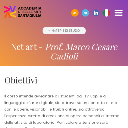
SCOPRI
TUTTI
CORPO
IO01
OPPORTUNITÀ
STUDIARE
ACCADEMIA
SEGUI
SCEGLI
SEMPRE
MATERIE DI STUDIO
CERCA
ACCADEMIA
I
DOCENTE
-
ALL’ESTERO
E
I
LA
A
SANTAGIULIA
CORSI
UMANESIMO
LE
NOSTRI
GIUSTA
TUA
Borse
Net art -
Prof. Marco Cesare
DI
TECNOLOGICO
AZIENDE
EVENTI
DIREZIONE
DISPOSIZIONE
Docenti
ERASMUS+
Accademia
ACCADEMIA
di
Accademia
Cadioli
SANTAGIULIA
di
Rivista
Sbocchi
News
Open
Contatti
studio
SantaGiulia
Corsi
Accademia
IO01
professionali
ed
Day
dell'Accademia
Tutti
e
di
SantaGiulia
Umanesimo
Eventi
e
SantaGiulia
Messaggio
i
Collaborazioni
Obiettivi
Modulistica
studio
tecnologico
in
attività
del
trienni,
studentesche
OPPORTUNITÀ
Dove
Accademia
di
Direttore
bienni
Registra
Docenti
Il corso intende avvicinare gli studenti agli sviluppi e ai
Siamo
Progetti
Finanziamento
e
orientamento
specialistici
linguaggi dell’arte digitale, sia attraverso un contatto diretto
possibile
l'azienda
Statuto
Terza
"per
fuori
Rivista
e
con le opere, visionabili e fruibili online, sia attraverso
Richiedi
Appuntamenti
futuro
l’esperienza diretta di creazione di opere personali all’interno
Missione
Merito"
sede
Invia
IO01
Master
Informazioni
Regolamento
delle attività di laboratorio. Particolare attenzione sarà
ONE-
proposta
di