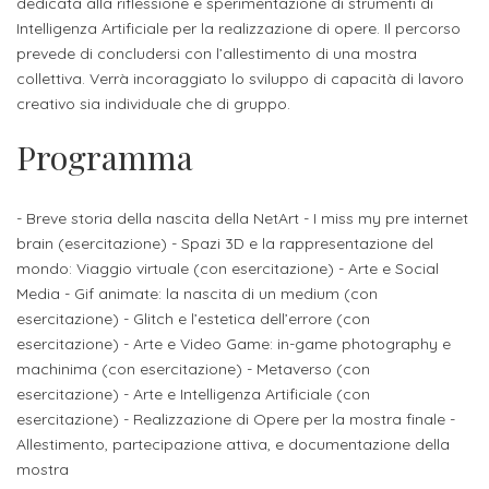
studente
dedicata alla riflessione e sperimentazione di strumenti di
Didattico
ERASMUS+
Concorsi
TO-
Servizi
di
Iscriviti
Accademia
Intelligenza Artificiale per la realizzazione di opere. Il percorso
genitore
ONE
allo
prevede di concludersi con l’allestimento di una mostra
Stage
alla
SantaGiulia
Autorizzazioni
Reclutamento
Progetti
collettiva. Verrà incoraggiato lo sviluppo di capacità di lavoro
studente
di
Newsletter
Ministeriali
Terza
Iscrizione
creativo sia individuale che di gruppo.
Apprendistato
DIPARTIMENTI
uno
Missione
a
Internazionalizzazione
Programma
per
ISCRIVITI
Nucleo
Dipartimento
IN
corsi
studente
le
di
ACCADEMIA
OPPORTUNITÀ
Aziende
di
singoli
INTERNAZIONALI
Aziende
Valutazione
- Breve storia della nascita della NetArt - I miss my pre internet
studente
e stage
Arti
Come
brain (esercitazione) - Spazi 3D e la rappresentazione del
ERASMUS+
Gli
Visive
Iscriversi
Login
mondo: Viaggio virtuale (con esercitazione) - Arte e Social
iscritto
ECTS
News
step
Media - Gif animate: la nascita di un medium (con
aziende
SERVIZI
Dipartimento
docente
Gli
esercitazione) - Glitch e l’estetica dell’errore (con
per
Manualistica
ALLO
Orientamento
esercitazione) - Arte e Video Game: in-game photography e
STUDIO
di
step
diventare
OPPORTUNITÀ
referente
machinima (con esercitazione) - Metaverso (con
PER
Comunicazione
Organigramma
per
un
Inclusione
Contatti
GLI
esercitazione) - Arte e Intelligenza Artificiale (con
d'azienda
STUDENTI
e
diventare
nostro
esercitazione) - Realizzazione di Opere per la mostra finale -
Laboratori
Allestimento, partecipazione attiva, e documentazione della
Didattica
Carriera
un
studente
Stage
mostra
e
dell'arte
Alias
nostro