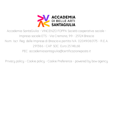
studente
Didattico
ERASMUS+
Concorsi
TO-
Servizi
di
Iscriviti
Accademia
genitore
ONE
allo
Stage
alla
SantaGiulia
Autorizzazioni
Reclutamento
Progetti
studente
di
Newsletter
Ministeriali
Terza
Iscrizione
Apprendistato
DIPARTIMENTI
uno
Missione
a
Accademia SantaGiulia - VINCENZO FOPPA Società cooperativa sociale -
Internazionalizzazione
per
ISCRIVITI
Nucleo
Impresa sociale ETS - Via Cremona, 99 - 25124 Brescia
Dipartimento
IN
corsi
Num. Iscr. Reg. delle Imprese di Brescia e partita IVA: 02049080175 - R.E.A.
studente
le
di
ACCADEMIA
OPPORTUNITÀ
Aziende
di
singoli
291386 - CAP. SOC. Euro 25.148,68
INTERNAZIONALI
Aziende
Valutazione
PEC: accademiasantagiulia@certificazioneposta.it
studente
e stage
Arti
Come
ERASMUS+
Gli
Visive
Iscriversi
Privacy policy
-
Cookie policy
-
Cookie Preference
- powered by
bow agency
Login
iscritto
ECTS
News
step
aziende
SERVIZI
Dipartimento
docente
Gli
per
Manualistica
ALLO
Orientamento
STUDIO
di
step
diventare
OPPORTUNITÀ
referente
PER
Comunicazione
Organigramma
per
un
Inclusione
Contatti
GLI
d'azienda
STUDENTI
e
diventare
nostro
Laboratori
Didattica
Carriera
un
studente
Stage
e
dell'arte
Alias
nostro