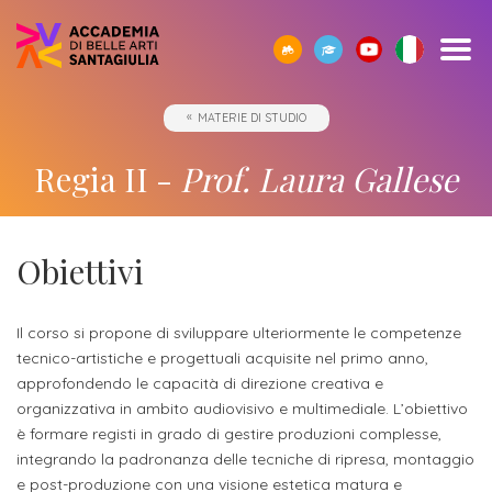
SCOPRI
TUTTI
CORPO
IO01
OPPORTUNITÀ
STUDIARE
ACCADEMIA
SEGUI
SCEGLI
SEMPRE
MATERIE DI STUDIO
CERCA
ACCADEMIA
I
DOCENTE
-
ALL’ESTERO
E
I
LA
A
SANTAGIULIA
CORSI
UMANESIMO
LE
NOSTRI
GIUSTA
TUA
Borse
Regia II -
Prof. Laura Gallese
DI
TECNOLOGICO
AZIENDE
EVENTI
DIREZIONE
DISPOSIZIONE
Docenti
ERASMUS+
Accademia
ACCADEMIA
di
Accademia
SANTAGIULIA
di
Rivista
Sbocchi
News
Open
Contatti
studio
SantaGiulia
Corsi
Accademia
IO01
professionali
ed
Day
dell'Accademia
Tutti
Obiettivi
e
di
SantaGiulia
Umanesimo
Eventi
e
SantaGiulia
Messaggio
i
Collaborazioni
Modulistica
studio
tecnologico
in
attività
del
trienni,
studentesche
Il corso si propone di sviluppare ulteriormente le competenze
OPPORTUNITÀ
Dove
Accademia
di
Direttore
bienni
tecnico-artistiche e progettuali acquisite nel primo anno,
Registra
Docenti
Siamo
Progetti
Finanziamento
e
orientamento
approfondendo le capacità di direzione creativa e
specialistici
possibile
l'azienda
organizzativa in ambito audiovisivo e multimediale. L’obiettivo
Statuto
Terza
"per
fuori
Rivista
e
Richiedi
è formare registi in grado di gestire produzioni complesse,
Appuntamenti
futuro
Missione
Merito"
sede
Invia
IO01
Master
integrando la padronanza delle tecniche di ripresa, montaggio
Informazioni
Regolamento
ONE-
proposta
e post-produzione con una visione estetica matura e
di