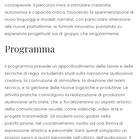
studente
Didattico
ERASMUS+
Concorsi
TO-
Servizi
consapevole. Il percorso mira a stimolare creatività,
di
Iscriviti
Accademia
genitore
autonomia e capacità critica, favorendo la sperimentazione di
ONE
allo
Stage
alla
SantaGiulia
Autorizzazioni
Reclutamento
Progetti
nuovi linguaggi e modelli narrativi, con particolare attenzione
studente
di
Newsletter
alle nuove piattaforme, ai formati innovativi, puntando su
Ministeriali
Terza
Iscrizione
Apprendistato
DIPARTIMENTI
esperienze progettuali sia di gruppo che singolarmente.
uno
Missione
a
Internazionalizzazione
per
ISCRIVITI
Nucleo
Programma
Dipartimento
IN
corsi
studente
le
di
ACCADEMIA
OPPORTUNITÀ
Aziende
di
singoli
INTERNAZIONALI
Aziende
Valutazione
studente
e stage
Arti
Come
Il programma prevede un approfondimento delle teorie e delle
ERASMUS+
Gli
tecniche di regia, includendo studi sulla narrazione audiovisiva
Visive
Iscriversi
Login
iscritto
ECTS
News
creativa, la costruzione di atmosfere, la direzione del team
step
aziende
tecnico, e la gestione delle risorse logistiche e produttive. Le
SERVIZI
Dipartimento
docente
Gli
per
Manualistica
ALLO
attività pratiche coinvolgono la realizzazione di produzioni
Orientamento
STUDIO
di
step
diventare
OPPORTUNITÀ
audiovisive articolate, che si focalizzeranno su aspetti artistici
referente
PER
Comunicazione
Organigramma
per
della comunicazione visuale, come videoclip, video arte e
un
Inclusione
Contatti
GLI
d'azienda
progetti transmediali. Gli studenti sono guidati nella
STUDENTI
e
diventare
nostro
pianificazione, nel coordinamento rivolto ad una forma di
Laboratori
Didattica
Carriera
un
studente
Stage
espressione artistica e personale. Sarà quindi sviluppato un
e
dell'arte
Alias
nostro
proprio senso e gusto personale nell’utilizzo dell’audiovisivo. Il