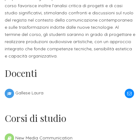
attivabili
sede
Iscriviti
corso favorisce inoltre l’analisi critica di progetti e di casi
studente
Dipartimento
studio significativi, stimolando confronti e discussioni sul ruolo
Iscrizione
alla
Opportunità
del regista nel contesto della comunicazione contemporanea
TERZA
di
a
Newsletter
MISSIONE
di
e sulle trasformazioni indotte dalle nuove tecnologie. Al
Progettazione
corsi
termine del corso, gli studenti saranno in grado di progettare e
lavoro
Progetti
OPPORTUNITÀ
e
realizzare produzioni audiovisive artistiche, con un approccio
singoli
Terza
integrato che fonde competenze tecniche, sensibilità estetica
Arti
Aziende
FSL
e capacità organizzativa.
Missione
Laboratori
Applicate
convenzionate
e
e
Docenti
attività
CAPITALE
DOTTORATI
sede
ITALIANA
per
DI
DELLA
RICERCA
CULTURA
gli
Servizio
Gallese Laura
2023
Arti
Istituti
di
BGBS2023
Visive
Superiori
stampa
Corsi di studio
e
RETE
INCONTRIAMOCI
Biblioteca
Umanesimo
DI
IN
COLLABORAZIONE
TUTTA
Tecnologico
New Media Communication