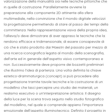
attivabili
valorizzazione della manualità sia nelle tecniche pittoriche che
sede
Iscriviti
studente
in quelle di costruzione. Parallelamente avviene la
Dipartimento
Iscrizione
alla
preparazione alla componente 2D attinente alla sfera
Opportunità
TERZA
di
a
multimediale, nella convinzione che il mondo digitale velocizzi
Newsletter
MISSIONE
di
la progettazione permettendo di stare al passo dei tempi della
Progettazione
corsi
lavoro
committenza. Nella rappresentazione visiva della propria idea,
Progetti
OPPORTUNITÀ
e
singoli
l’allieva/o deve dimostrare di aver appreso le tecniche che la
Terza
Arti
Aziende
rendono efficace e tridimensionale, di essere consapevole di
FSL
Missione
Laboratori
ciò che è stato prodotto dai Maestri del passato per mezzo di
Applicate
convenzionate
e
una ricerca iconografica legata al mondo della scenografia,
e
attività
dell’arte ed in generale dell'aspetto visivo contemporaneo e
CAPITALE
DOTTORATI
sede
ITALIANA
non. Successivamente deve proporre dei bozzetti preliminari
per
DI
DELLA
RICERCA
che illustrino l’idea di partenza. Una volta definita la chiave
CULTURA
gli
Servizio
2023
estetico-drammaturgica (concept) si può procedere alla
Arti
Istituti
di
progettazione tramite tavole tecniche e la costruzione di un
BGBS2023
Visive
Superiori
modellino che lasci percepire uno studio dei materiali, un
stampa
realismo esecutivo o un'interpretazione artistica. Il disegno
e
della luce per la scena trova seguito nello studio fotografico
RETE
INCONTRIAMOCI
Biblioteca
Umanesimo
DI
IN
del modellino, nel quale si comprende appieno l’importanza
COLLABORAZIONE
TUTTA
Tecnologico
emozionale dell’aspetto illuminotecnico. Definito il progetto in