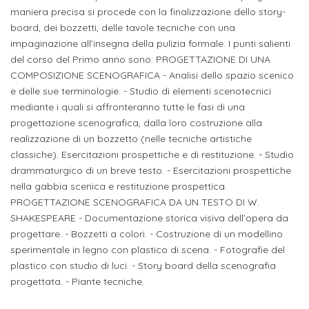
ITALIA
Alloggi
maniera precisa si procede con la finalizzazione dello story-
Istituzioni
board, dei bozzetti, delle tavole tecniche con una
ALTRI
Fiere
LIVELLI
Modulistica
impaginazione all’insegna della pulizia formale. I punti salienti
e
DI
Amministrazioni
del corso del Primo anno sono: PROGETTAZIONE DI UNA
FORMAZIONE
saloni
COMPOSIZIONE SCENOGRAFICA - Analisi dello spazio scenico
Consulta
Collaborazioni
e delle sue terminologie. - Studio di elementi scenotecnici
Master
dell'orientamento
Studentesca
mediante i quali si affronteranno tutte le fasi di una
Executive
Partners
progettazione scenografica, dalla loro costruzione alla
SERVIZI
realizzazione di un bozzetto (nelle tecniche artistiche
AL
ATTIVITÀ
classiche). Esercitazioni prospettiche e di restituzione. - Studio
LAVORO
DIDATTICA
drammaturgico di un breve testo. - Esercitazioni prospettiche
Apprendistato
nella gabbia scenica e restituzione prospettica.
Materie
PROGETTAZIONE SCENOGRAFICA DA UN TESTO DI W.
per
di
SHAKESPEARE - Documentazione storica visiva dell’opera da
gli
studio
progettare. - Bozzetti a colori. - Costruzione di un modellino
studenti
sperimentale in legno con plastico di scena. - Fotografie del
plastico con studio di luci. - Story board della scenografia
Progetti
progettata. - Piante tecniche.
Stage
studenti
attivabili