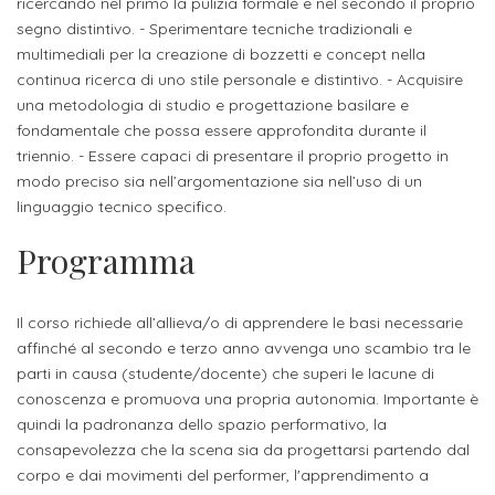
studente
ricercando nel primo la pulizia formale e nel secondo il proprio
Didattico
ERASMUS+
Concorsi
TO-
Servizi
di
Iscriviti
Accademia
segno distintivo. - Sperimentare tecniche tradizionali e
genitore
ONE
allo
multimediali per la creazione di bozzetti e concept nella
Stage
alla
SantaGiulia
Autorizzazioni
Reclutamento
Progetti
continua ricerca di uno stile personale e distintivo. - Acquisire
studente
di
Newsletter
Ministeriali
Terza
Iscrizione
una metodologia di studio e progettazione basilare e
Apprendistato
DIPARTIMENTI
fondamentale che possa essere approfondita durante il
uno
Missione
a
Internazionalizzazione
per
ISCRIVITI
Nucleo
triennio. - Essere capaci di presentare il proprio progetto in
Dipartimento
IN
corsi
studente
le
modo preciso sia nell’argomentazione sia nell’uso di un
di
ACCADEMIA
OPPORTUNITÀ
Aziende
di
singoli
linguaggio tecnico specifico.
INTERNAZIONALI
Aziende
Valutazione
studente
e stage
Arti
Come
Programma
ERASMUS+
Gli
Visive
Iscriversi
Login
iscritto
ECTS
News
step
aziende
SERVIZI
Dipartimento
docente
Gli
Il corso richiede all’allieva/o di apprendere le basi necessarie
per
Manualistica
ALLO
Orientamento
affinché al secondo e terzo anno avvenga uno scambio tra le
STUDIO
di
step
diventare
OPPORTUNITÀ
referente
parti in causa (studente/docente) che superi le lacune di
PER
Comunicazione
Organigramma
per
un
Inclusione
Contatti
GLI
conoscenza e promuova una propria autonomia. Importante è
d'azienda
STUDENTI
e
diventare
nostro
quindi la padronanza dello spazio performativo, la
Laboratori
consapevolezza che la scena sia da progettarsi partendo dal
Didattica
Carriera
un
studente
Stage
corpo e dai movimenti del performer, l'apprendimento a
e
dell'arte
Alias
nostro