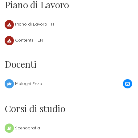
Piano di Lavoro
Iscrizione
Opportunità
a
di
Piano di Lavoro - IT
corsi
lavoro
singoli
Contents - EN
SERVIZI
Docenti
Costi
iscrizione
triennio
Mologni Enzo
Costi
Corsi di studio
iscrizione
biennio
Scenografia
Come