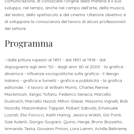
studente
comunicazione, di conoscere l’origine della materia e il suo
Didattico
ERASMUS+
Concorsi
TO-
Servizi
di
Iscriviti
Accademia
sviluppo, nel tempo, anche nel campo dell’arte, della musica,
genitore
ONE
allo
del teatro, dello spettacolo e del cinema. Ulteriore obiettivo è
Stage
alla
SantaGiulia
Autorizzazioni
Reclutamento
Progetti
di sviluppare la conoscenza del lavoro di alcuni professionisti
studente
di
Newsletter
Ministeriali
Terza
Iscrizione
del settore.
Apprendistato
DIPARTIMENTI
uno
Missione
a
Internazionalizzazione
Programma
per
ISCRIVITI
Nucleo
Dipartimento
IN
corsi
studente
le
di
ACCADEMIA
OPPORTUNITÀ
Aziende
di
singoli
INTERNAZIONALI
Aziende
Valutazione
- dalle pitture rupestri al 1851 - dal 1851 al 1918 - dal
studente
e stage
Arti
Come
dopoguerra agli anni '50 - dagli anni '60 al 2000 - la grafica
ERASMUS+
Gli
Visive
Iscriversi
Login
dinamica - influenze sociopolitiche sulla grafica - il design
iscritto
ECTS
News
step
italiano - grafica e fumetti - grafica e pubblicità - la grafica
aziende
SERVIZI
Dipartimento
docente
Gli
editoriale. - il lavoro di William Morris, Charles Rennie
per
Manualistica
ALLO
Orientamento
Mackintosh, Sergio Tofano, Federico Seneca, Marcello
STUDIO
di
step
diventare
OPPORTUNITÀ
referente
Dudovich, Marcello Nizzoli, Milton Glaser, Massimo Vignelli, Bob
PER
Comunicazione
Organigramma
per
un
Inclusione
Contatti
GLI
Noorda, Massimiliano Tappari, Robert Sabuda, Emanuele
d'azienda
STUDENTI
e
diventare
nostro
Luzzati, Elio Fiorucci, Keith Haring, Jessica Walsh, Giò Ponti,
Laboratori
Gae Aulenti, Giorgio Giugiaro, Quino, Herge, Bruno Bozzetto,
Didattica
Carriera
un
studente
Stage
Armando Testa, Giovanni Pintori, Lora Lamm, Achille Beltrame,
e
dell'arte
Alias
nostro