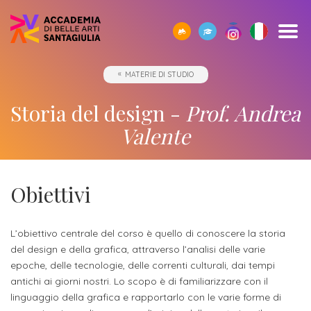
SCOPRI
TUTTI
CORPO
IO01
OPPORTUNITÀ
STUDIARE
ACCADEMIA
SEGUI
SCEGLI
SEMPRE
MATERIE DI STUDIO
CERCA
ACCADEMIA
I
DOCENTE
-
ALL’ESTERO
E
I
LA
A
SANTAGIULIA
CORSI
UMANESIMO
LE
NOSTRI
GIUSTA
TUA
Borse
Storia del design -
Prof. Andrea
DI
TECNOLOGICO
AZIENDE
EVENTI
DIREZIONE
DISPOSIZIONE
Docenti
ERASMUS+
Accademia
ACCADEMIA
di
Accademia
Valente
SANTAGIULIA
di
Rivista
Sbocchi
News
Open
Contatti
studio
SantaGiulia
Corsi
Accademia
IO01
professionali
ed
Day
dell'Accademia
Tutti
e
di
SantaGiulia
Umanesimo
Eventi
e
SantaGiulia
Messaggio
i
Collaborazioni
Obiettivi
Modulistica
studio
tecnologico
in
attività
del
trienni,
studentesche
OPPORTUNITÀ
Dove
Accademia
di
Direttore
bienni
Registra
Docenti
L’obiettivo centrale del corso è quello di conoscere la storia
Siamo
Progetti
Finanziamento
e
orientamento
specialistici
del design e della grafica, attraverso l’analisi delle varie
possibile
l'azienda
Statuto
Terza
"per
fuori
Rivista
e
epoche, delle tecnologie, delle correnti culturali, dai tempi
Richiedi
Appuntamenti
futuro
antichi ai giorni nostri. Lo scopo è di familiarizzare con il
Missione
Merito"
sede
Invia
IO01
Master
Informazioni
Regolamento
linguaggio della grafica e rapportarlo con le varie forme di
ONE-
proposta
di