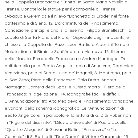
nella Cappella Brancacci e “Trinità” in Santa Maria Novella a
Iscrizione
Firenze. Donatello: le statue per il campanile di Firenze
Opportunità
a
(Abacuc e Geremia) e il rilievo “Banchetto di Erode” nel fonte
di
battesimale di Siena. 12. L’architettura del Rinascimento.
corsi
Concezione, principi e analisi di esempi. Filippo Brunelleschi: la
lavoro
singoli
cupola di Santa Maria del Fiore, l’Ospedale degli innocenti, le
chiese e la Cappella dei Pazzi. Leon Battista Alberti: il Tempio
SERVIZI
Malatestiano di Rimini e Sant’Andrea a Mantova. 13. Il tema
della Maestà. Piero delle Francesca e Andrea Mantegna. Dal
Costi
polittico alla pala: Beato Angelico, pala di Annalena; Domenico
iscrizione
Veneziano, pala di Santa Lucia de’ Magnoli; A. Mantegna, pala
di San Zeno; Piero della Francesca, Pala Brera. Andrea
triennio
Mantegna: Camera degli Sposi e “Cristo morto”. Piero della
Francesca: “Flagellazione”. 14. Iconografie facili e difficili.
Costi
L’”Annunciazione” tra Alto Medioevo e Rinascimento; variazione
iscrizione
e varianti dello schema iconografico. Le “Annunciazioni” di
biennio
Beato Angelico e, in particolare, la lettura di G. Didi Huberman
in “Figure del dissimile”. “Diluvio Universale” di Paolo Uccello;
“Quattro Allegorie” di Giovanni Bellini, “Primavera” e “La
Come
Calunnia” di S. Botticelli, “Due Dame” di Vittore Carpaccio. 15.