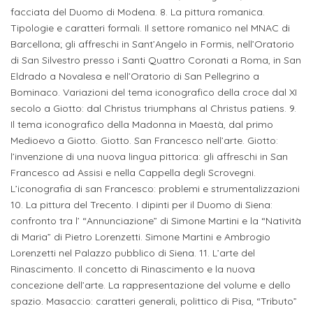
ITALIA
Alloggi
facciata del Duomo di Modena. 8. La pittura romanica.
Istituzioni
Tipologie e caratteri formali. Il settore romanico nel MNAC di
ALTRI
Fiere
LIVELLI
Modulistica
Barcellona; gli affreschi in Sant’Angelo in Formis, nell’Oratorio
e
DI
Amministrazioni
di San Silvestro presso i Santi Quattro Coronati a Roma, in San
FORMAZIONE
saloni
Eldrado a Novalesa e nell’Oratorio di San Pellegrino a
Consulta
Collaborazioni
Bominaco. Variazioni del tema iconografico della croce dal XI
Master
dell'orientamento
Studentesca
secolo a Giotto: dal Christus triumphans al Christus patiens. 9.
Executive
Partners
Il tema iconografico della Madonna in Maestà, dal primo
SERVIZI
Medioevo a Giotto. Giotto. San Francesco nell’arte. Giotto:
AL
ATTIVITÀ
l’invenzione di una nuova lingua pittorica: gli affreschi in San
LAVORO
DIDATTICA
Francesco ad Assisi e nella Cappella degli Scrovegni.
Apprendistato
L’iconografia di san Francesco: problemi e strumentalizzazioni
Materie
10. La pittura del Trecento. I dipinti per il Duomo di Siena:
per
di
confronto tra l’ “Annunciazione” di Simone Martini e la “Natività
gli
studio
di Maria” di Pietro Lorenzetti. Simone Martini e Ambrogio
studenti
Lorenzetti nel Palazzo pubblico di Siena. 11. L’arte del
Rinascimento. Il concetto di Rinascimento e la nuova
Progetti
concezione dell’arte. La rappresentazione del volume e dello
Stage
studenti
spazio. Masaccio: caratteri generali, polittico di Pisa, “Tributo”
attivabili