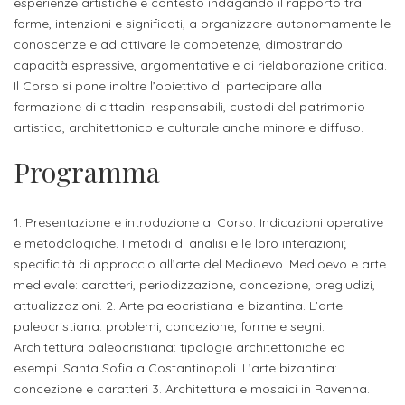
studente
esperienze artistiche e contesto indagando il rapporto tra
Didattico
ERASMUS+
Concorsi
TO-
Servizi
di
Iscriviti
Accademia
forme, intenzioni e significati, a organizzare autonomamente le
genitore
ONE
allo
conoscenze e ad attivare le competenze, dimostrando
Stage
alla
SantaGiulia
Autorizzazioni
Reclutamento
Progetti
capacità espressive, argomentative e di rielaborazione critica.
studente
di
Newsletter
Ministeriali
Terza
Iscrizione
Il Corso si pone inoltre l’obiettivo di partecipare alla
Apprendistato
DIPARTIMENTI
formazione di cittadini responsabili, custodi del patrimonio
uno
Missione
a
Internazionalizzazione
per
ISCRIVITI
Nucleo
artistico, architettonico e culturale anche minore e diffuso.
Dipartimento
IN
corsi
studente
le
di
ACCADEMIA
OPPORTUNITÀ
Aziende
di
Programma
singoli
INTERNAZIONALI
Aziende
Valutazione
studente
e stage
Arti
Come
ERASMUS+
Gli
Visive
Iscriversi
Login
1. Presentazione e introduzione al Corso. Indicazioni operative
iscritto
ECTS
News
step
e metodologiche. I metodi di analisi e le loro interazioni;
aziende
SERVIZI
Dipartimento
docente
Gli
specificità di approccio all’arte del Medioevo. Medioevo e arte
per
Manualistica
ALLO
Orientamento
medievale: caratteri, periodizzazione, concezione, pregiudizi,
STUDIO
di
step
diventare
OPPORTUNITÀ
referente
attualizzazioni. 2. Arte paleocristiana e bizantina. L’arte
PER
Comunicazione
Organigramma
per
un
Inclusione
Contatti
GLI
paleocristiana: problemi, concezione, forme e segni.
d'azienda
STUDENTI
e
diventare
nostro
Architettura paleocristiana: tipologie architettoniche ed
Laboratori
esempi. Santa Sofia a Costantinopoli. L’arte bizantina:
Didattica
Carriera
un
studente
Stage
concezione e caratteri 3. Architettura e mosaici in Ravenna.
e
dell'arte
Alias
nostro