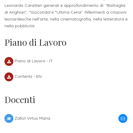
Iscriversi
Leonardo Caratteri generali e approfondimento di: “Battaglia
di Anghiari”, “Gioconda”e “Ultima Cena”. Riferimenti a citazioni
Gli
leonardesche nell’arte, nella cinematografia, nella letteratura e
step
nella pubblicità.
per
Piano di Lavoro
diventare
un
Piano di Lavoro - IT
nostro
studente
Contents - EN
ORIENTAMENTO
Docenti
Sbocchi
professionali
Zallot Virtus Maria
Richiedi
Informazioni