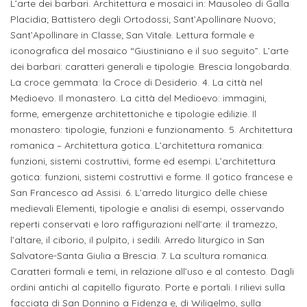
attivabili
L’arte dei barbari. Architettura e mosaici in: Mausoleo di Galla
sede
Iscriviti
studente
Placidia; Battistero degli Ortodossi; Sant’Apollinare Nuovo;
Dipartimento
Iscrizione
alla
Sant’Apollinare in Classe; San Vitale. Lettura formale e
Opportunità
TERZA
di
a
iconografica del mosaico “Giustiniano e il suo seguito”. L’arte
Newsletter
MISSIONE
di
dei barbari: caratteri generali e tipologie. Brescia longobarda.
Progettazione
corsi
lavoro
La croce gemmata: la Croce di Desiderio. 4. La città nel
Progetti
OPPORTUNITÀ
e
singoli
Medioevo. Il monastero. La città del Medioevo: immagini,
Terza
Arti
Aziende
forme, emergenze architettoniche e tipologie edilizie. Il
FSL
Missione
Laboratori
monastero: tipologie, funzioni e funzionamento. 5. Architettura
Applicate
convenzionate
e
romanica – Architettura gotica. L’architettura romanica:
e
attività
funzioni, sistemi costruttivi, forme ed esempi. L’architettura
CAPITALE
DOTTORATI
sede
ITALIANA
gotica: funzioni, sistemi costruttivi e forme. Il gotico francese e
per
DI
DELLA
RICERCA
San Francesco ad Assisi. 6. L’arredo liturgico delle chiese
CULTURA
gli
Servizio
2023
medievali Elementi, tipologie e analisi di esempi, osservando
Arti
Istituti
di
reperti conservati e loro raffigurazioni nell’arte: il tramezzo,
BGBS2023
Visive
Superiori
l’altare, il ciborio, il pulpito, i sedili. Arredo liturgico in San
stampa
Salvatore-Santa Giulia a Brescia. 7. La scultura romanica.
e
Caratteri formali e temi, in relazione all’uso e al contesto. Dagli
RETE
INCONTRIAMOCI
Biblioteca
Umanesimo
DI
IN
ordini antichi al capitello figurato. Porte e portali. I rilievi sulla
COLLABORAZIONE
TUTTA
Tecnologico
facciata di San Donnino a Fidenza e, di Wiligelmo, sulla