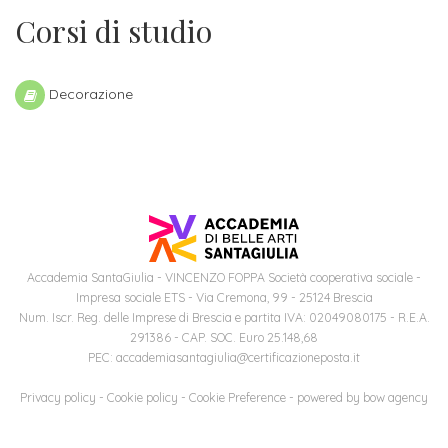
Corsi di studio
Iscriviti
alla
Decorazione
Newsletter
Accademia SantaGiulia - VINCENZO FOPPA Società cooperativa sociale -
Impresa sociale ETS - Via Cremona, 99 - 25124 Brescia
Num. Iscr. Reg. delle Imprese di Brescia e partita IVA: 02049080175 - R.E.A.
291386 - CAP. SOC. Euro 25.148,68
PEC: accademiasantagiulia@certificazioneposta.it
Privacy policy
-
Cookie policy
-
Cookie Preference
- powered by
bow agency