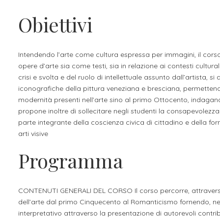
Apprendistato per g
Obiettivi
Stage attivabili
Opportunità di lav
Intendendo l’arte come cultura espressa per immagini, il cor
opere d’arte sia come testi, sia in relazione ai contesti cultural
crisi e svolta e del ruolo di intellettuale assunto dall’artista, s
iconografiche della pittura veneziana e bresciana, permettendo 
modernità presenti nell’arte sino al primo Ottocento, indagand
propone inoltre di sollecitare negli studenti la consapevolezza
parte integrante della coscienza civica di cittadino e della f
arti visive
Programma
CONTENUTI GENERALI DEL CORSO Il corso percorre, attraverso 
dell’arte dal primo Cinquecento al Romanticismo fornendo, ne
interpretativo attraverso la presentazione di autorevoli contribu