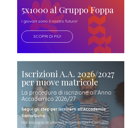
futuro
5x1000 al Gruppo Foppa
studente
I giovani sono il nostro futuro!
SCOPRI DI PIÙ!
genitore
di uno
studente
Iscrizioni A.A. 2026/2027
per nuove matricole
studente
La procedura di iscrizione all'Anno
Accademico 2026/27
iscritto
Segui gli step per iscriverti all'Accademia
SantaGiulia.
Hai bisogno di ulteriori informazioni? Contatta