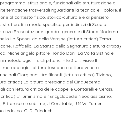
programma istituzionale, funzionali alla strutturazione di
tematiche trasversali riguardanti la tecnica e il colore, il
one al contesto fisico, storico-culturale e al pensiero
strutturati in modo specifico per indirizzi di Scuola.
etenze Presentazione: quadro generale di Storia Moderna
ello Lo Sposalizio della Vergine (lettura critica) Tema
cane; Raffaello, La Stanza della Segnatura (lettura critica)
a. Michelangelo pittore, Tondo Doni, La Volta Sistina e il
etodologici: i cicli pittorici – le 3 arti visive Il
 metodologici: pittura toscana e pittura veneta
ncipali Giorgione: I tre filosofi (lettura critica) Tiziano,
lettura critica) La pittura bresciana del Cinquecento.
 con lettura critica delle cappelle Contarelli e Cerasi.
ra critica) L’Illuminismo e l’Encyclopédie Neoclassicismo.
 Pittoresco e sublime, J Constable, J.M.W. Turner
o tedesco: C. D. Friedrich