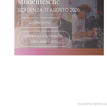
studentesche
SCADENZA: 17 AGOSTO 2026
SCOPRI DI PIÙ
COMPILA LA DOMANDA:
AREA RISERVATA
Accademia SantaGiulia