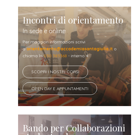
Incontri di orientamento
In sede e online
Per maggiori informazioni scrivi
a
orientamento@accademiasantagiulia.it
o
chiama lo
030 383368
- interno 4
SCOPRI I NOSTRI CORSI
OPEN DAY E APPUNTAMENTI
Bando per Collaborazioni