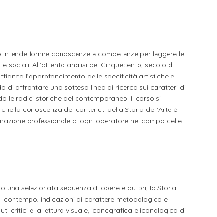
li studenti
oro
so intende fornire conoscenze e competenze per leggere le
i e sociali. All’attenta analisi del Cinquecento, secolo di
i affianca l’approfondimento delle specificità artistiche e
di affrontare una sottesa linea di ricerca sui caratteri di
o le radici storiche del contemporaneo. Il corso si
 che la conoscenza dei contenuti della Storia dell’Arte è
ormazione professionale di ogni operatore nel campo delle
una selezionata sequenza di opere e autori, la Storia
l contempo, indicazioni di carattere metodologico e
ti critici e la lettura visuale, iconografica e iconologica di