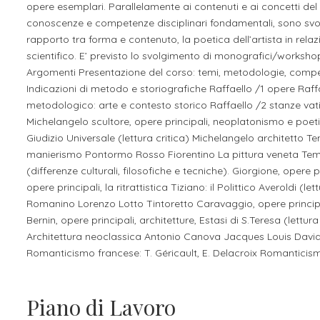
opere esemplari. Parallelamente ai contenuti e ai concetti del 
conoscenze e competenze disciplinari fondamentali, sono svolte 
rapporto tra forma e contenuto, la poetica dell’artista in relazi
scientifico. E’ previsto lo svolgimento di monografici/workshop 
Argomenti Presentazione del corso: temi, metodologie, comp
Indicazioni di metodo e storiografiche Raffaello /1 opere Raffa
metodologico: arte e contesto storico Raffaello /2 stanze vati
Michelangelo scultore, opere principali, neoplatonismo e poetic
Giudizio Universale (lettura critica) Michelangelo architetto Temi m
manierismo Pontormo Rosso Fiorentino La pittura veneta Temi
(differenze culturali, filosofiche e tecniche). Giorgione, opere pri
opere principali, la ritrattistica Tiziano: il Polittico Averoldi (
Romanino Lorenzo Lotto Tintoretto Caravaggio, opere principali
Bernin, opere principali, architetture, Estasi di S.Teresa (lettu
Architettura neoclassica Antonio Canova Jacques Louis David,
Romanticismo francese: T. Géricault, E. Delacroix Romanticism
Piano di Lavoro