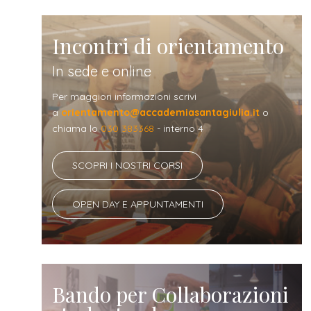
Incontri di orientamento
In sede e online
Per maggiori informazioni scrivi
a
orientamento@accademiasantagiulia.it
o
chiama lo
030 383368
- interno 4
SCOPRI I NOSTRI CORSI
OPEN DAY E APPUNTAMENTI
Bando per Collaborazioni