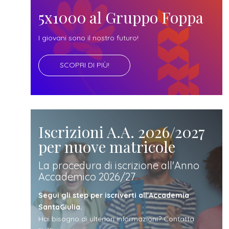
futuro
5x1000 al Gruppo Foppa
studente
I giovani sono il nostro futuro!
SCOPRI DI PIÙ!
genitore
di uno
studente
Iscrizioni A.A. 2026/2027
per nuove matricole
studente
La procedura di iscrizione all'Anno
Accademico 2026/27
iscritto
Segui gli step per iscriverti all'Accademia
SantaGiulia.
Hai bisogno di ulteriori informazioni? Contatta