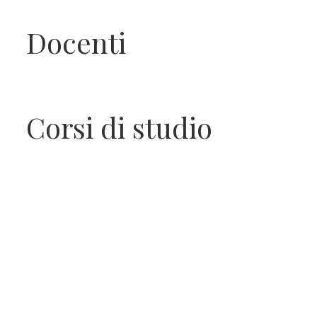
Apprendistato per g
Docenti
Stage attivabili
Opportunità di lav
Corsi di studio