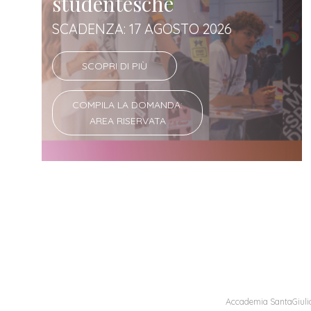
studentesche
SCADENZA: 17 AGOSTO 2026
SCOPRI DI PIÙ
COMPILA LA DOMANDA:
AREA RISERVATA
Accademia SantaGiulia