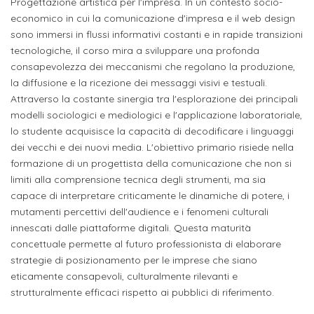
studente
Progettazione artistica per l'impresa. In un contesto socio-
Didattico
ERASMUS+
Concorsi
TO-
Servizi
di
Iscriviti
Accademia
economico in cui la comunicazione d'impresa e il web design
genitore
ONE
allo
sono immersi in flussi informativi costanti e in rapide transizioni
Stage
alla
SantaGiulia
Autorizzazioni
Reclutamento
Progetti
tecnologiche, il corso mira a sviluppare una profonda
studente
di
Newsletter
Ministeriali
Terza
Iscrizione
consapevolezza dei meccanismi che regolano la produzione,
Apprendistato
DIPARTIMENTI
la diffusione e la ricezione dei messaggi visivi e testuali.
uno
Missione
a
Internazionalizzazione
per
ISCRIVITI
Nucleo
Attraverso la costante sinergia tra l'esplorazione dei principali
Dipartimento
IN
corsi
studente
le
modelli sociologici e mediologici e l'applicazione laboratoriale,
di
ACCADEMIA
OPPORTUNITÀ
Aziende
di
singoli
lo studente acquisisce la capacità di decodificare i linguaggi
INTERNAZIONALI
Aziende
Valutazione
studente
e stage
Arti
Come
dei vecchi e dei nuovi media. L'obiettivo primario risiede nella
ERASMUS+
Gli
formazione di un progettista della comunicazione che non si
Visive
Iscriversi
Login
iscritto
ECTS
limiti alla comprensione tecnica degli strumenti, ma sia
News
step
aziende
capace di interpretare criticamente le dinamiche di potere, i
SERVIZI
Dipartimento
docente
Gli
per
Manualistica
ALLO
mutamenti percettivi dell'audience e i fenomeni culturali
Orientamento
STUDIO
di
step
diventare
innescati dalle piattaforme digitali. Questa maturità
OPPORTUNITÀ
referente
PER
Comunicazione
concettuale permette al futuro professionista di elaborare
Organigramma
per
un
Inclusione
Contatti
GLI
strategie di posizionamento per le imprese che siano
d'azienda
STUDENTI
e
diventare
nostro
eticamente consapevoli, culturalmente rilevanti e
Laboratori
Didattica
Carriera
un
studente
strutturalmente efficaci rispetto ai pubblici di riferimento.
Stage
e
dell'arte
Alias
nostro