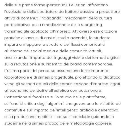
ITALIA
Alloggi
delle sue prime forme ipertestuali. Le lezioni affrontano
Istituzioni
l'evoluzione dello spettatore da fruitore passivo a produttore
ALTRI
Fiere
LIVELLI
Modulistica
attivo di contenuti, indagando i meccanismi della cultura
e
DI
Amministrazioni
partecipativa, della rimediazione e dello storytelling
FORMAZIONE
saloni
transmediale applicato all'impresa. Attraverso esercitazioni
Consulta
Collaborazioni
pratiche e l'analisi di casi di studio aziendali, lo studente
Master
dell'orientamento
Studentesca
impara a mappare la struttura dei flussi comunicativi
Executive
Partners
all'interno dei social media e delle comunità virtuali,
SERVIZI
analizzando l'impatto dei linguaggi visivi e dei formati digitali
AL
ATTIVITÀ
sulla reputazione e sull'identità dei brand contemporanei.
LAVORO
DIDATTICA
L'ultima parte del percorso assume una forte impronta
Apprendistato
laboratoriale e di sintesi progettuale, proiettando la didattica
Materie
verso gli scenari attuali della comunicazione d'impresa legati
per
di
all'economia dei dati e all'estetica computazionale.
gli
studio
L'attenzione si focalizza sullo studio delle piattaforme,
studenti
sull'analisi critica degli algoritmi che governano la visibilità dei
contenuti e sull'impatto dell'intelligenza artificiale generativa
Progetti
sulla produzione mediale. Il corso si conclude guidando lo
Stage
studenti
studente nella sintesi pratica delle metodologie apprese,
attivabili