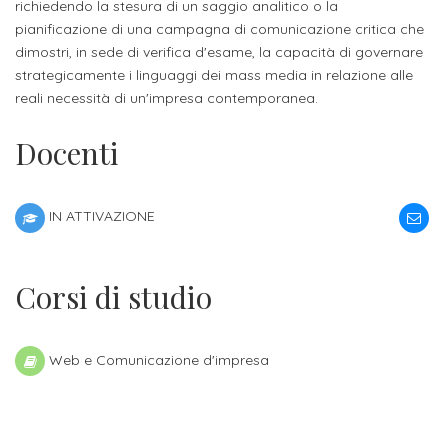
richiedendo la stesura di un saggio analitico o la
Iscrizione
pianificazione di una campagna di comunicazione critica che
Opportunità
a
dimostri, in sede di verifica d'esame, la capacità di governare
di
strategicamente i linguaggi dei mass media in relazione alle
corsi
reali necessità di un'impresa contemporanea.
lavoro
singoli
Docenti
SERVIZI
Costi
IN ATTIVAZIONE
iscrizione
triennio
Corsi di studio
Costi
iscrizione
Web e Comunicazione d'impresa
biennio
Come