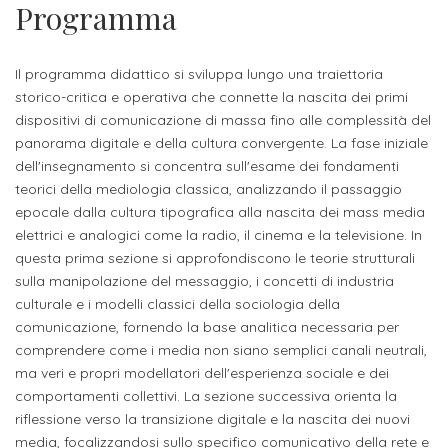
attivabili
Programma
sede
Iscriviti
studente
Dipartimento
Iscrizione
alla
Opportunità
TERZA
di
a
Il programma didattico si sviluppa lungo una traiettoria
Newsletter
MISSIONE
di
storico-critica e operativa che connette la nascita dei primi
Progettazione
corsi
lavoro
dispositivi di comunicazione di massa fino alle complessità del
Progetti
OPPORTUNITÀ
e
singoli
panorama digitale e della cultura convergente. La fase iniziale
Terza
Arti
Aziende
dell'insegnamento si concentra sull'esame dei fondamenti
FSL
Missione
Laboratori
teorici della mediologia classica, analizzando il passaggio
Applicate
convenzionate
e
epocale dalla cultura tipografica alla nascita dei mass media
e
attività
elettrici e analogici come la radio, il cinema e la televisione. In
CAPITALE
DOTTORATI
sede
ITALIANA
questa prima sezione si approfondiscono le teorie strutturali
per
DI
DELLA
RICERCA
sulla manipolazione del messaggio, i concetti di industria
CULTURA
gli
Servizio
2023
culturale e i modelli classici della sociologia della
Arti
Istituti
di
comunicazione, fornendo la base analitica necessaria per
BGBS2023
Visive
Superiori
comprendere come i media non siano semplici canali neutrali,
stampa
ma veri e propri modellatori dell'esperienza sociale e dei
e
comportamenti collettivi. La sezione successiva orienta la
RETE
INCONTRIAMOCI
Biblioteca
Umanesimo
DI
IN
riflessione verso la transizione digitale e la nascita dei nuovi
COLLABORAZIONE
TUTTA
Tecnologico
media, focalizzandosi sullo specifico comunicativo della rete e