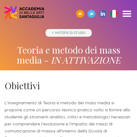
SCOPRI
TUTTI
CORPO
IO01
OPPORTUNITÀ
STUDIARE
ACCADEMIA
SEGUI
SCEGLI
SEMPRE
MATERIE DI STUDIO
CERCA
ACCADEMIA
I
DOCENTE
-
ALL’ESTERO
E
I
LA
A
SANTAGIULIA
CORSI
UMANESIMO
LE
NOSTRI
GIUSTA
TUA
Borse
Teoria e metodo dei mass
DI
TECNOLOGICO
AZIENDE
EVENTI
DIREZIONE
DISPOSIZIONE
Docenti
ERASMUS+
Accademia
ACCADEMIA
di
Accademia
media -
IN ATTIVAZIONE
SANTAGIULIA
di
Rivista
Sbocchi
News
Open
Contatti
studio
SantaGiulia
Corsi
Accademia
IO01
professionali
ed
Day
dell'Accademia
Tutti
e
di
SantaGiulia
Umanesimo
Eventi
e
SantaGiulia
Messaggio
i
Collaborazioni
Obiettivi
Modulistica
studio
tecnologico
in
attività
del
trienni,
studentesche
OPPORTUNITÀ
Dove
Accademia
di
Direttore
bienni
Registra
Docenti
L’insegnamento di Teoria e metodo dei mass media si
Siamo
Progetti
Finanziamento
e
orientamento
specialistici
propone come un percorso teorico-pratico volto a fornire allo
possibile
l'azienda
Statuto
Terza
"per
fuori
Rivista
e
studente gli strumenti analitici, critici e metodologici necessari
Richiedi
Appuntamenti
futuro
per comprendere l'evoluzione e l'impatto dei mezzi di
Missione
Merito"
sede
Invia
IO01
Master
Informazioni
Regolamento
comunicazione di massa all'interno della Scuola di
ONE-
proposta
di