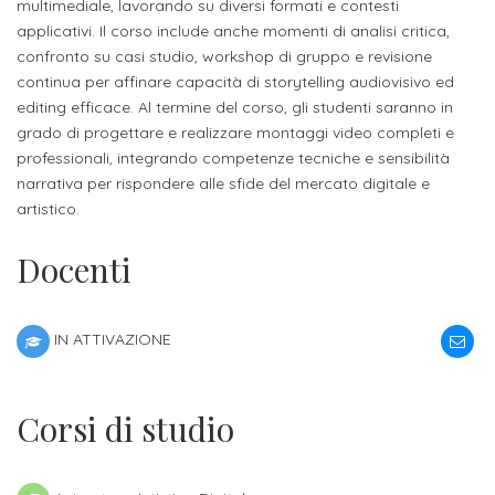
attivabili
multimediale, lavorando su diversi formati e contesti
sede
Iscriviti
studente
applicativi. Il corso include anche momenti di analisi critica,
Dipartimento
Iscrizione
alla
confronto su casi studio, workshop di gruppo e revisione
Opportunità
TERZA
di
a
continua per affinare capacità di storytelling audiovisivo ed
Newsletter
MISSIONE
di
editing efficace. Al termine del corso, gli studenti saranno in
Progettazione
corsi
lavoro
grado di progettare e realizzare montaggi video completi e
Progetti
OPPORTUNITÀ
e
singoli
professionali, integrando competenze tecniche e sensibilità
Terza
Arti
Aziende
narrativa per rispondere alle sfide del mercato digitale e
FSL
Missione
Laboratori
artistico.
Applicate
convenzionate
e
e
attività
Docenti
CAPITALE
DOTTORATI
sede
ITALIANA
per
DI
DELLA
RICERCA
CULTURA
gli
Servizio
2023
IN ATTIVAZIONE
Arti
Istituti
di
BGBS2023
Visive
Superiori
stampa
Corsi di studio
e
RETE
INCONTRIAMOCI
Biblioteca
Umanesimo
DI
IN
COLLABORAZIONE
TUTTA
Tecnologico