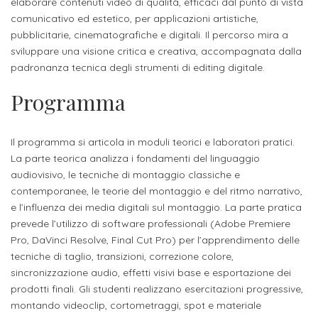
studente
elaborare contenuti video di qualità, efficaci dal punto di vista
Didattico
ERASMUS+
Concorsi
TO-
Servizi
di
Iscriviti
Accademia
comunicativo ed estetico, per applicazioni artistiche,
genitore
ONE
allo
pubblicitarie, cinematografiche e digitali. Il percorso mira a
Stage
alla
SantaGiulia
Autorizzazioni
Reclutamento
Progetti
sviluppare una visione critica e creativa, accompagnata dalla
studente
di
Newsletter
Ministeriali
Terza
Iscrizione
padronanza tecnica degli strumenti di editing digitale.
Apprendistato
DIPARTIMENTI
uno
Missione
a
Internazionalizzazione
Programma
per
ISCRIVITI
Nucleo
Dipartimento
IN
corsi
studente
le
di
ACCADEMIA
OPPORTUNITÀ
Aziende
di
singoli
INTERNAZIONALI
Aziende
Valutazione
Il programma si articola in moduli teorici e laboratori pratici.
studente
e stage
Arti
Come
La parte teorica analizza i fondamenti del linguaggio
ERASMUS+
Gli
Visive
Iscriversi
Login
audiovisivo, le tecniche di montaggio classiche e
iscritto
ECTS
News
step
contemporanee, le teorie del montaggio e del ritmo narrativo,
aziende
SERVIZI
Dipartimento
docente
Gli
e l’influenza dei media digitali sul montaggio. La parte pratica
per
Manualistica
ALLO
Orientamento
prevede l’utilizzo di software professionali (Adobe Premiere
STUDIO
di
step
diventare
OPPORTUNITÀ
referente
Pro, DaVinci Resolve, Final Cut Pro) per l’apprendimento delle
PER
Comunicazione
Organigramma
per
un
Inclusione
Contatti
GLI
tecniche di taglio, transizioni, correzione colore,
d'azienda
STUDENTI
e
diventare
nostro
sincronizzazione audio, effetti visivi base e esportazione dei
Laboratori
prodotti finali. Gli studenti realizzano esercitazioni progressive,
Didattica
Carriera
un
studente
Stage
montando videoclip, cortometraggi, spot e materiale
e
dell'arte
Alias
nostro