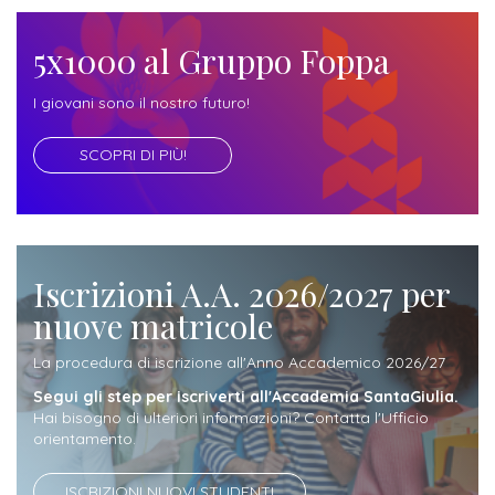
ITALIA
Alloggi
Istituzioni
ALTRI
5x1000 al Gruppo Foppa
Fiere
LIVELLI
Modulistica
e
DI
Amministrazioni
FORMAZIONE
I giovani sono il nostro futuro!
saloni
Consulta
Collaborazioni
Master
dell'orientamento
SCOPRI DI PIÙ!
Studentesca
Executive
Partners
SERVIZI
AL
ATTIVITÀ
LAVORO
DIDATTICA
Iscrizioni A.A. 2026/2027 per
Apprendistato
Materie
nuove matricole
per
di
La procedura di iscrizione all'Anno Accademico 2026/27
gli
studio
studenti
Segui gli step per iscriverti all'Accademia SantaGiulia.
Hai bisogno di ulteriori informazioni? Contatta l'Ufficio
Progetti
orientamento.
Stage
studenti
attivabili
ISCRIZIONI NUOVI STUDENTI