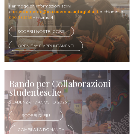
Iscriversi
Per maggiori informazioni scrivi
a
orientamento@accademiasantagiulia.it
o chiama lo
Gli
030 383368
- interno 4
step
SCOPRI I NOSTRI CORSI
per
diventare
OPEN DAY E APPUNTAMENTI
un
nostro
studente
Bando per Collaborazioni
ORIENTAMENTO
studentesche
Sbocchi
SCADENZA: 17 AGOSTO 2026
professionali
SCOPRI DI PIÙ
Richiedi
COMPILA LA DOMANDA:
Informazioni