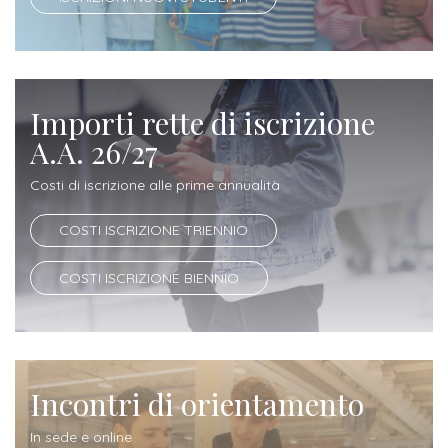
Iscrizione
Opportunità
a
di
corsi
lavoro
singoli
Importi rette di iscrizione
A.A. 26/27
SERVIZI
Costi di iscrizione alle prime annualità
Costi
COSTI ISCRIZIONE TRIENNIO
iscrizione
triennio
COSTI ISCRIZIONE BIENNIO
Costi
iscrizione
biennio
Incontri di orientamento
Come
In sede e online