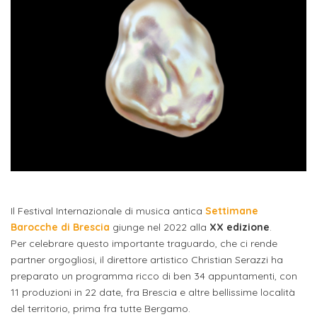
studente
Didattico
ERASMUS+
Concorsi
TO-
Servizi
di
Iscriviti
Accademia
genitore
ONE
allo
Stage
alla
SantaGiulia
Autorizzazioni
Reclutamento
Progetti
studente
di
Newsletter
Ministeriali
Terza
Iscrizione
Apprendistato
DIPARTIMENTI
uno
Missione
a
Internazionalizzazione
per
ISCRIVITI
Nucleo
Dipartimento
IN
corsi
studente
le
di
ACCADEMIA
OPPORTUNITÀ
Aziende
di
singoli
INTERNAZIONALI
Aziende
Valutazione
studente
e stage
Arti
Come
ERASMUS+
Gli
Visive
Iscriversi
Login
iscritto
ECTS
News
step
aziende
SERVIZI
Dipartimento
docente
Gli
per
Il Festival Internazionale di musica antica
Settimane
Manualistica
ALLO
Orientamento
STUDIO
di
Barocche di Brescia
giunge nel 2022 alla
XX edizione
.
step
diventare
OPPORTUNITÀ
referente
PER
Per celebrare questo importante traguardo, che ci rende
Comunicazione
Organigramma
per
un
Inclusione
Contatti
GLI
partner orgogliosi, il direttore artistico Christian Serazzi ha
d'azienda
STUDENTI
e
diventare
nostro
preparato un programma ricco di ben 34 appuntamenti, con
Laboratori
Didattica
Carriera
un
11 produzioni in 22 date, fra Brescia e altre bellissime località
studente
Stage
e
del territorio, prima fra tutte Bergamo.
dell'arte
Alias
nostro