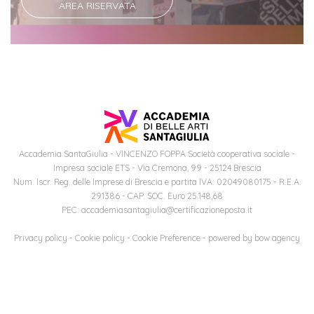
AREA RISERVATA
Iscriviti
alla
Newsletter
Accademia SantaGiulia - VINCENZO FOPPA Società cooperativa sociale -
Impresa sociale ETS - Via Cremona, 99 - 25124 Brescia
Num. Iscr. Reg. delle Imprese di Brescia e partita IVA: 02049080175 - R.E.A.
291386 - CAP. SOC. Euro 25.148,68
PEC: accademiasantagiulia@certificazioneposta.it
Privacy policy
-
Cookie policy
-
Cookie Preference
- powered by
bow agency