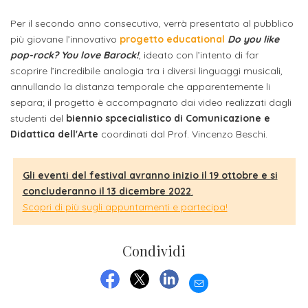
attivabili
sede
Iscriviti
studente
Per il secondo anno consecutivo, verrà presentato al pubblico
Dipartimento
Iscrizione
alla
Opportunità
più giovane l’innovativo
progetto educational
Do you like
TERZA
di
a
Newsletter
pop-rock? You love Barock!
, ideato con l’intento di far
MISSIONE
di
Progettazione
scoprire l’incredibile analogia tra i diversi linguaggi musicali,
corsi
lavoro
Progetti
annullando la distanza temporale che apparentemente li
OPPORTUNITÀ
e
singoli
separa; il progetto è accompagnato dai video realizzati dagli
Terza
Arti
Aziende
FSL
studenti del
biennio spcecialistico di Comunicazione e
Missione
Laboratori
Applicate
convenzionate
Didattica dell'Arte
coordinati dal Prof. Vincenzo Beschi.
e
e
attività
CAPITALE
DOTTORATI
sede
ITALIANA
Gli eventi del festival avranno inizio il 19 ottobre e si
per
DI
DELLA
RICERCA
concluderanno il 13 dicembre 2022
.
CULTURA
gli
Servizio
Scopri di più sugli appuntamenti e partecipa!
2023
Arti
Istituti
di
BGBS2023
Visive
Superiori
stampa
Condividi
e
RETE
INCONTRIAMOCI
Biblioteca
Umanesimo
EMAIL
DI
IN
COLLABORAZIONE
FACEBOOK
TWITTER
LINKEDIN
TUTTA
Tecnologico