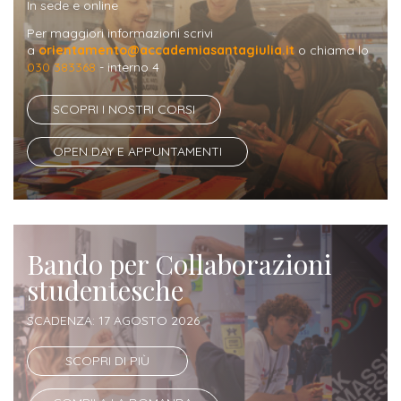
In sede e online
Per maggiori informazioni scrivi
Iscriviti
a
orientamento@accademiasantagiulia.it
o chiama lo
alla
030 383368
- interno 4
Newsletter
SCOPRI I NOSTRI CORSI
OPEN DAY E APPUNTAMENTI
Bando per Collaborazioni
studentesche
SCADENZA: 17 AGOSTO 2026
SCOPRI DI PIÙ