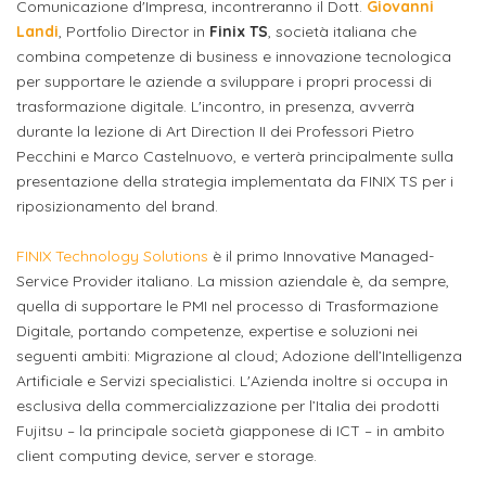
attivabili
Comunicazione d'Impresa, incontreranno il Dott.
Giovanni
sede
Iscriviti
studente
Landi
, Portfolio Director in
Finix TS
, società italiana che
Dipartimento
Iscrizione
alla
combina competenze di business e innovazione tecnologica
Opportunità
TERZA
di
a
per supportare le aziende a sviluppare i propri processi di
Newsletter
MISSIONE
di
trasformazione digitale. L'incontro, in presenza, avverrà
Progettazione
corsi
lavoro
durante la lezione di Art Direction II dei Professori Pietro
Progetti
OPPORTUNITÀ
e
singoli
Pecchini e Marco Castelnuovo, e verterà principalmente sulla
Terza
Arti
Aziende
presentazione della strategia implementata da FINIX TS per i
FSL
Missione
Laboratori
riposizionamento del brand.
Applicate
convenzionate
e
e
attività
CAPITALE
FINIX Technology Solutions
è il primo Innovative Managed-
DOTTORATI
sede
ITALIANA
Service Provider italiano. La mission aziendale è, da sempre,
per
DI
DELLA
RICERCA
quella di supportare le PMI nel processo di Trasformazione
CULTURA
gli
Servizio
2023
Digitale, portando competenze, expertise e soluzioni nei
Arti
Istituti
di
seguenti ambiti: Migrazione al cloud; Adozione dell’Intelligenza
BGBS2023
Visive
Superiori
Artificiale e Servizi specialistici. L'Azienda inoltre si occupa in
stampa
esclusiva della commercializzazione per l’Italia dei prodotti
e
RETE
Fujitsu – la principale società giapponese di ICT – in ambito
INCONTRIAMOCI
Biblioteca
Umanesimo
DI
IN
client computing device, server e storage.
COLLABORAZIONE
TUTTA
Tecnologico