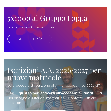
Iscrizione
Opportunità
a
5x1000 al Gruppo Foppa
di
corsi
lavoro
singoli
I giovani sono il nostro futuro!
SCOPRI DI PIÙ!
SERVIZI
Costi
iscrizione
triennio
Iscrizioni A.A. 2026/2027 per
nuove matricole
Costi
iscrizione
La procedura di iscrizione all'Anno Accademico 2026/27
biennio
Segui gli step per iscriverti all'Accademia SantaGiulia.
Hai bisogno di ulteriori informazioni? Contatta l'Ufficio
orientamento.
Come