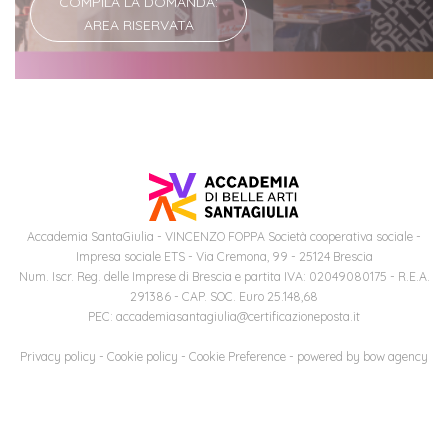
COMPILA LA DOMANDA:
AREA RISERVATA
Accademia SantaGiulia - VINCENZO FOPPA Società cooperativa sociale -
Impresa sociale ETS - Via Cremona, 99 - 25124 Brescia
Num. Iscr. Reg. delle Imprese di Brescia e partita IVA: 02049080175 - R.E.A.
291386 - CAP. SOC. Euro 25.148,68
PEC: accademiasantagiulia@certificazioneposta.it
Privacy policy
-
Cookie policy
-
Cookie Preference
- powered by
bow agency