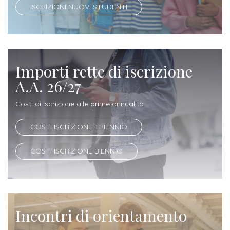
Iscriversi
ISCRIZIONI NUOVI STUDENTI
Gli
step
per
Importi rette di iscrizione
diventare
A.A. 26/27
un
Costi di iscrizione alle prime annualità
nostro
studente
COSTI ISCRIZIONE TRIENNIO
ORIENTAMENTO
COSTI ISCRIZIONE BIENNIO
Sbocchi
professionali
Incontri di orientamento
Richiedi
Informazioni