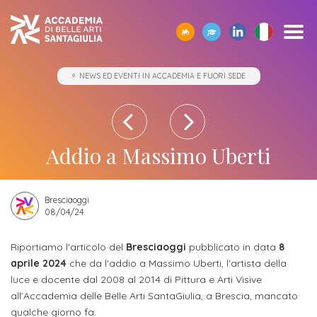
SCOPRI
TUTTI
CORPO
IO01
OPPORTUNITÀ
STUDIARE
ACCADEMIA
SEGUI
SCEGLI
SEMPRE
NEWS ED EVENTI IN ACCADEMIA E FUORI SEDE
CERCA
ACCADEMIA
I
DOCENTE
-
ALL’ESTERO
E
I
LA
A
SANTAGIULIA
CORSI
UMANESIMO
LE
NOSTRI
GIUSTA
TUA
Borse
DI
TECNOLOGICO
AZIENDE
EVENTI
DIREZIONE
DISPOSIZIONE
Docenti
ERASMUS+
Accademia
ACCADEMIA
di
Accademia
SANTAGIULIA
di
Rivista
Sbocchi
News
Open
Contatti
studio
Addio a Massimo Uberti
SantaGiulia
Corsi
Accademia
IO01
professionali
ed
Day
dell'Accademia
Tutti
e
di
SantaGiulia
Umanesimo
Eventi
e
SantaGiulia
Messaggio
i
Collaborazioni
Modulistica
studio
Bresciaoggi
tecnologico
in
attività
del
trienni,
studentesche
08/04/24
OPPORTUNITÀ
Dove
Accademia
di
Direttore
bienni
Registra
Docenti
Siamo
Progetti
Finanziamento
e
orientamento
Riportiamo l'articolo del
Bresciaoggi
pubblicato in data
8
specialistici
possibile
l'azienda
aprile 2024
che da l'addio a Massimo Uberti, l'artista della
Statuto
Terza
"per
fuori
Rivista
e
Richiedi
luce e docente dal 2008 al 2014 di Pittura e Arti Visive
Appuntamenti
futuro
Missione
Merito"
sede
Invia
IO01
Master
all’Accademia delle Belle Arti SantaGiulia, a Brescia, mancato
Informazioni
Regolamento
ONE-
proposta
qualche giorno fa.
di