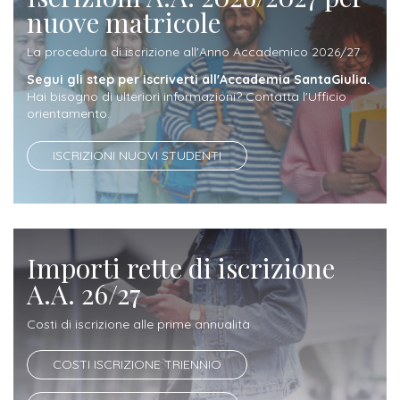
attivabili
nuove matricole
sede
Iscriviti
studente
Dipartimento
Iscrizione
alla
Opportunità
La procedura di iscrizione all'Anno Accademico 2026/27
TERZA
di
a
Newsletter
MISSIONE
di
Segui gli step per iscriverti all'Accademia SantaGiulia.
Progettazione
corsi
Hai bisogno di ulteriori informazioni? Contatta l'Ufficio
lavoro
Progetti
orientamento.
OPPORTUNITÀ
e
singoli
Terza
Arti
Aziende
FSL
ISCRIZIONI NUOVI STUDENTI
Missione
Laboratori
Applicate
convenzionate
e
e
attività
CAPITALE
DOTTORATI
sede
ITALIANA
per
DI
DELLA
RICERCA
CULTURA
Importi rette di iscrizione
gli
Servizio
2023
A.A. 26/27
Arti
Istituti
di
BGBS2023
Visive
Superiori
stampa
Costi di iscrizione alle prime annualità
e
RETE
INCONTRIAMOCI
Biblioteca
COSTI ISCRIZIONE TRIENNIO
Umanesimo
DI
IN
COLLABORAZIONE
TUTTA
Tecnologico