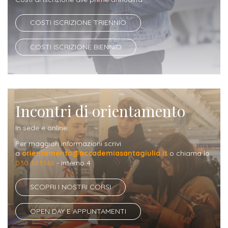
ITALIA
Alloggi
Istituzioni
ALTRI
COSTI ISCRIZIONE TRIENNIO
Fiere
LIVELLI
Modulistica
e
DI
Amministrazioni
COSTI ISCRIZIONE BIENNIO
FORMAZIONE
saloni
Consulta
Collaborazioni
Master
dell'orientamento
Studentesca
Executive
Partners
SERVIZI
Incontri di orientamento
AL
ATTIVITÀ
LAVORO
DIDATTICA
In sede e online
Apprendistato
Materie
Per maggiori informazioni scrivi
per
a
orientamento@accademiasantagiulia.it
o chiama lo
di
030 383368
- interno 4
gli
studio
studenti
SCOPRI I NOSTRI CORSI
Progetti
Stage
OPEN DAY E APPUNTAMENTI
studenti
attivabili