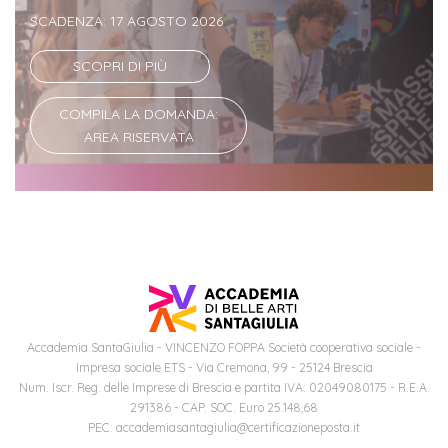
SCADENZA: 17 AGOSTO 2026
Iscriviti
SCOPRI DI PIÙ
alla
Newsletter
COMPILA LA DOMANDA:
AREA RISERVATA
Accademia SantaGiulia - VINCENZO FOPPA Società cooperativa sociale -
Impresa sociale ETS - Via Cremona, 99 - 25124 Brescia
Num. Iscr. Reg. delle Imprese di Brescia e partita IVA: 02049080175 - R.E.A.
291386 - CAP. SOC. Euro 25.148,68
PEC: accademiasantagiulia@certificazioneposta.it