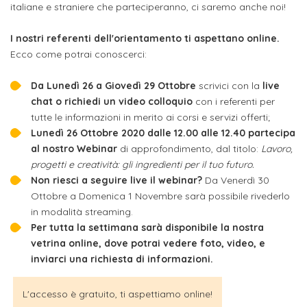
attivabili
italiane e straniere che parteciperanno, ci saremo anche noi!
sede
Iscriviti
studente
Dipartimento
Iscrizione
alla
Opportunità
I nostri referenti dell'orientamento ti aspettano online.
TERZA
di
a
Newsletter
Ecco come potrai conoscerci:
MISSIONE
di
Progettazione
corsi
lavoro
Progetti
Da Lunedì 26 a Giovedì 29 Ottobre
scrivici con la
live
OPPORTUNITÀ
e
singoli
chat o richiedi un video colloquio
con i referenti per
Terza
Arti
Aziende
FSL
tutte le informazioni in merito ai corsi e servizi offerti;
Missione
Laboratori
Applicate
convenzionate
Lunedì 26 Ottobre 2020 dalle 12.00 alle 12.40 partecipa
e
e
al nostro Webinar
di approfondimento, dal titolo:
Lavoro,
attività
CAPITALE
progetti e creatività: gli ingredienti per il tuo futuro.
DOTTORATI
sede
ITALIANA
per
DI
Non riesci a seguire live il webinar?
Da Venerdì 30
DELLA
RICERCA
Ottobre a Domenica 1 Novembre sarà possibile rivederlo
CULTURA
gli
Servizio
2023
in modalità streaming.
Arti
Istituti
di
Per tutta la settimana sarà disponibile la nostra
BGBS2023
Visive
Superiori
vetrina online, dove potrai vedere foto, video, e
stampa
inviarci una richiesta di informazioni.
e
RETE
INCONTRIAMOCI
Biblioteca
Umanesimo
DI
IN
L'accesso è gratuito, ti aspettiamo online!
COLLABORAZIONE
TUTTA
Tecnologico