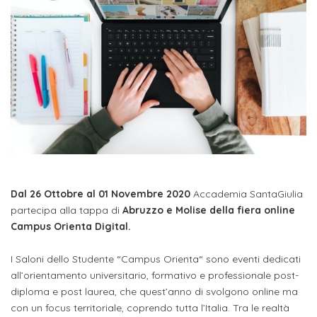
studente
Didattico
ERASMUS+
Concorsi
TO-
Servizi
di
Iscriviti
Accademia
genitore
ONE
allo
Stage
alla
SantaGiulia
Autorizzazioni
Reclutamento
Progetti
studente
di
Newsletter
Ministeriali
Terza
Iscrizione
Apprendistato
DIPARTIMENTI
uno
Missione
a
Internazionalizzazione
per
ISCRIVITI
Nucleo
Dipartimento
IN
corsi
studente
le
di
ACCADEMIA
OPPORTUNITÀ
Aziende
di
singoli
INTERNAZIONALI
Aziende
Valutazione
studente
e stage
Arti
Come
ERASMUS+
Gli
Visive
Iscriversi
Login
iscritto
ECTS
News
step
Dal 26 Ottobre al 01 Novembre 2020
Accademia SantaGiulia
aziende
SERVIZI
Dipartimento
docente
Gli
per
partecipa alla tappa di
Abruzzo e Molise della fiera online
Manualistica
ALLO
Orientamento
STUDIO
di
Campus Orienta Digital.
step
diventare
OPPORTUNITÀ
referente
PER
Comunicazione
Organigramma
per
un
Inclusione
Contatti
GLI
I Saloni dello Studente “Campus Orienta“ sono eventi dedicati
d'azienda
STUDENTI
e
diventare
nostro
all’orientamento universitario, formativo e professionale post-
Laboratori
Didattica
Carriera
un
diploma e post laurea, che quest’anno di svolgono online ma
studente
Stage
e
con un focus territoriale, coprendo tutta l’Italia. Tra le realtà
dell'arte
Alias
nostro