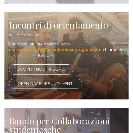
Iscriversi
Gli
Incontri di orientamento
step
per
In sede e online
diventare
Per maggiori informazioni scrivi
a
orientamento@accademiasantagiulia.it
o chiama lo
un
030 383368
- interno 4
nostro
SCOPRI I NOSTRI CORSI
studente
OPEN DAY E APPUNTAMENTI
ORIENTAMENTO
Sbocchi
professionali
Bando per Collaborazioni
Richiedi
studentesche
Informazioni