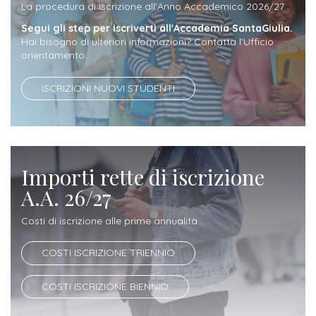
La procedura di iscrizione all'Anno Accademico 2026/27
Iscrizione
Segui gli step per iscriverti all'Accademia SantaGiulia.
Opportunità
a
Hai bisogno di ulteriori informazioni? Contatta l'Ufficio
di
orientamento.
corsi
lavoro
singoli
ISCRIZIONI NUOVI STUDENTI
SERVIZI
Costi
iscrizione
Importi rette di iscrizione
triennio
A.A. 26/27
Costi
Costi di iscrizione alle prime annualità
iscrizione
COSTI ISCRIZIONE TRIENNIO
biennio
COSTI ISCRIZIONE BIENNIO
Come