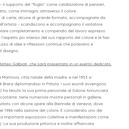
– il supporto del “foglio” come catalizzatore di pensieri,
 atto, come immagini, attraverso il colore.
aio di carte, alcune di grande formato, accompagnate da
dell’artista – scandiscono e accompagnano il visitatore
ngolare completamento e compendio del lavoro espresso
l’aspetto più intenso del suo rapporto del colore e le fasi
lusso di idee e riflessioni continue che potevano e
l disegno.
tteo Galbiati che sarà presentato in un evento dedicato.
 Mantova, città natale della madre, e nel 1953 si
di Brera diplomandosi in Pittura. I suoi esordi avvengono
960 ha tenuto la sua prima personale al Salone Annunciata
 costante: tiene numerose mostre personali in gallerie,
 invitato con alcune opere alla Biennale di Venezia, dove
el 1986 nella sezione del colore. È considerato uno dei
 a importanti esposizioni collettive e manifestazioni come
 La sua produzione pittorica è inoltre affiancata