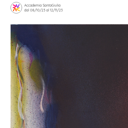
Accademia SantaGiulia
Apprendistato per g
dal 08/10/23 al 12/11/23
Stage attivabili
Opportunità di lav