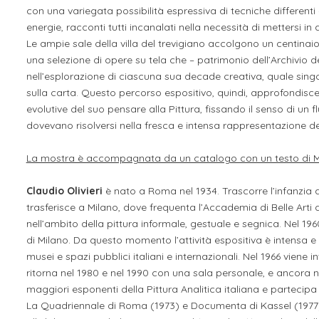
con una variegata possibilità espressiva di tecniche differenti 
energie, racconti tutti incanalati nella necessità di mettersi in
Le ampie sale della villa del trevigiano accolgono un centin
una selezione di opere su tela che – patrimonio dell’Archivio 
nell’esplorazione di ciascuna sua decade creativa, quale si
sulla carta. Questo percorso espositivo, quindi, approfondisce 
evolutive del suo pensare alla Pittura, fissando il senso di un f
dovevano risolversi nella fresca e intensa rappresentazione de
La mostra è accompagnata da un catalogo con un testo di Ma
Claudio Olivieri
è nato a Roma nel 1934. Trascorre l’infanzia a
trasferisce a Milano, dove frequenta l’Accademia di Belle Arti 
nell’ambito della pittura informale, gestuale e segnica. Nel 1
di Milano. Da questo momento l’attività espositiva è intensa e
musei e spazi pubblici italiani e internazionali. Nel 1966 viene
ritorna nel 1980 e nel 1990 con una sala personale, e ancora n
maggiori esponenti della Pittura Analitica italiana e partecipa
La Quadriennale di Roma (1973) e Documenta di Kassel (1977).