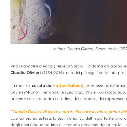
In foto: Claudio Olivieri, Senza titolo (19
Villa Brandolini d’Adda (Pieve di Soligo, TV) torna ad accogl
Claudio Olivieri
(1934-2019), uno dei più significativi interpre
La mostra,
curata da
Matteo Galbiati
, promossa dal Comune d
Olivieri (Milano), FerrarinArte (Legnago, VR) e Fuori Catalogo, 
presenza delle autorità cittadine, del curatore, dei rappresentan
"Claudio Olivieri. Di carte e oltre… Pensare il colore prima del
così ampia ed estesa, la testimonianza dell’importante lavoro 
dagli anni Cinquanta fino al secondo decennio dei Duemila. La v