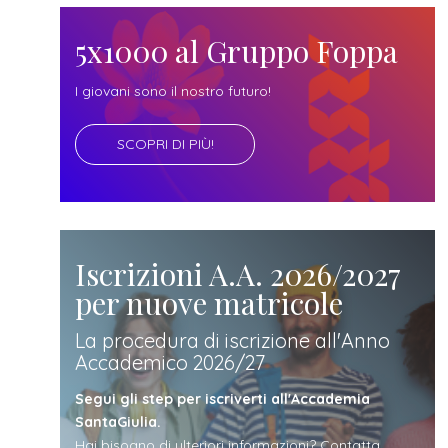
futuro
5x1000 al Gruppo Foppa
studente
I giovani sono il nostro futuro!
genitore
SCOPRI DI PIÙ!
di uno
studente
Iscrizioni A.A. 2026/2027
per nuove matricole
studente
La procedura di iscrizione all'Anno
Accademico 2026/27
iscritto
Segui gli step per iscriverti all'Accademia
SantaGiulia.
Hai bisogno di ulteriori informazioni? Contatta