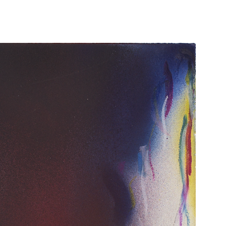
li studenti
oro