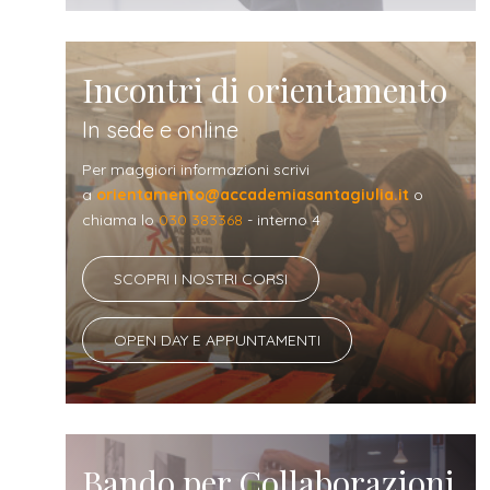
Incontri di orientamento
In sede e online
Per maggiori informazioni scrivi
a
orientamento@accademiasantagiulia.it
o
chiama lo
030 383368
- interno 4
SCOPRI I NOSTRI CORSI
OPEN DAY E APPUNTAMENTI
Bando per Collaborazioni