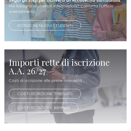
Segui gli step per iscriverti all'Accademia SantaGiulia.
Iscriversi
Hai bisogno di ulteriori informazioni? Contatta l'Ufficio
orientamento.
Gli
ISCRIZIONI NUOVI STUDENTI
step
per
diventare
un
Importi rette di iscrizione
nostro
A.A. 26/27
studente
Costi di iscrizione alle prime annualità
ORIENTAMENTO
COSTI ISCRIZIONE TRIENNIO
Sbocchi
professionali
COSTI ISCRIZIONE BIENNIO
Richiedi
Informazioni