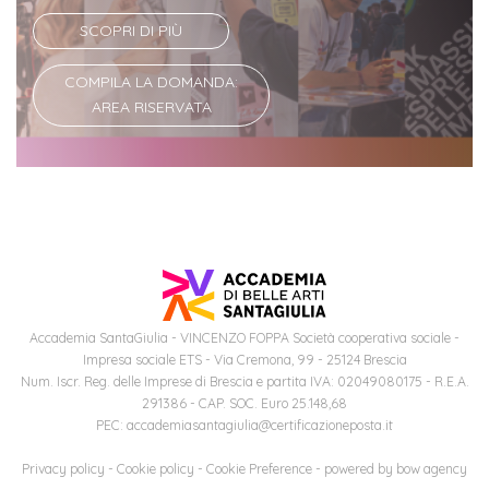
SCOPRI DI PIÙ
COMPILA LA DOMANDA:
AREA RISERVATA
Accademia SantaGiulia - VINCENZO FOPPA Società cooperativa sociale -
Impresa sociale ETS - Via Cremona, 99 - 25124 Brescia
Num. Iscr. Reg. delle Imprese di Brescia e partita IVA: 02049080175 - R.E.A.
291386 - CAP. SOC. Euro 25.148,68
PEC: accademiasantagiulia@certificazioneposta.it
Privacy policy
-
Cookie policy
-
Cookie Preference
- powered by
bow agency