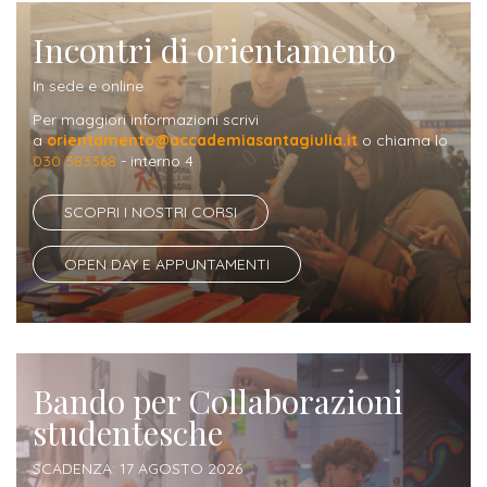
Incontri di orientamento
Iscriviti
alla
In sede e online
Newsletter
Per maggiori informazioni scrivi
a
orientamento@accademiasantagiulia.it
o chiama lo
030 383368
- interno 4
SCOPRI I NOSTRI CORSI
OPEN DAY E APPUNTAMENTI
Bando per Collaborazioni
studentesche
SCADENZA: 17 AGOSTO 2026