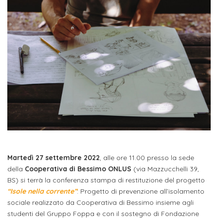
studente
Didattico
ERASMUS+
Concorsi
TO-
Servizi
di
Iscriviti
Accademia
genitore
ONE
allo
Stage
alla
SantaGiulia
Autorizzazioni
Reclutamento
Progetti
studente
di
Newsletter
Ministeriali
Terza
Iscrizione
Apprendistato
DIPARTIMENTI
uno
Missione
a
Internazionalizzazione
per
ISCRIVITI
Nucleo
Dipartimento
IN
corsi
studente
le
di
ACCADEMIA
OPPORTUNITÀ
Aziende
di
singoli
INTERNAZIONALI
Aziende
Valutazione
studente
e stage
Arti
Come
ERASMUS+
Gli
Visive
Iscriversi
Login
iscritto
ECTS
News
step
aziende
SERVIZI
Dipartimento
docente
Gli
per
Manualistica
ALLO
Orientamento
STUDIO
di
step
diventare
Martedì 27 settembre 2022
, alle ore 11.00 presso la sede
OPPORTUNITÀ
referente
PER
della
Cooperativa di Bessimo ONLUS
(via Mazzucchelli 39,
Comunicazione
Organigramma
per
un
Inclusione
Contatti
GLI
BS) si terrà la conferenza stampa di restituzione del progetto
d'azienda
STUDENTI
e
diventare
nostro
“Isole nella corrente”
: Progetto di prevenzione all’isolamento
Laboratori
Didattica
Carriera
un
studente
sociale realizzato da Cooperativa di Bessimo insieme agli
Stage
e
dell'arte
studenti del Gruppo Foppa e con il sostegno di Fondazione
Alias
nostro