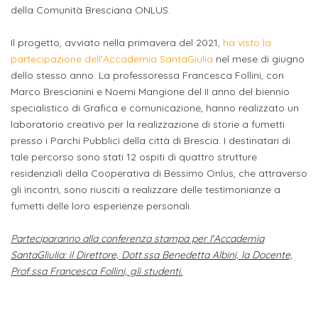
attivabili
della Comunità Bresciana ONLUS.
sede
Iscriviti
studente
Dipartimento
Iscrizione
alla
Opportunità
Il progetto, avviato nella primavera del 2021,
ha visto la
TERZA
di
a
Newsletter
MISSIONE
di
partecipazione dell'Accademia SantaGiulia
nel mese di giugno
Progettazione
corsi
dello stesso anno. La professoressa Francesca Follini, con
lavoro
Progetti
OPPORTUNITÀ
Marco Brescianini e Noemi Mangione del II anno del biennio
e
singoli
specialistico di Grafica e comunicazione, hanno realizzato un
Terza
Arti
Aziende
FSL
laboratorio creativo per la realizzazione di storie a fumetti
Missione
Laboratori
Applicate
convenzionate
presso i Parchi Pubblici della città di Brescia. I destinatari di
e
e
tale percorso sono stati 12 ospiti di quattro strutture
attività
CAPITALE
DOTTORATI
residenziali della Cooperativa di Bessimo Onlus, che attraverso
sede
ITALIANA
per
DI
gli incontri, sono riusciti a realizzare delle testimonianze a
DELLA
RICERCA
CULTURA
gli
fumetti delle loro esperienze personali.
Servizio
2023
Arti
Istituti
di
Parteciparanno alla conferenza stampa per l'Accademia
BGBS2023
Visive
Superiori
stampa
SantaGliulia: il Direttore, Dott.ssa Benedetta Albini, la Docente,
e
Prof.ssa Francesca Follini, gli studenti.
RETE
INCONTRIAMOCI
Biblioteca
Umanesimo
DI
IN
COLLABORAZIONE
TUTTA
Tecnologico