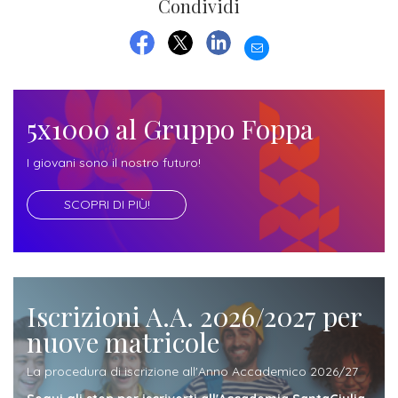
Condividi
Iscrizione
Opportunità
a
EMAIL
di
FACEBOOK
TWITTER
LINKEDIN
corsi
lavoro
singoli
5x1000 al Gruppo Foppa
SERVIZI
I giovani sono il nostro futuro!
Costi
SCOPRI DI PIÙ!
iscrizione
triennio
Costi
iscrizione
Iscrizioni A.A. 2026/2027 per
biennio
nuove matricole
La procedura di iscrizione all'Anno Accademico 2026/27
Come