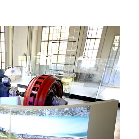
li studenti
oro