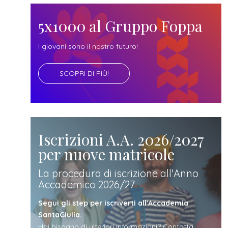
futuro
5x1000 al Gruppo Foppa
studente
I giovani sono il nostro futuro!
genitore
SCOPRI DI PIÙ!
di uno
studente
Iscrizioni A.A. 2026/2027
per nuove matricole
studente
La procedura di iscrizione all'Anno
Accademico 2026/27
iscritto
Segui gli step per iscriverti all'Accademia
SantaGiulia.
Hai bisogno di ulteriori informazioni? Contatta