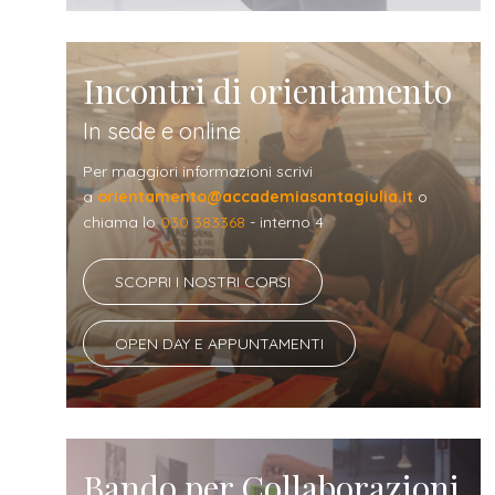
Incontri di orientamento
In sede e online
Per maggiori informazioni scrivi
a
orientamento@accademiasantagiulia.it
o
chiama lo
030 383368
- interno 4
SCOPRI I NOSTRI CORSI
OPEN DAY E APPUNTAMENTI
Bando per Collaborazioni