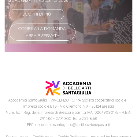
SCADENZA: 17 AGOSTO 2026
Iscriversi
SCOPRI DI PIÙ
Gli
step
COMPILA LA DOMANDA:
AREA RISERVATA
per
diventare
un
nostro
studente
ORIENTAMENTO
Accademia SantaGiulia - VINCENZO FOPPA Società cooperativa sociale -
Sbocchi
Impresa sociale ETS - Via Cremona, 99 - 25124 Brescia
professionali
Num. Iscr. Reg. delle Imprese di Brescia e partita IVA: 02049080175 - R.E.A.
291386 - CAP. SOC. Euro 25.148,68
PEC: accademiasantagiulia@certificazioneposta.it
Richiedi
Informazioni
Privacy policy
-
Cookie policy
-
Cookie Preference
- powered by
bow agency