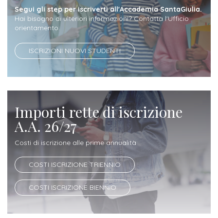
ITALIA
Alloggi
Segui gli step per iscriverti all'Accademia SantaGiulia.
Istituzioni
Hai bisogno di ulteriori informazioni? Contatta l'Ufficio
ALTRI
Fiere
orientamento.
LIVELLI
Modulistica
e
DI
Amministrazioni
FORMAZIONE
ISCRIZIONI NUOVI STUDENTI
saloni
Consulta
Collaborazioni
Master
dell'orientamento
Studentesca
Executive
Partners
SERVIZI
AL
ATTIVITÀ
Importi rette di iscrizione
LAVORO
DIDATTICA
A.A. 26/27
Apprendistato
Materie
Costi di iscrizione alle prime annualità
per
di
gli
studio
COSTI ISCRIZIONE TRIENNIO
studenti
COSTI ISCRIZIONE BIENNIO
Progetti
Stage
studenti
attivabili