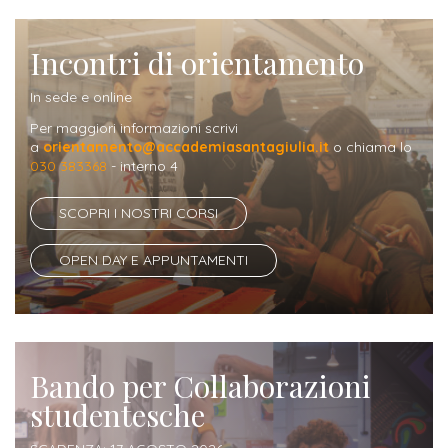
Iscrizione
Opportunità
a
Incontri di orientamento
di
corsi
In sede e online
lavoro
singoli
Per maggiori informazioni scrivi
a
orientamento@accademiasantagiulia.it
o chiama lo
SERVIZI
030 383368
- interno 4
Costi
SCOPRI I NOSTRI CORSI
iscrizione
OPEN DAY E APPUNTAMENTI
triennio
Costi
iscrizione
biennio
Bando per Collaborazioni
studentesche
Come