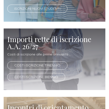
Iscrizione
ISCRIZIONI NUOVI STUDENTI
Opportunità
a
di
corsi
lavoro
singoli
Importi rette di iscrizione
SERVIZI
A.A. 26/27
Costi
Costi di iscrizione alle prime annualità
iscrizione
triennio
COSTI ISCRIZIONE TRIENNIO
Costi
COSTI ISCRIZIONE BIENNIO
iscrizione
biennio
Come
Incontri di orientamento