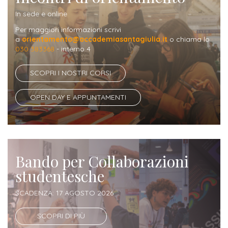
Iscriversi
In sede e online
Gli
Per maggiori informazioni scrivi
a
orientamento@accademiasantagiulia.it
o chiama lo
step
030 383368
- interno 4
per
SCOPRI I NOSTRI CORSI
diventare
un
OPEN DAY E APPUNTAMENTI
nostro
studente
ORIENTAMENTO
Bando per Collaborazioni
Sbocchi
studentesche
professionali
SCADENZA: 17 AGOSTO 2026
Richiedi
SCOPRI DI PIÙ
Informazioni