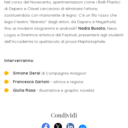
attivabili
Nel corso del Novecento, sperimentazioni come i Balli Plastici
sede
Iscriviti
studente
di Depero e Clavel cercarono di eliminare l'attore,
Dipartimento
Iscrizione
alla
Opportunità
sostituendolo con marionette di legno. C’è un filo rosso che
TERZA
di
a
lega il teatro "liberato" dagli attori, da Depero e Meyerhold,
Newsletter
MISSIONE
di
fino ai moderni ologrammi e androidi?
Nadia Busato
, Neos
Progettazione
corsi
lavoro
Logos e Direttrice artistica del Festival, presenterà agli studenti
Progetti
OPPORTUNITÀ
e
singoli
dell'Accademia lo spettacolo di prosa Mephistophele.
Terza
Arti
Aziende
FSL
Missione
Laboratori
Applicate
convenzionate
e
Interverranno:
e
attività
CAPITALE
DOTTORATI
sede
ITALIANA
Simone
Derai
di Compagnia Anagoor
per
DI
DELLA
RICERCA
Francesca Garioni
- attrice e regista
CULTURA
gli
Servizio
2023
Giulia Rosa
- illustratrice e graphic novelist
Arti
Istituti
di
BGBS2023
Visive
Superiori
stampa
e
RETE
Condividi
INCONTRIAMOCI
Biblioteca
Umanesimo
DI
IN
COLLABORAZIONE
TUTTA
Tecnologico
EMAIL