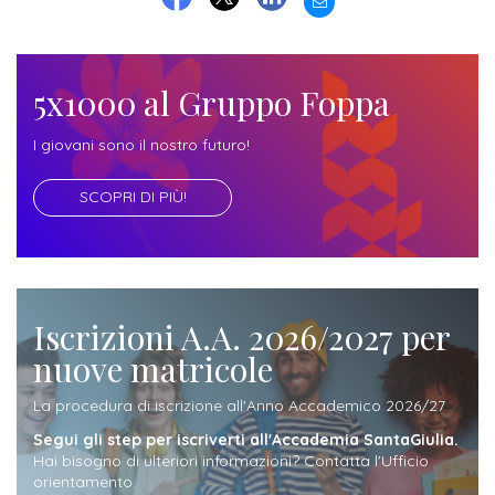
ITALIA
Alloggi
FACEBOOK
TWITTER
LINKEDIN
Istituzioni
ALTRI
Fiere
LIVELLI
Modulistica
e
DI
Amministrazioni
5x1000 al Gruppo Foppa
FORMAZIONE
saloni
Consulta
Collaborazioni
I giovani sono il nostro futuro!
Master
dell'orientamento
Studentesca
Executive
Partners
SCOPRI DI PIÙ!
SERVIZI
AL
ATTIVITÀ
LAVORO
DIDATTICA
Apprendistato
Materie
Iscrizioni A.A. 2026/2027 per
per
di
nuove matricole
gli
studio
studenti
La procedura di iscrizione all'Anno Accademico 2026/27
Progetti
Segui gli step per iscriverti all'Accademia SantaGiulia.
Stage
studenti
Hai bisogno di ulteriori informazioni? Contatta l'Ufficio
orientamento.
attivabili