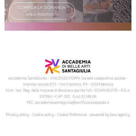
COMPILA LA DOMANDA:
Iscriviti
AREA RISERVATA
alla
Newsletter
Accademia SantaGiulia - VINCENZO FOPPA Società cooperativa sociale -
Impresa sociale ETS - Via Cremona, 99 - 25124 Brescia
Num. Iscr. Reg. delle Imprese di Brescia e partita IVA: 02049080175 - R.E.A.
291386 - CAP. SOC. Euro 25.148,68
PEC: accademiasantagiulia@certificazioneposta.it
Privacy policy
-
Cookie policy
-
Cookie Preference
- powered by
bow agency