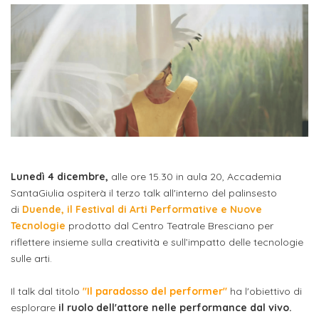
studente
Didattico
ERASMUS+
Concorsi
TO-
Servizi
di
Iscriviti
Accademia
genitore
ONE
allo
Stage
alla
SantaGiulia
Autorizzazioni
Reclutamento
Progetti
studente
di
Newsletter
Ministeriali
Terza
Iscrizione
Apprendistato
DIPARTIMENTI
uno
Missione
a
Internazionalizzazione
per
ISCRIVITI
Nucleo
Dipartimento
IN
corsi
studente
le
di
ACCADEMIA
OPPORTUNITÀ
Aziende
di
singoli
INTERNAZIONALI
Aziende
Valutazione
studente
e stage
Arti
Come
ERASMUS+
Gli
Visive
Iscriversi
Login
iscritto
Lunedì 4 dicembre,
alle ore 15.30 in aula 20, Accademia
ECTS
News
step
SantaGiulia ospiterà il terzo talk all'interno del palinsesto
aziende
SERVIZI
Dipartimento
docente
Gli
per
di
Duende, il Festival di Arti Performative e Nuove
Manualistica
ALLO
Orientamento
Tecnologie
prodotto dal Centro Teatrale Bresciano per
STUDIO
di
step
diventare
OPPORTUNITÀ
referente
riflettere insieme sulla creatività e sull’impatto delle tecnologie
PER
Comunicazione
Organigramma
per
un
Inclusione
Contatti
GLI
sulle arti.
d'azienda
STUDENTI
e
diventare
nostro
Laboratori
Didattica
Il talk dal titolo
"Il paradosso del performer"
ha l'obiettivo di
Carriera
un
studente
Stage
esplorare
il ruolo dell'attore nelle performance dal vivo.
e
dell'arte
Alias
nostro