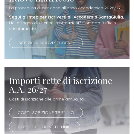
Iscrizione
La procedura di iscrizione all'Anno Accademico 2026/27
Opportunità
a
Segui gli step per iscriverti all'Accademia SantaGiulia.
di
Hai bisogno di ulteriori informazioni? Contatta l'Ufficio
corsi
orientamento.
lavoro
singoli
ISCRIZIONI NUOVI STUDENTI
SERVIZI
Costi
iscrizione
Importi rette di iscrizione
triennio
A.A. 26/27
Costi
Costi di iscrizione alle prime annualità
iscrizione
biennio
COSTI ISCRIZIONE TRIENNIO
COSTI ISCRIZIONE BIENNIO
Come