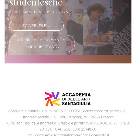
studentesche
SCADENZA: 17 AGOSTO 2026
Iscriviti
alla
SCOPRI DI PIÙ
Newsletter
COMPILA LA DOMANDA:
AREA RISERVATA
Accademia SantaGiulia - VINCENZO FOPPA Società cooperativa sociale -
Impresa sociale ETS - Via Cremona, 99 - 25124 Brescia
Num. Iscr. Reg. delle Imprese di Brescia e partita IVA: 02049080175 - R.E.A.
291386 - CAP. SOC. Euro 25.148,68
PEC: accademiasantagiulia@certificazioneposta.it