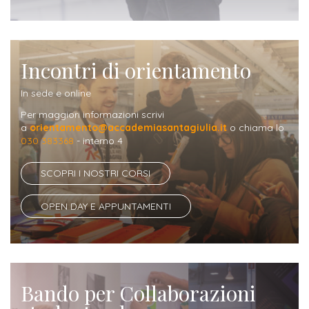
Iscriversi
Gli
step
Incontri di orientamento
per
In sede e online
diventare
Per maggiori informazioni scrivi
un
a
orientamento@accademiasantagiulia.it
o chiama lo
030 383368
- interno 4
nostro
studente
SCOPRI I NOSTRI CORSI
ORIENTAMENTO
OPEN DAY E APPUNTAMENTI
Sbocchi
professionali
Richiedi
Bando per Collaborazioni
Informazioni