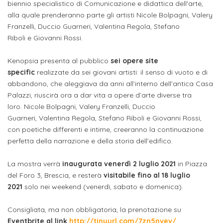
studente
Didattico
biennio specialistico di Comunicazione e didattica dell'arte,
ERASMUS+
Concorsi
TO-
Servizi
di
Iscriviti
Accademia
alla quale prenderanno parte gli artisti Nicole Bolpagni, Valery
genitore
ONE
allo
Franzelli, Duccio Guarneri, Valentina Regola, Stefano
Stage
alla
SantaGiulia
Autorizzazioni
Reclutamento
Progetti
studente
Riboli e Giovanni Rossi.
di
Newsletter
Ministeriali
Terza
Iscrizione
Apprendistato
DIPARTIMENTI
Kenopsia presenta al pubblico
sei opere site
uno
Missione
a
Internazionalizzazione
per
ISCRIVITI
Nucleo
specific
realizzate da sei giovani artisti: il senso di vuoto e di
Dipartimento
IN
corsi
studente
le
abbandono, che aleggiava da anni all’interno dell'antica Casa
di
ACCADEMIA
OPPORTUNITÀ
Aziende
di
singoli
INTERNAZIONALI
Palazzi, riuscirà ora a dar vita a opere d’arte diverse tra
Aziende
Valutazione
studente
e stage
Arti
Come
loro. Nicole Bolpagni, Valery Franzelli, Duccio
ERASMUS+
Gli
Guarneri, Valentina Regola, Stefano Riboli e Giovanni Rossi,
Visive
Iscriversi
Login
iscritto
ECTS
News
con poetiche differenti e intime, creeranno la continuazione
step
aziende
perfetta della narrazione e della storia dell’edifico.
SERVIZI
Dipartimento
docente
Gli
per
Manualistica
ALLO
Orientamento
STUDIO
di
step
diventare
OPPORTUNITÀ
La mostra verrà
inaugurata venerdì 2 luglio 2021
in Piazza
referente
PER
Comunicazione
Organigramma
per
del Foro 3, Brescia, e resterà
visitabile fino al 18 luglio
un
Inclusione
Contatti
GLI
d'azienda
2021
solo nei weekend (venerdì, sabato e domenica).
STUDENTI
e
diventare
nostro
Laboratori
Didattica
Carriera
un
studente
Stage
Consigliata, ma non obbligatoria, la prenotazione su
e
dell'arte
Alias
nostro
Eventbrite al link
http://tinyurl.com/7zn5nvev/