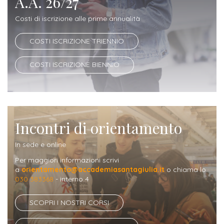
A.A. 26/27
ITALIA
Alloggi
Istituzioni
Costi di iscrizione alle prime annualità
ALTRI
Fiere
LIVELLI
Modulistica
e
DI
Amministrazioni
COSTI ISCRIZIONE TRIENNIO
FORMAZIONE
saloni
Consulta
Collaborazioni
COSTI ISCRIZIONE BIENNIO
Master
dell'orientamento
Studentesca
Executive
Partners
SERVIZI
AL
ATTIVITÀ
LAVORO
DIDATTICA
Incontri di orientamento
Apprendistato
Materie
In sede e online
per
di
Per maggiori informazioni scrivi
gli
studio
a
orientamento@accademiasantagiulia.it
o chiama lo
030 383368
- interno 4
studenti
Progetti
SCOPRI I NOSTRI CORSI
Stage
studenti
attivabili