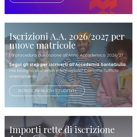
attivabili
sede
Iscriviti
studente
Dipartimento
Iscrizione
alla
Opportunità
TERZA
di
a
Newsletter
MISSIONE
di
Progettazione
corsi
Iscrizioni A.A. 2026/2027 per
lavoro
Progetti
OPPORTUNITÀ
e
singoli
nuove matricole
Terza
Arti
Aziende
FSL
La procedura di iscrizione all'Anno Accademico 2026/27
Missione
Laboratori
Applicate
convenzionate
e
Segui gli step per iscriverti all'Accademia SantaGiulia.
e
attività
Hai bisogno di ulteriori informazioni? Contatta l'Ufficio
CAPITALE
DOTTORATI
sede
orientamento.
ITALIANA
per
DI
DELLA
RICERCA
CULTURA
gli
Servizio
ISCRIZIONI NUOVI STUDENTI
2023
Arti
Istituti
di
BGBS2023
Visive
Superiori
stampa
e
RETE
INCONTRIAMOCI
Biblioteca
Umanesimo
Importi rette di iscrizione
DI
IN
COLLABORAZIONE
TUTTA
Tecnologico