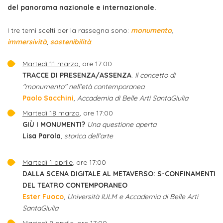
ITALIA
Alloggi
del panorama nazionale e internazionale.
Istituzioni
ALTRI
Fiere
LIVELLI
Modulistica
I tre temi scelti per la rassegna sono:
monumento
,
e
DI
Amministrazioni
immersività
,
sostenibilità
.
FORMAZIONE
saloni
Consulta
Collaborazioni
Martedì 11 marzo
, ore 17:00
Master
dell'orientamento
Studentesca
TRACCE DI PRESENZA/ASSENZA
.
Il concetto di
Executive
"monumento" nell'età contemporanea
Partners
SERVIZI
Paolo
Sacchini
,
Accademia di Belle Arti SantaGiulia
AL
ATTIVITÀ
LAVORO
Martedì 18 marzo
, ore 17:00
DIDATTICA
GIÙ I MONUMENTI?
Una questione aperta
Apprendistato
Lisa
Parola
,
storica dell'arte
Materie
per
di
Martedì 1 aprile
, ore 17:00
gli
studio
DALLA SCENA DIGITALE AL METAVERSO: S-CONFINAMENTI
studenti
DEL TEATRO CONTEMPORANEO
Progetti
Ester
Fuoco
,
Università IULM e Accademia di Belle Arti
Stage
studenti
SantaGiulia
attivabili