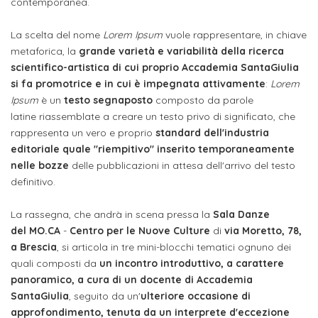
attivabili
contemporanea.
sede
Iscriviti
studente
Dipartimento
Iscrizione
alla
La scelta del nome
Lorem Ipsum
vuole rappresentare, in chiave
Opportunità
TERZA
di
metaforica, la
grande varietà e variabilità della ricerca
a
Newsletter
MISSIONE
di
scientifico-artistica di cui proprio Accademia SantaGiulia
Progettazione
corsi
lavoro
si fa promotrice e in cui è impegnata attivamente
:
Lorem
Progetti
OPPORTUNITÀ
e
singoli
Ipsum
è un
testo segnaposto
composto da parole
Terza
Arti
Aziende
latine riassemblate a creare un testo privo di significato, che
FSL
Missione
Laboratori
rappresenta un vero e proprio
standard dell'industria
Applicate
convenzionate
e
editoriale quale "riempitivo" inserito temporaneamente
e
attività
nelle bozze
delle pubblicazioni in attesa dell'arrivo del testo
CAPITALE
DOTTORATI
sede
ITALIANA
definitivo.
per
DI
DELLA
RICERCA
CULTURA
gli
Servizio
La rassegna, che andrà in scena pressa la
Sala Danze
2023
Arti
Istituti
del MO.CA
-
Centro per le Nuove Culture
di
via Moretto, 78,
di
BGBS2023
a Brescia
, si articola in tre mini-blocchi tematici ognuno dei
Visive
Superiori
stampa
quali composti da
un incontro introduttivo, a carattere
e
panoramico, a cura di un docente di Accademia
RETE
INCONTRIAMOCI
Biblioteca
Umanesimo
DI
SantaGiulia
, seguito da un'
ulteriore occasione di
IN
COLLABORAZIONE
TUTTA
Tecnologico
approfondimento, tenuta da un interprete d'eccezione