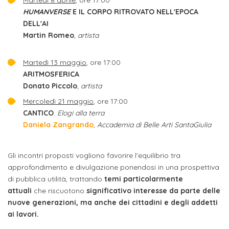
Martedì 8 aprile
, ore 17:00
Iscrizione
HUMANVERSE
E IL CORPO RITROVATO NELL'EPOCA
Opportunità
DELL'AI
a
Martin
Romeo
,
artista
di
corsi
lavoro
singoli
Martedì 13 maggio
, ore 17:00
ARITMOSFERICA
SERVIZI
Donato
Piccolo
,
artista
Mercoledì 21 maggio
, ore 17:00
Costi
CANTICO
.
Elogi alla terra
iscrizione
Daniela
Zangrando
,
Accademia di Belle Arti SantaGiulia
triennio
Gli incontri proposti vogliono favorire l'equilibrio tra
Costi
approfondimento e divulgazione ponendosi in una prospettiva
iscrizione
di pubblica utilità, trattando
temi particolarmente
biennio
attuali
che riscuotono
significativo interesse da parte delle
nuove generazioni, ma anche dei cittadini e degli addetti
ai lavori.
Come