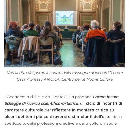
studente
Didattico
ERASMUS+
Concorsi
TO-
Servizi
di
Iscriviti
Accademia
genitore
ONE
allo
Stage
alla
SantaGiulia
Autorizzazioni
Reclutamento
Progetti
studente
di
Newsletter
Ministeriali
Terza
Iscrizione
Apprendistato
DIPARTIMENTI
uno
Missione
a
Internazionalizzazione
per
ISCRIVITI
Nucleo
Dipartimento
IN
corsi
studente
le
di
ACCADEMIA
OPPORTUNITÀ
Aziende
di
singoli
INTERNAZIONALI
Aziende
Valutazione
studente
e stage
Arti
Come
ERASMUS+
Gli
Visive
Iscriversi
Login
iscritto
ECTS
Uno scatto del primo incontro della rassegna di incontri "Lorem
News
step
aziende
Ipsum" presso il MO.CA, Centro per le Nuove Culture
SERVIZI
Dipartimento
docente
Gli
per
Manualistica
ALLO
Orientamento
STUDIO
di
step
diventare
OPPORTUNITÀ
referente
L'Accademia di Belle Arti SantaGiulia propone
Lorem Ipsum.
PER
Comunicazione
Organigramma
per
un
Schegge di ricerca scientifico-artistica
, un
ciclo di incontri di
Inclusione
Contatti
GLI
d'azienda
STUDENTI
e
diventare
carattere culturale
per
riflettere in maniera critica su
nostro
Laboratori
alcuni dei temi più controversi e stimolanti dell'arte
, dello
Didattica
Carriera
un
studente
Stage
spettacolo, delle professioni creative e della cultura visuale
e
dell'arte
Alias
nostro