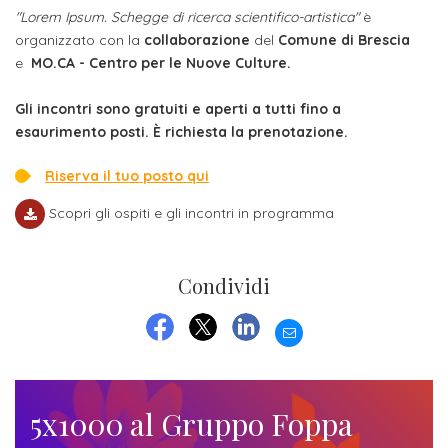
Iscriversi
"Lorem Ipsum. Schegge di ricerca scientifico-artistica"
è
organizzato con la
collaborazione
del
Comune di Brescia
Gli
e
MO.CA - Centro per le Nuove Culture.
step
Gli incontri sono gratuiti e aperti a tutti fino a
per
esaurimento posti. È richiesta la prenotazione.
diventare
Riserva il tuo posto qui
un
nostro
Scopri gli ospiti e gli incontri in programma
studente
Condividi
ORIENTAMENTO
EMAIL
Sbocchi
FACEBOOK
TWITTER
LINKEDIN
professionali
Richiedi
5x1000 al Gruppo Foppa
Informazioni