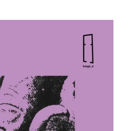
li studenti
oro