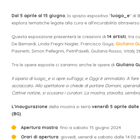
Dal 5 aprile al 15 giugno
, lo spazio espositivo "
luogo_e
" di
esplora tematiche legate alla cura e all'incurabilità attraverso
Questa esposizione presenterà le creazioni di
14 artisti
, tra 
De Bernardi, Linda Fregni Nagler, Francisco Goya,
Giuliano G
Pasinetti, Simon Pellegrini, PetriPaselli, Giuliana Rosso, Vitali
Tra le opere esposte ci saranno anche le opere di
Giuliano G
Il sipario di luogo_e si apre sull’oggi, e Oggi è ammalato. A fare
acciaccato. Allo spettatore si chiede di portare Domani, sperand
Cattive notizie, si scusano i curatori. La mostra, stavolta, sembra
L'inaugurazione
della mostra si terrà
venerdì 5 aprile dalle
(BG)
.
Apertura mostra
: fino a sabato 15 giugno 2024.
Orari di apertura
: giovedì, venerdì e sabato dalle 14.00 al