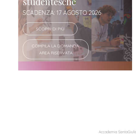
studentesche
SCADENZA: 17 AGOSTO 2026
SCOPRI DI PIÙ
COMPILA LA DOMANDA:
AREA RISERVATA
Accademia SantaGiulia