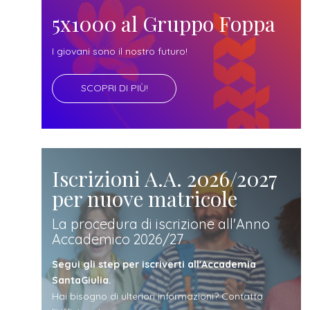
futuro
5x1000 al Gruppo Foppa
studente
I giovani sono il nostro futuro!
SCOPRI DI PIÙ!
genitore
di uno
studente
Iscrizioni A.A. 2026/2027
per nuove matricole
studente
La procedura di iscrizione all'Anno
Accademico 2026/27
iscritto
Segui gli step per iscriverti all'Accademia
SantaGiulia.
Hai bisogno di ulteriori informazioni? Contatta