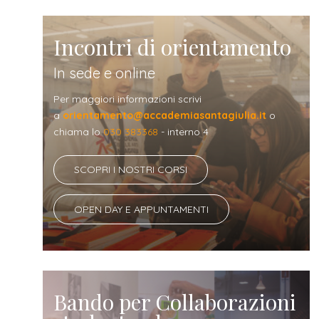
Incontri di orientamento
In sede e online
Per maggiori informazioni scrivi
a
orientamento@accademiasantagiulia.it
o
chiama lo
030 383368
- interno 4
SCOPRI I NOSTRI CORSI
OPEN DAY E APPUNTAMENTI
Bando per Collaborazioni