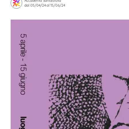
Accademia SantaGiulia
dal 05/04/24 al 15/06/24
Apprendistato per g
Stage attivabili
Opportunità di lav