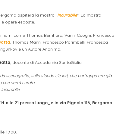
 Bergamo ospiterà la mostra "
Incurabile
". La mostra
 le opere esposte.
cui nomi come Thomas Bernhard, Vanni Cuoghi, Francesco
uatta
, Thomas Mann, Francesco Parimbelli, Francesca
j Strigunkov e un Autore Anonimo.
uatta
, docente di Accademia SantaGiulia.
 da scenografia, sullo sfondo c’è Ieri, che purtroppo era già
o che verrà curato.
 incurabile.
 14 alle 21 presso luogo_e in via Pignolo 116, Bergamo
le 19.00.