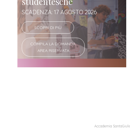
studentesche
SCADENZA: 17 AGOSTO 2026
SCOPRI DI PIÙ
COMPILA LA DOMANDA:
AREA RISERVATA
Accademia SantaGiulia