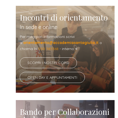
Incontri di orientamento
In sede e online
Per maggiori informazioni scrivi
a
orientamento@accademiasantagiulia.it
o
chiama lo
030 383368
- interno 4
SCOPRI I NOSTRI CORSI
OPEN DAY E APPUNTAMENTI
Bando per Collaborazioni