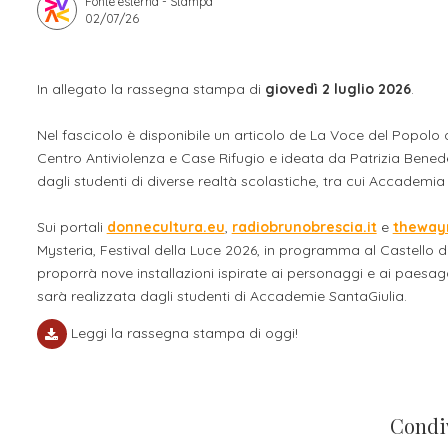
Fonte esterna - Stampa
02/07/26
Apprendistato per g
Stage attivabili
Opportunità di lav
In allegato la rassegna stampa di
giovedì 2 luglio 2026
.
Nel fascicolo è disponibile un articolo de La Voce del Popolo
Centro Antiviolenza e Case Rifugio e ideata da Patrizia Benede
dagli studenti di diverse realtà scolastiche, tra cui Accademia
Sui portali
donnecultura.eu
,
radiobrunobrescia.it
e
theway
Mysteria, Festival della Luce 2026, in programma al Castello d
proporrà nove installazioni ispirate ai personaggi e ai paesag
sarà realizzata dagli studenti di Accademie SantaGiulia.
Leggi la rassegna stampa di oggi!
Condi