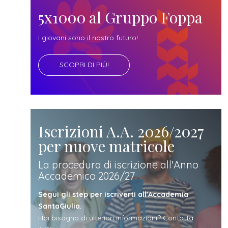
futuro
5x1000 al Gruppo Foppa
studente
I giovani sono il nostro futuro!
SCOPRI DI PIÙ!
genitore
di uno
studente
Iscrizioni A.A. 2026/2027
per nuove matricole
studente
La procedura di iscrizione all'Anno
Accademico 2026/27
iscritto
Segui gli step per iscriverti all'Accademia
SantaGiulia.
Hai bisogno di ulteriori informazioni? Contatta