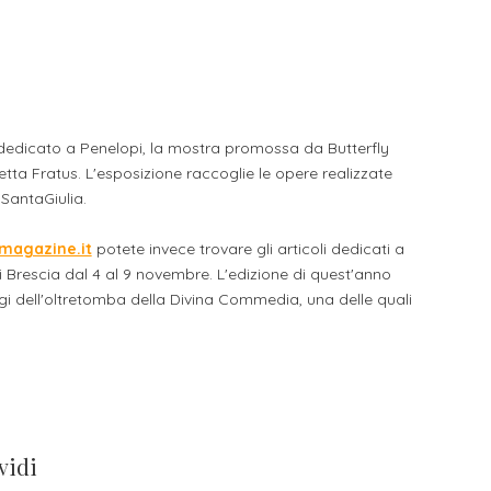
li studenti
oro
 dedicato a Penelopi, la mostra promossa da Butterfly
tta Fratus. L'esposizione raccoglie le opere realizzate
 SantaGiulia.
magazine.it
potete invece trovare gli articoli dedicati a
i Brescia dal 4 al 9 novembre. L'edizione di quest'anno
gi dell'oltretomba della Divina Commedia, una delle quali
vidi