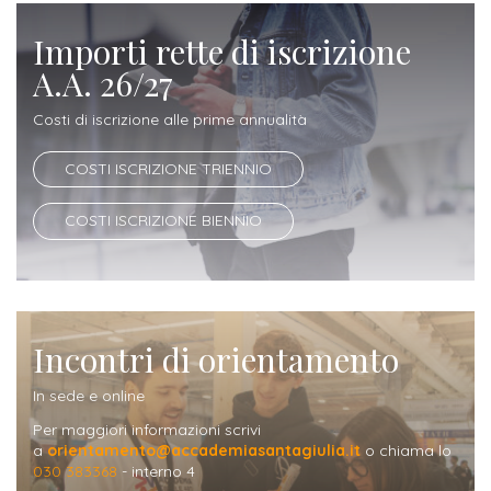
Iscrizione
Importi rette di iscrizione
Opportunità
a
A.A. 26/27
di
corsi
lavoro
Costi di iscrizione alle prime annualità
singoli
COSTI ISCRIZIONE TRIENNIO
SERVIZI
COSTI ISCRIZIONE BIENNIO
Costi
iscrizione
triennio
Costi
Incontri di orientamento
iscrizione
In sede e online
biennio
Per maggiori informazioni scrivi
a
orientamento@accademiasantagiulia.it
o chiama lo
Come
030 383368
- interno 4