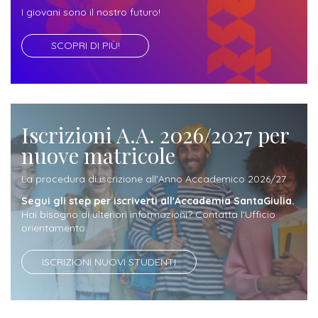
ITALIA
Alloggi
I giovani sono il nostro futuro!
Istituzioni
ALTRI
Fiere
LIVELLI
Modulistica
SCOPRI DI PIÙ!
e
DI
Amministrazioni
FORMAZIONE
saloni
Consulta
Collaborazioni
Master
dell'orientamento
Studentesca
Executive
Partners
Iscrizioni A.A. 2026/2027 per
SERVIZI
nuove matricole
AL
ATTIVITÀ
LAVORO
DIDATTICA
La procedura di iscrizione all'Anno Accademico 2026/27
Apprendistato
Materie
Segui gli step per iscriverti all'Accademia SantaGiulia.
per
Hai bisogno di ulteriori informazioni? Contatta l'Ufficio
di
orientamento.
gli
studio
studenti
ISCRIZIONI NUOVI STUDENTI
Progetti
Stage
studenti
attivabili