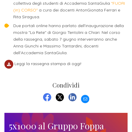
attivabili
collettiva degli studenti di Accademia SantaGiulia
"FUORI
sede
Iscriviti
studente
(in) CORSO"
a cura dei docenti AntonGionata Ferrari e
Dipartimento
Iscrizione
alla
Opportunità
Rita Siragusa.
TERZA
di
a
Newsletter
MISSIONE
di
Due portali online hanno parlato dell'inaugurazione della
Progettazione
corsi
mostra "La Rete" di Giorgio Tentolini a Chiari. Nel corso
lavoro
Progetti
OPPORTUNITÀ
e
della rassegna, sabato 7 giugno interverranno anche
singoli
Terza
Anna Giunchi e Massimo Tantardini, docenti
Arti
Aziende
FSL
dell'Accademia SantaGiulia.
Missione
Laboratori
Applicate
convenzionate
e
e
Leggi la rassegna stampa di oggi!
attività
CAPITALE
DOTTORATI
sede
ITALIANA
per
DI
DELLA
RICERCA
Condividi
CULTURA
gli
Servizio
2023
Arti
Istituti
di
EMAIL
BGBS2023
Visive
Superiori
FACEBOOK
TWITTER
LINKEDIN
stampa
e
RETE
INCONTRIAMOCI
Biblioteca
Umanesimo
DI
5x1000 al Gruppo Foppa
IN
COLLABORAZIONE
TUTTA
Tecnologico