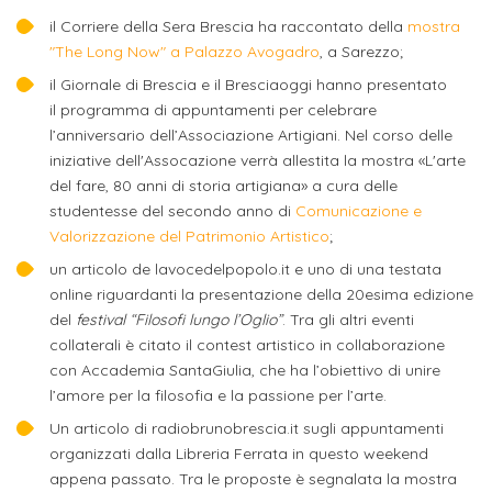
studente
Didattico
ERASMUS+
Concorsi
TO-
Servizi
di
Iscriviti
Accademia
il Corriere della Sera Brescia ha raccontato della
mostra
genitore
ONE
allo
"The Long Now" a Palazzo Avogadro
, a Sarezzo;
Stage
alla
SantaGiulia
Autorizzazioni
Reclutamento
Progetti
studente
il Giornale di Brescia e il Bresciaoggi hanno presentato
di
Newsletter
Ministeriali
Terza
Iscrizione
il programma di appuntamenti per celebrare
Apprendistato
DIPARTIMENTI
uno
Missione
a
l’anniversario dell’Associazione Artigiani. Nel corso delle
Internazionalizzazione
per
ISCRIVITI
Nucleo
iniziative dell'Assocazione verrà allestita la mostra «L'arte
Dipartimento
IN
corsi
studente
le
di
ACCADEMIA
del fare, 80 anni di storia artigiana» a cura delle
OPPORTUNITÀ
Aziende
di
singoli
INTERNAZIONALI
studentesse del secondo anno di
Comunicazione e
Aziende
Valutazione
studente
e stage
Arti
Come
Valorizzazione del Patrimonio Artistico
;
ERASMUS+
Gli
Visive
Iscriversi
Login
un articolo de lavocedelpopolo.it e uno di una testata
iscritto
ECTS
News
step
online riguardanti la presentazione della 20esima edizione
aziende
SERVIZI
Dipartimento
docente
Gli
del
festival “Filosofi lungo l’Oglio”
. Tra gli altri eventi
per
Manualistica
ALLO
Orientamento
collaterali è citato il contest artistico in collaborazione
STUDIO
di
step
diventare
OPPORTUNITÀ
referente
con Accademia SantaGiulia, che ha l’obiettivo di unire
PER
Comunicazione
Organigramma
per
un
Inclusione
Contatti
GLI
l’amore per la filosofia e la passione per l’arte.
d'azienda
STUDENTI
e
diventare
nostro
Un articolo di radiobrunobrescia.it sugli appuntamenti
Laboratori
Didattica
Carriera
un
studente
organizzati dalla Libreria Ferrata in questo weekend
Stage
e
appena passato. Tra le proposte è segnalata la mostra
dell'arte
Alias
nostro