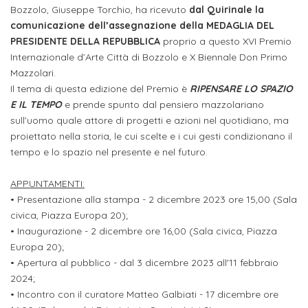
ITALIA
Alloggi
Bozzolo, Giuseppe Torchio, ha ricevuto
dal Quirinale la
Istituzioni
comunicazione dell’assegnazione della MEDAGLIA DEL
ALTRI
Fiere
LIVELLI
PRESIDENTE DELLA REPUBBLICA
proprio a questo XVI Premio
Modulistica
e
DI
Amministrazioni
Internazionale d’Arte Città di Bozzolo e X Biennale Don Primo
FORMAZIONE
saloni
Mazzolari.
Consulta
Collaborazioni
Il tema di questa edizione del Premio è
RIPENSARE LO SPAZIO
Master
dell'orientamento
Studentesca
E IL TEMPO
e prende spunto dal pensiero mazzolariano
Executive
sull’uomo quale attore di progetti e azioni nel quotidiano, ma
Partners
SERVIZI
proiettato nella storia, le cui scelte e i cui gesti condizionano il
AL
ATTIVITÀ
tempo e lo spazio nel presente e nel futuro.
LAVORO
DIDATTICA
APPUNTAMENTI:
Apprendistato
Materie
• Presentazione alla stampa - 2 dicembre 2023 ore 15,00 (Sala
per
di
civica, Piazza Europa 20);
gli
studio
• Inaugurazione - 2 dicembre ore 16,00 (Sala civica, Piazza
Europa 20);
studenti
• Apertura al pubblico - dal 3 dicembre 2023 all'11 febbraio
Progetti
2024;
Stage
studenti
• Incontro con il curatore Matteo Galbiati - 17 dicembre ore
attivabili