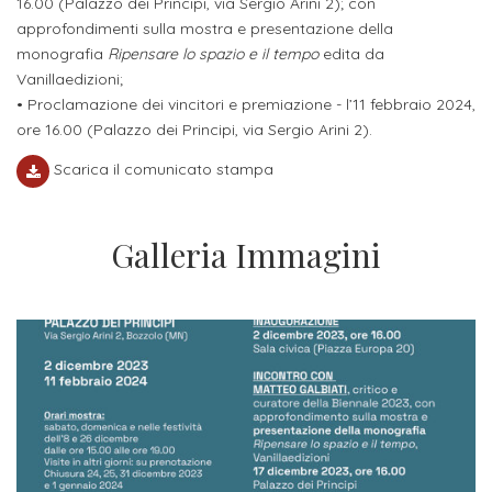
16.00 (Palazzo dei Principi, via Sergio Arini 2); con
Iscrizione
approfondimenti sulla mostra e presentazione della
Opportunità
monografia
Ripensare lo spazio e il tempo
edita da
a
Vanillaedizioni;
di
corsi
• Proclamazione dei vincitori e premiazione - l’11 febbraio 2024,
lavoro
singoli
ore 16.00 (Palazzo dei Principi, via Sergio Arini 2).
Scarica il comunicato stampa
SERVIZI
Costi
Galleria Immagini
iscrizione
triennio
Costi
iscrizione
biennio
Come