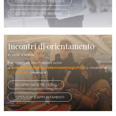
COSTI ISCRIZIONE TRIENNIO
COSTI ISCRIZIONE BIENNIO
Incontri di orientamento
In sede e online
Per maggiori informazioni scrivi
a
orientamento@accademiasantagiulia.it
o chiama lo
030 383368
- interno 4
SCOPRI I NOSTRI CORSI
OPEN DAY E APPUNTAMENTI