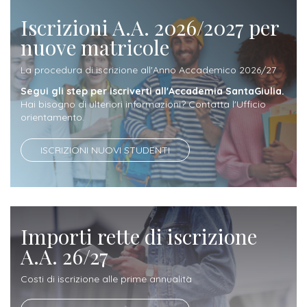
Iscrizioni A.A. 2026/2027 per
Iscriviti
nuove matricole
alla
La procedura di iscrizione all'Anno Accademico 2026/27
Newsletter
Segui gli step per iscriverti all'Accademia SantaGiulia.
Hai bisogno di ulteriori informazioni? Contatta l'Ufficio
orientamento.
ISCRIZIONI NUOVI STUDENTI
Importi rette di iscrizione
A.A. 26/27
Costi di iscrizione alle prime annualità