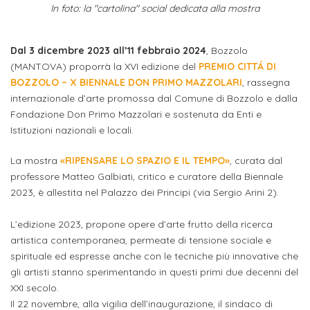
attivabili
In foto: la "cartolina" social dedicata alla mostra
sede
Iscriviti
studente
Dipartimento
Iscrizione
alla
Opportunità
TERZA
di
Dal 3 dicembre 2023 all’11 febbraio 2024
, Bozzolo
a
Newsletter
MISSIONE
di
(MANTOVA) proporrà la XVI edizione del
PREMIO CITTÁ DI
Progettazione
corsi
lavoro
BOZZOLO – X BIENNALE DON PRIMO MAZZOLARI
, rassegna
Progetti
OPPORTUNITÀ
e
singoli
internazionale d’arte promossa dal Comune di Bozzolo e dalla
Terza
Arti
Aziende
Fondazione Don Primo Mazzolari e sostenuta da Enti e
FSL
Missione
Laboratori
Istituzioni nazionali e locali.
Applicate
convenzionate
e
e
attività
La mostra
«RIPENSARE LO SPAZIO E IL TEMPO»
, curata dal
CAPITALE
DOTTORATI
sede
ITALIANA
professore Matteo Galbiati, critico e curatore della Biennale
per
DI
DELLA
RICERCA
2023, è allestita nel Palazzo dei Principi (via Sergio Arini 2).
CULTURA
gli
Servizio
2023
Arti
Istituti
L’edizione 2023, propone opere d’arte frutto della ricerca
di
BGBS2023
artistica contemporanea, permeate di tensione sociale e
Visive
Superiori
stampa
spirituale ed espresse anche con le tecniche più innovative che
e
gli artisti stanno sperimentando in questi primi due decenni del
RETE
INCONTRIAMOCI
Biblioteca
Umanesimo
DI
XXI secolo.
IN
COLLABORAZIONE
TUTTA
Tecnologico
Il 22 novembre, alla vigilia dell’inaugurazione, il sindaco di