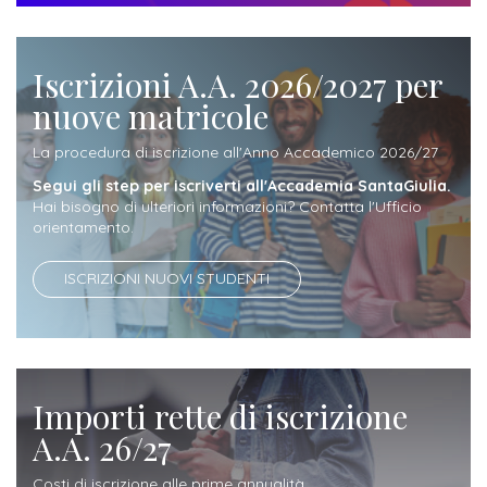
attivabili
sede
Iscriviti
studente
Dipartimento
Iscrizione
alla
Opportunità
TERZA
Iscrizioni A.A. 2026/2027 per
di
a
Newsletter
MISSIONE
di
nuove matricole
Progettazione
corsi
lavoro
Progetti
OPPORTUNITÀ
e
singoli
La procedura di iscrizione all'Anno Accademico 2026/27
Terza
Arti
Aziende
FSL
Segui gli step per iscriverti all'Accademia SantaGiulia.
Missione
Laboratori
Hai bisogno di ulteriori informazioni? Contatta l'Ufficio
Applicate
convenzionate
e
orientamento.
e
attività
CAPITALE
DOTTORATI
sede
ITALIANA
ISCRIZIONI NUOVI STUDENTI
per
DI
DELLA
RICERCA
CULTURA
gli
Servizio
2023
Arti
Istituti
di
BGBS2023
Visive
Superiori
stampa
Importi rette di iscrizione
e
RETE
INCONTRIAMOCI
A.A. 26/27
Biblioteca
Umanesimo
DI
IN
COLLABORAZIONE
TUTTA
Tecnologico
Costi di iscrizione alle prime annualità