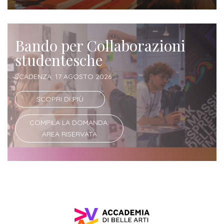
Iscrizione
Opportunità
a
di
corsi
Bando per Collaborazioni
lavoro
studentesche
singoli
SCADENZA: 17 AGOSTO 2026
SERVIZI
SCOPRI DI PIÙ
Costi
iscrizione
COMPILA LA DOMANDA:
triennio
AREA RISERVATA
Costi
iscrizione
biennio
Come