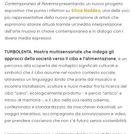
attivabili
Contemporaneo di Ravenna
presentando un nuovo progetto
sede
Iscriviti
studente
espositivo che punta i riflettori su
Silvia Naddeo
, una delle voci
Dipartimento
Iscrizione
alla
Opportunità
più rappresentative della nuova generazione di artisti che
TERZA
di
a
Newsletter
esprimono istanze attuali tramite un’inedita interpretazione
MISSIONE
di
Progettazione
corsi
dell’arte musiva in chiave contemporanea e in dialogo con i
lavoro
Progetti
diversi media espressivi.
OPPORTUNITÀ
e
singoli
Terza
Arti
Aziende
FSL
TURBOLENTA. Mostra multisensoriale che indaga gli
Missione
Laboratori
Applicate
convenzionate
approcci della società verso il cibo e l'alimentazione
, è un
e
e
percorso alla scoperta dei molteplici significati culturali e
attività
CAPITALE
simbolici che il cibo assume nel nostro contesto sociale,
DOTTORATI
sede
ITALIANA
per
DI
attraverso un linguaggio ibrido che parte dal mosaico e
DELLA
RICERCA
CULTURA
incontra installazioni, sculture e nuovi media: fra la ricerca del
gli
Servizio
2023
cibo “sano”, ecologicamente prodotto - e perciò “antico” e
Arti
Istituti
di
intriso di memoria -, e il cibo nella sua realtà odierna,
BGBS2023
Visive
Superiori
stampa
confezionato e standardizzato da macchinari industriali, un
e
viaggio interattivo, accompagnato da sonorizzazioni e video,
RETE
INCONTRIAMOCI
per prendere coscienza che non c'è futuro senza sostenibilità.
Biblioteca
Umanesimo
DI
IN
COLLABORAZIONE
TUTTA
Tecnologico