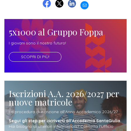
EMAIL
Iscrizione
FACEBOOK
TWITTER
LINKEDIN
Opportunità
a
di
corsi
5x1000 al Gruppo Foppa
lavoro
singoli
I giovani sono il nostro futuro!
SERVIZI
SCOPRI DI PIÙ!
Costi
iscrizione
triennio
Iscrizioni A.A. 2026/2027 per
Costi
nuove matricole
iscrizione
biennio
La procedura di iscrizione all'Anno Accademico 2026/27
Segui gli step per iscriverti all'Accademia SantaGiulia.
Come
Hai bisogno di ulteriori informazioni? Contatta l'Ufficio