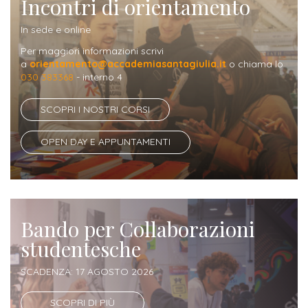
Incontri di orientamento
In sede e online
Iscriviti
Per maggiori informazioni scrivi
alla
a
orientamento@accademiasantagiulia.it
o chiama lo
Newsletter
030 383368
- interno 4
SCOPRI I NOSTRI CORSI
OPEN DAY E APPUNTAMENTI
Bando per Collaborazioni
studentesche
SCADENZA: 17 AGOSTO 2026
SCOPRI DI PIÙ