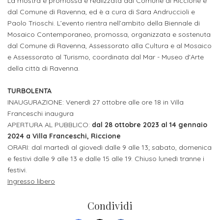
La mostra è promossa e realizzata dal Comune di Riccione e
ITALIA
Alloggi
dal Comune di Ravenna, ed è a cura di Sara Andruccioli e
Istituzioni
ALTRI
Fiere
Paolo Trioschi. L’evento rientra nell’ambito della Biennale di
LIVELLI
Modulistica
Mosaico Contemporaneo, promossa, organizzata e sostenuta
e
DI
Amministrazioni
FORMAZIONE
dal Comune di Ravenna, Assessorato alla Cultura e al Mosaico
saloni
Consulta
e Assessorato al Turismo, coordinata dal Mar - Museo d'Arte
Collaborazioni
Master
dell'orientamento
della città di Ravenna.
Studentesca
Executive
Partners
TURBOLENTA
SERVIZI
INAUGURAZIONE: Venerdì 27 ottobre alle ore 18 in Villa
AL
ATTIVITÀ
LAVORO
Franceschi inaugura
DIDATTICA
APERTURA AL PUBBLICO:
dal 28 ottobre 2023 al 14 gennaio
Apprendistato
Materie
2024 a Villa Franceschi, Riccione
per
ORARI: dal martedì al giovedì dalle 9 alle 13; sabato, domenica
di
e festivi dalle 9 alle 13 e dalle 15 alle 19. Chiuso lunedì tranne i
gli
studio
festivi.
studenti
Ingresso libero
Progetti
Stage
Condividi
studenti
attivabili