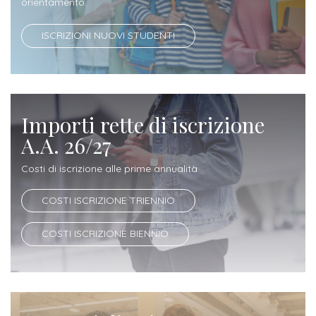
orientamento.
Iscriversi
ISCRIZIONI NUOVI STUDENTI
Gli
step
per
diventare
Importi rette di iscrizione
un
A.A. 26/27
nostro
studente
Costi di iscrizione alle prime annualità
COSTI ISCRIZIONE TRIENNIO
ORIENTAMENTO
Sbocchi
COSTI ISCRIZIONE BIENNIO
professionali
Richiedi
Informazioni