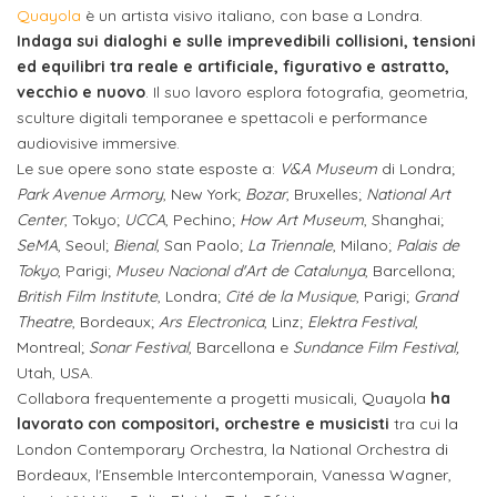
attivabili
Quayola
è un artista visivo italiano, con base a Londra.
sede
Iscriviti
studente
Indaga sui dialoghi e sulle imprevedibili collisioni, tensioni
Dipartimento
Iscrizione
alla
Opportunità
ed equilibri tra reale e artificiale, figurativo e astratto,
TERZA
di
a
Newsletter
MISSIONE
di
vecchio e nuovo
. Il suo lavoro esplora fotografia, geometria,
Progettazione
corsi
sculture digitali temporanee e spettacoli e performance
lavoro
Progetti
OPPORTUNITÀ
audiovisive immersive.
e
singoli
Le sue opere sono state esposte a:
V&A Museum
di Londra;
Terza
Arti
Aziende
FSL
Park Avenue Armory
, New York;
Bozar
, Bruxelles;
National Art
Missione
Laboratori
Applicate
convenzionate
Center
, Tokyo;
UCCA
, Pechino;
How Art Museum
, Shanghai;
e
e
SeMA
, Seoul;
Bienal
, San Paolo;
La Triennale
, Milano;
Palais de
attività
CAPITALE
DOTTORATI
Tokyo
, Parigi;
Museu Nacional d'Art de Catalunya
, Barcellona;
sede
ITALIANA
per
DI
British Film Institute
, Londra;
Cité de la Musique
, Parigi;
Grand
DELLA
RICERCA
CULTURA
gli
Theatre
, Bordeaux;
Ars Electronica
, Linz;
Elektra Festival
,
Servizio
2023
Montreal;
Sonar Festival
, Barcellona e
Sundance Film Festival,
Arti
Istituti
di
Utah, USA.
BGBS2023
Visive
Superiori
stampa
Collabora frequentemente a progetti musicali, Quayola
ha
e
lavorato con compositori, orchestre e musicisti
tra cui la
RETE
INCONTRIAMOCI
London Contemporary Orchestra, la National Orchestra di
Biblioteca
Umanesimo
DI
IN
Bordeaux, l'Ensemble Intercontemporain, Vanessa Wagner,
COLLABORAZIONE
TUTTA
Tecnologico