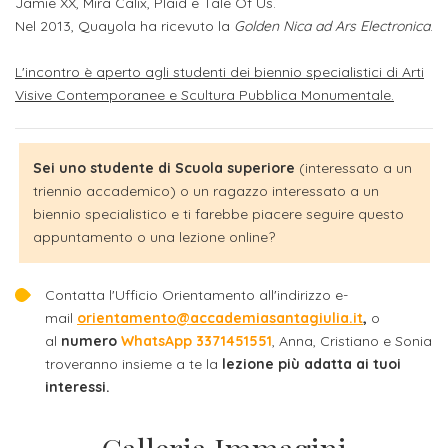
Jamie XX, Mira Calix, Plaid e Tale Of Us.
ITALIA
Alloggi
Istituzioni
Nel 2013, Quayola ha ricevuto la
Golden Nica ad Ars Electronica
.
ALTRI
Fiere
LIVELLI
Modulistica
L'incontro è aperto agli studenti dei biennio specialistici di Arti
e
DI
Amministrazioni
FORMAZIONE
Visive Contemporanee e Scultura Pubblica Monumentale.
saloni
Consulta
Collaborazioni
Master
dell'orientamento
Studentesca
Executive
Sei uno studente di Scuola superiore
(interessato a un
Partners
triennio accademico) o un ragazzo interessato a un
SERVIZI
AL
biennio specialistico e ti farebbe piacere seguire questo
ATTIVITÀ
LAVORO
DIDATTICA
appuntamento o una lezione online?
Apprendistato
Materie
Contatta l'Ufficio Orientamento all'indirizzo e-
per
di
mail
orientamento@accademiasantagiulia.it
,
o
gli
studio
al
numero
WhatsApp 3371451551
, Anna, Cristiano e Sonia
studenti
troveranno insieme a te la
lezione più adatta ai tuoi
Progetti
interessi.
Stage
studenti
attivabili