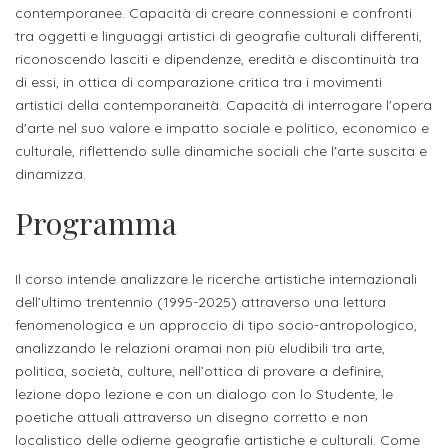
studente
Didattico
ERASMUS+
Concorsi
TO-
contemporanee. Capacità di creare connessioni e confronti
Servizi
di
Iscriviti
Accademia
tra oggetti e linguaggi artistici di geografie culturali differenti,
genitore
ONE
allo
Stage
alla
SantaGiulia
Autorizzazioni
riconoscendo lasciti e dipendenze, eredità e discontinuità tra
Reclutamento
Progetti
studente
di
di essi, in ottica di comparazione critica tra i movimenti
Newsletter
Ministeriali
Terza
Iscrizione
Apprendistato
DIPARTIMENTI
artistici della contemporaneità. Capacità di interrogare l'opera
uno
Missione
a
Internazionalizzazione
d'arte nel suo valore e impatto sociale e politico, economico e
per
ISCRIVITI
Nucleo
Dipartimento
IN
culturale, riflettendo sulle dinamiche sociali che l'arte suscita e
corsi
studente
le
di
ACCADEMIA
OPPORTUNITÀ
dinamizza.
Aziende
di
singoli
INTERNAZIONALI
Aziende
Valutazione
studente
e stage
Arti
Come
Programma
ERASMUS+
Gli
Visive
Iscriversi
Login
iscritto
ECTS
News
step
aziende
Il corso intende analizzare le ricerche artistiche internazionali
SERVIZI
Dipartimento
docente
Gli
per
Manualistica
ALLO
dell’ultimo trentennio (1995-2025) attraverso una lettura
Orientamento
STUDIO
di
step
diventare
fenomenologica e un approccio di tipo socio-antropologico,
OPPORTUNITÀ
referente
PER
Comunicazione
analizzando le relazioni oramai non più eludibili tra arte,
Organigramma
per
un
Inclusione
Contatti
GLI
politica, società, culture, nell’ottica di provare a definire,
d'azienda
STUDENTI
e
diventare
nostro
lezione dopo lezione e con un dialogo con lo Studente, le
Laboratori
Didattica
Carriera
un
studente
poetiche attuali attraverso un disegno corretto e non
Stage
e
dell'arte
localistico delle odierne geografie artistiche e culturali. Come
Alias
nostro