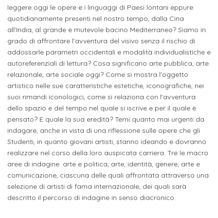
attivabili
sede
leggere oggi le opere e i linguaggi di Paesi lontani eppure
Iscriviti
studente
quotidianamente presenti nel nostro tempo, dalla Cina
Dipartimento
Iscrizione
alla
Opportunità
all’India, al grande e mutevole bacino Mediterraneo? Siamo in
TERZA
di
a
Newsletter
MISSIONE
di
grado di affrontare l’avventura del visivo senza il rischio di
Progettazione
corsi
addossarle parametri occidentali e modalità individualistiche e
lavoro
Progetti
OPPORTUNITÀ
autoreferenziali di lettura? Cosa significano arte pubblica, arte
e
singoli
relazionale, arte sociale oggi? Come si mostra l'oggetto
Terza
Arti
Aziende
FSL
artistico nelle sue caratteristiche estetiche, iconografiche, nei
Missione
Laboratori
Applicate
convenzionate
e
suoi rimandi iconologici, come si relaziona con l'avventura
e
dello spazio e del tempo nel quale si iscrive e per il quale è
attività
CAPITALE
DOTTORATI
sede
pensato? E quale la sua eredità? Temi quanto mai urgenti da
ITALIANA
per
DI
indagare, anche in vista di una riflessione sulle opere che gli
DELLA
RICERCA
CULTURA
gli
Studenti, in quanto giovani artisti, stanno ideando e dovranno
Servizio
2023
realizzare nel corso della loro auspicata carriera. Tre le macro
Arti
Istituti
di
aree di indagine: arte e politica; arte, identità, genere; arte e
BGBS2023
Visive
Superiori
stampa
comunicazione, ciascuna delle quali affrontata attraverso una
e
selezione di artisti di fama internazionale, dei quali sarà
RETE
INCONTRIAMOCI
descritto il percorso di indagine in senso diacronico.
Biblioteca
Umanesimo
DI
IN
COLLABORAZIONE
TUTTA
Tecnologico