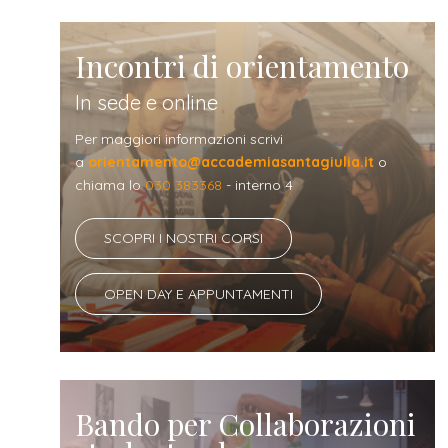
Incontri di orientamento
In sede e online
Per maggiori informazioni scrivi
a
orientamento@accademiasantagiulia.it
o
chiama lo
030 383368
- interno 4
SCOPRI I NOSTRI CORSI
OPEN DAY E APPUNTAMENTI
Bando per Collaborazioni