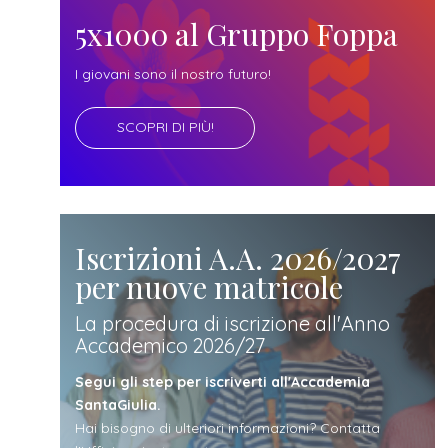
futuro
5x1000 al Gruppo Foppa
studente
I giovani sono il nostro futuro!
SCOPRI DI PIÙ!
genitore
di uno
studente
Iscrizioni A.A. 2026/2027
per nuove matricole
studente
La procedura di iscrizione all'Anno
Accademico 2026/27
iscritto
Segui gli step per iscriverti all'Accademia
SantaGiulia.
Hai bisogno di ulteriori informazioni? Contatta