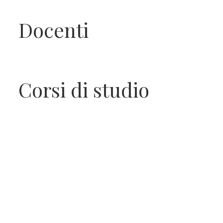
Apprendistato per g
Docenti
Stage attivabili
Opportunità di lav
Corsi di studio