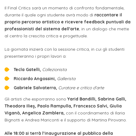
attivabili
sede
Iscriviti
studente
Il Final Critics sarà un momento di confronto fondamentale,
Dipartimento
Iscrizione
alla
durante il quale ogni studente avrà modo di
raccontare il
Opportunità
TERZA
di
proprio percorso artistico e ricevere feedback puntuali da
a
Newsletter
MISSIONE
di
professionisti del sistema dell'arte
, in un dialogo che mette
Progettazione
corsi
lavoro
al centro la crescita critica e progettuale.
Progetti
OPPORTUNITÀ
e
singoli
Terza
Arti
La giornata inizierà con la sessione critica, in cui gli studenti
Aziende
FSL
Missione
Laboratori
presenteranno i propri lavori a:
Applicate
convenzionate
e
e
attività
Tecla Gatelli,
Collezionista
CAPITALE
DOTTORATI
sede
ITALIANA
per
DI
Riccardo Angossini,
Gallerista
DELLA
RICERCA
CULTURA
gli
Gabriele Salvaterra,
Curatore e critico d’arte
Servizio
2023
Arti
Istituti
di
Gli artisti che esporranno sono
Yarid Bandilli, Sabrina Galli,
BGBS2023
Visive
Superiori
Theodora Ilieș, Paolo Rampulla, Francesco Salvi, Giulia
stampa
Viganò, Angelica Zamblera,
con il coordinamento di Ilaria
e
Bignotti e Andrea Mariconti e il supporto di Martina Pirovano.
RETE
INCONTRIAMOCI
Biblioteca
Umanesimo
DI
IN
COLLABORAZIONE
TUTTA
Tecnologico
Alle 18:00 si terrà l’inaugurazione al pubblico della