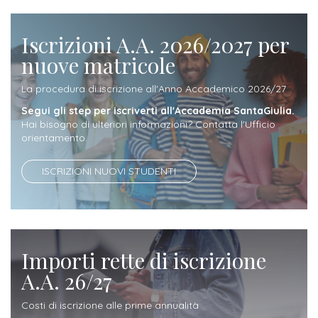
Iscrizione
Opportunità
a
Iscrizioni A.A. 2026/2027 per
di
corsi
nuove matricole
lavoro
singoli
La procedura di iscrizione all'Anno Accademico 2026/27
Segui gli step per iscriverti all'Accademia SantaGiulia.
SERVIZI
Hai bisogno di ulteriori informazioni? Contatta l'Ufficio
orientamento.
Costi
iscrizione
ISCRIZIONI NUOVI STUDENTI
triennio
Costi
iscrizione
Importi rette di iscrizione
biennio
A.A. 26/27
Come
Costi di iscrizione alle prime annualità