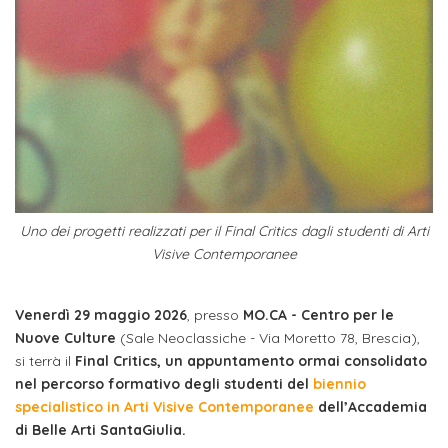
studente
Didattico
ERASMUS+
Concorsi
TO-
Servizi
di
Iscriviti
Accademia
genitore
ONE
allo
Stage
alla
SantaGiulia
Autorizzazioni
Reclutamento
Progetti
studente
di
Newsletter
Ministeriali
Terza
Iscrizione
Apprendistato
DIPARTIMENTI
uno
Missione
a
Internazionalizzazione
per
ISCRIVITI
Nucleo
Dipartimento
IN
corsi
studente
le
di
ACCADEMIA
OPPORTUNITÀ
Aziende
di
singoli
INTERNAZIONALI
Aziende
Valutazione
studente
e stage
Arti
Come
Uno dei progetti realizzati per il Final Critics dagli studenti di Arti
ERASMUS+
Gli
Visive
Iscriversi
Login
iscritto
ECTS
Visive Contemporanee
News
step
aziende
SERVIZI
Dipartimento
docente
Gli
per
Manualistica
ALLO
Orientamento
Venerdì 29 maggio 2026
, presso
MO.CA - Centro per le
STUDIO
di
step
diventare
OPPORTUNITÀ
referente
Nuove Culture
(Sale Neoclassiche - Via Moretto 78, Brescia),
PER
Comunicazione
Organigramma
per
un
Inclusione
Contatti
GLI
si terrà il
Final Critics, un appuntamento ormai consolidato
d'azienda
STUDENTI
e
diventare
nostro
nel percorso formativo degli studenti del
biennio
Laboratori
specialistico in Arti Visive Contemporanee
dell’Accademia
Didattica
Carriera
un
studente
Stage
di Belle Arti SantaGiulia.
e
dell'arte
Alias
nostro