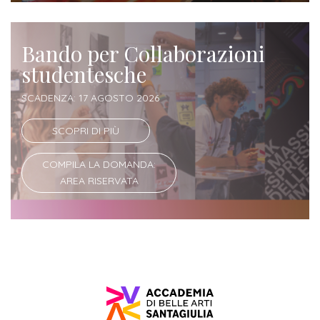
Iscriviti
Bando per Collaborazioni
alla
studentesche
Newsletter
SCADENZA: 17 AGOSTO 2026
SCOPRI DI PIÙ
COMPILA LA DOMANDA:
AREA RISERVATA