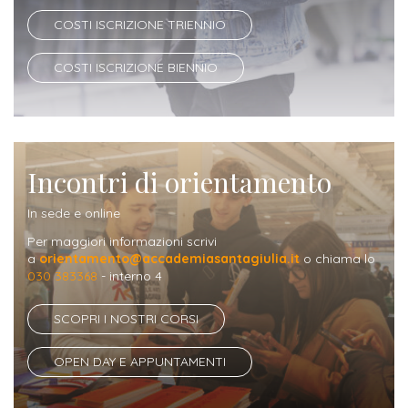
Iscriversi
COSTI ISCRIZIONE TRIENNIO
Gli
COSTI ISCRIZIONE BIENNIO
step
per
diventare
un
Incontri di orientamento
nostro
In sede e online
studente
Per maggiori informazioni scrivi
a
orientamento@accademiasantagiulia.it
o chiama lo
ORIENTAMENTO
030 383368
- interno 4
Sbocchi
SCOPRI I NOSTRI CORSI
professionali
OPEN DAY E APPUNTAMENTI
Richiedi
Informazioni